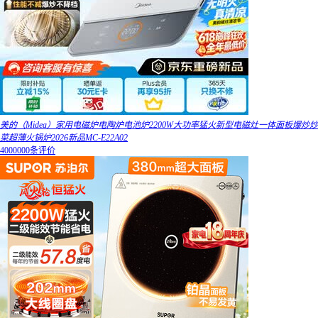
美的（Midea）家用电磁炉电陶炉电池炉2200W大功率猛火新型电磁灶一体面板爆炒炒
菜超薄火锅炉2026新品MC-E22A02
4000000条评价