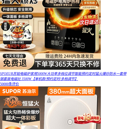
SPOEUR苏铂电磁炉家用5000W大功率多档位调节智能预约定时猛火爆炒防水一套带
锅套装电磁灶 3500W【单机款/预约定时/多档调节】
50000条评价