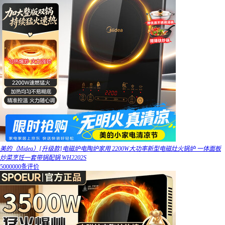
美的（Midea）[升级款]电磁炉电陶炉家用 2200W大功率新型电磁灶火锅炉 一体面板
炒菜烹饪一套带锅配锅 WH2202S
5000000条评价