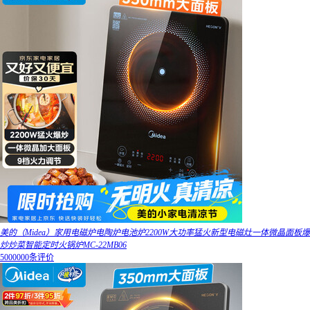
美的（Midea）家用电磁炉电陶炉电池炉2200W大功率猛火新型电磁灶一体微晶面板爆
炒炒菜智能定时火锅炉MC-22MB06
5000000条评价