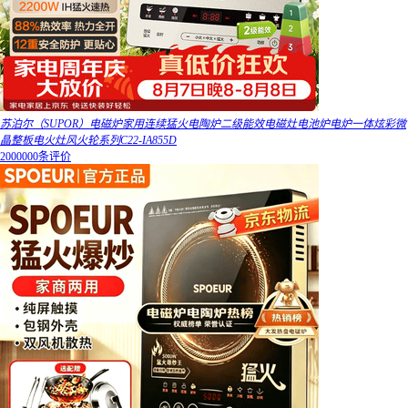
苏泊尔（SUPOR）电磁炉家用连续猛火电陶炉二级能效电磁灶电池炉电炉一体炫彩微
晶整板电火灶风火轮系列C22-IA855D
2000000条评价