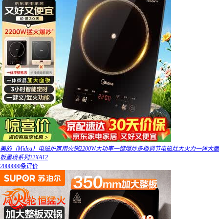
美的（Midea）电磁炉家用火锅2200W大功率一键爆炒多档调节电磁灶大火力一体大面
板墨境系列22XA12
2000000条评价