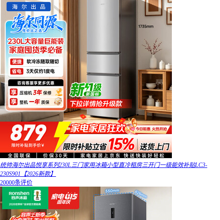
统帅海尔出品悦享系列230L三门家用冰箱小型直冷租房三开门一级能效补贴LC3-
230S901【2026新款】
20000条评价