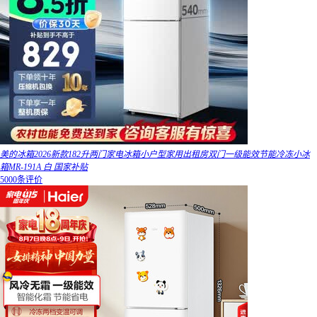
美的冰箱2026新款182升两门家电冰箱小户型家用出租房双门一级能效节能冷冻小冰
箱MR-191A 白 国家补贴
5000条评价