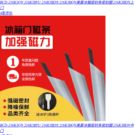
BCD-216K3QN 216K3BYU 216K3BDN 216K3BQN美菱冰箱密封条密封圈 216K3BDN上
门
4条评价
BCD-216K3QN 216K3BYU 216K3BDN 216K3BQN美菱冰箱密封条密封圈 216K3BDN中
门