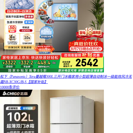
松下（Panasonic）Xtra蔓越莓300L三开门冰箱家用小型超薄自动制冰一级能效风冷无
霜NR-XC30GJB-S【国家补贴】
10000条评价