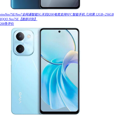
vivoNeo7SE/Neo7全网通智能5G天玑8200电竞支持NFC智能手机 几何黑 12GB+256GB
IQOO Neo7SE【面部识别】
200条评价