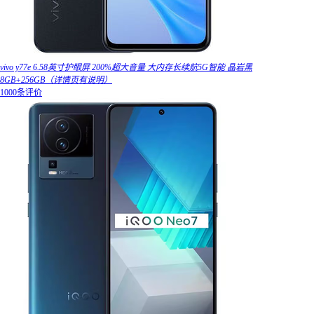
vivo y77e 6.58英寸护眼屏 200%超大音量 大内存长续航5G智能 晶岩黑
8GB+256GB（详情页有说明）
1000条评价