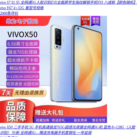
vivo S7 S1 S5 全网通5G人脸识别Z3X全面屏学生指纹解锁手机Y93 八成新【颜色随机】
vivo Y67 4+32G 看型号规格
2000条评价
vivo X50 二手手机 5G 手机高通骁龙765G超感光夜摄全网通5G机 蓝色 8+128G（人脸
识别） 95新 全网通5G—赠送充电器手机套钢化 一年延保