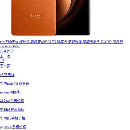
vivoX100Pro 展样机 原装天机9300 5G通双卡 蔡司影像 蓝海电池手机 X100 落日橙
12GB+256GB
13条评价
上一页
1/5
下一页
s5 充电线
华为mate7支持快充
iphone10价格
华为4a手机价格
电脑品牌及商标
华为l10手机价格
oppo530手机价格