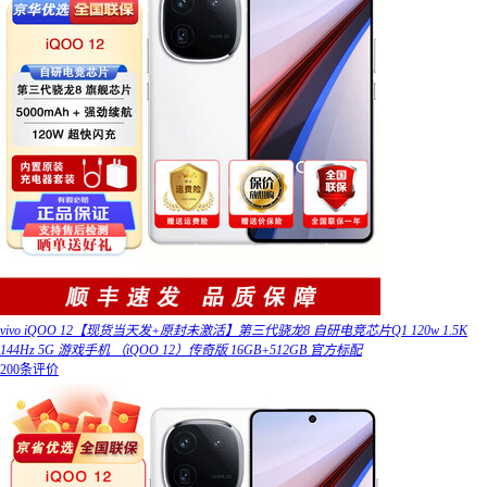
vivo iQOO 12【现货当天发+原封未激活】第三代骁龙8 自研电竞芯片Q1 120w 1.5K
144Hz 5G 游戏手机 （iQOO 12）传奇版 16GB+512GB 官方标配
200条评价