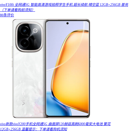
vivoY100i 全网通5G 智能高清游戏拍照学生手机 超长续航 晴空蓝 12GB+256GB 普充
（下单请看购前须知）
86条评价
vivo新款vivoY200手机全网通5G 曲面屏120赫兹高刷6000毫安大电池 繁花
12GB+256GB 温馨提示：下单请看购机须知