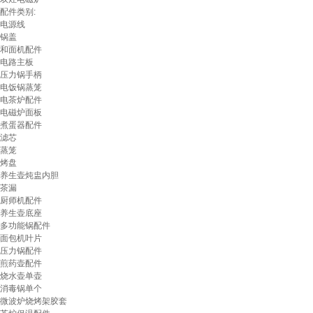
配件类别:
电源线
锅盖
和面机配件
电路主板
压力锅手柄
电饭锅蒸笼
电茶炉配件
电磁炉面板
煮蛋器配件
滤芯
蒸笼
烤盘
养生壶炖盅内胆
茶漏
厨师机配件
养生壶底座
多功能锅配件
面包机叶片
压力锅配件
煎药壶配件
烧水壶单壶
消毒锅单个
微波炉烧烤架胶套