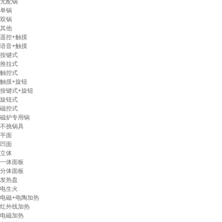
无配锅
单锅
双锅
其他
遥控+触摸
语音+触摸
按键式
推拉式
触控式
触摸+旋钮
按键式+旋钮
旋钮式
磁控式
磁炉专用锅
不挑锅具
平面
凹面
立体
一体面板
分体面板
发热盘
电生火
电磁+电陶加热
红外线加热
电磁加热