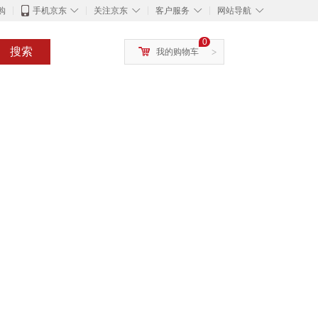
◇
◇
◇
◇
购
手机京东
关注京东
客户服务
网站导航
0
搜索
我的购物车
>