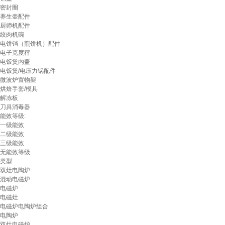
密封圈
养生壶配件
厨师机配件
绞肉机碗
电饼铛（煎饼机）配件
电子克度秤
电饭煲内盖
电饭煲/电压力锅配件
微波炉置物架
烘焙手套/模具
解冻板
刀具消毒器
能效等级:
一级能效
二级能效
三级能效
无能效等级
类型:
双灶电陶炉
混动电磁炉
电磁炉
电磁灶
电磁炉电陶炉组合
电陶炉
双灶电磁炉