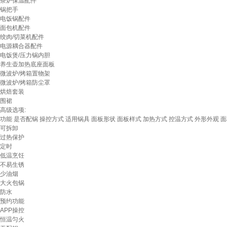
茶炉保温配件
锅把手
电饭锅配件
面包机配件
绞肉/切菜机配件
电源耦合器配件
电饭煲/压力锅内胆
养生壶加热底座面板
微波炉/烤箱置物架
微波炉/烤箱防尘罩
烘焙套装
围裙
高级选项:
功能
是否配锅
操控方式
适用锅具
面板形状
面板样式
加热方式
控温方式
外形外观
面
可拆卸
过热保护
定时
低温烹饪
不易生锈
少油烟
大火包锅
防水
预约功能
APP操控
恒温匀火