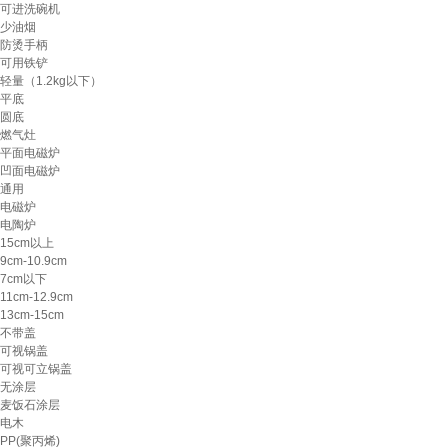
可进洗碗机
少油烟
防烫手柄
可用铁铲
轻量（1.2kg以下）
平底
圆底
燃气灶
平面电磁炉
凹面电磁炉
通用
电磁炉
电陶炉
15cm以上
9cm-10.9cm
7cm以下
11cm-12.9cm
13cm-15cm
不带盖
可视锅盖
可视可立锅盖
无涂层
麦饭石涂层
电木
PP(聚丙烯)