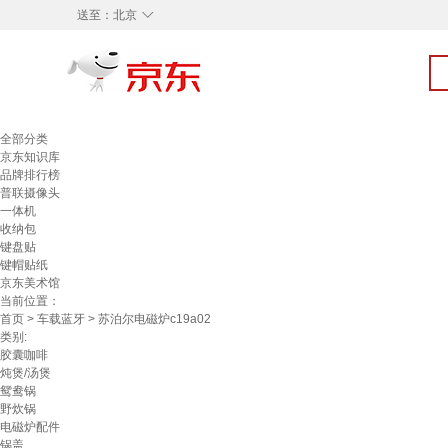
◇
送至：
北京
全部分类
京东知识库
品牌排行榜
普联摄像头
一体机
收纳包
键盘贴
键帽贴纸
京东美术馆
当前位置：
首页
>
车载蓝牙
> 苏泊尔电磁炉c19a02
类别:
胶囊咖啡
炖煲/汤煲
鸳鸯锅
野炊锅
电磁炉配件
锅盖