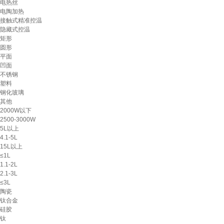
电热丝
电陶加热
接触式精准控温
隐藏式控温
矩形
圆形
平面
凹面
不锈钢
塑料
钢化玻璃
其他
2000W以下
2500-3000W
5L以上
4.1-5L
15L以上
≤1L
1.1-2L
2.1-3L
≤3L
陶瓷
钛合金
硅胶
钛