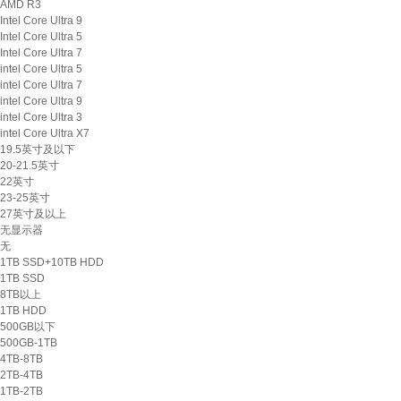
AMD R3
Intel Core Ultra 9
Intel Core Ultra 5
Intel Core Ultra 7
intel Core Ultra 5
intel Core Ultra 7
intel Core Ultra 9
intel Core Ultra 3
intel Core Ultra X7
19.5英寸及以下
20-21.5英寸
22英寸
23-25英寸
27英寸及以上
无显示器
无
1TB SSD+10TB HDD
1TB SSD
8TB以上
1TB HDD
500GB以下
500GB-1TB
4TB-8TB
2TB-4TB
1TB-2TB