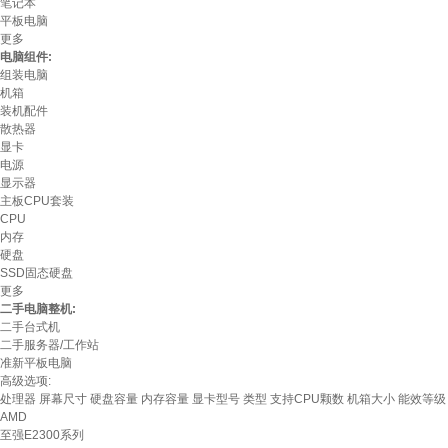
笔记本
平板电脑
更多
电脑组件:
组装电脑
机箱
装机配件
散热器
显卡
电源
显示器
主板CPU套装
CPU
内存
硬盘
SSD固态硬盘
更多
二手电脑整机:
二手台式机
二手服务器/工作站
准新平板电脑
高级选项:
处理器
屏幕尺寸
硬盘容量
内存容量
显卡型号
类型
支持CPU颗数
机箱大小
能效等级
AMD
至强E2300系列