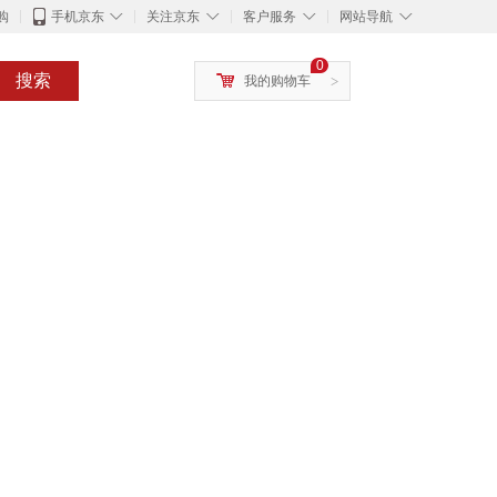
◇
◇
◇
◇
购
手机京东
关注京东
客户服务
网站导航
0
搜索
我的购物车
>