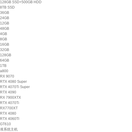
128GB SSD+500GB HDD
8TB SSD
36GB
24GB
12GB
48GB
4GB
8GB
16GB
32GB
128GB
64GB
1TB
a800
RX 9070
RTX 4080 Super
RTX 4070Ti Super
RTX 4090
RX 7900XTX
RTX 4070Ti
RX7700XT
RTX 4080
RTX 4060TI
GT610
准系统主机