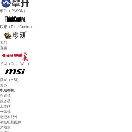
攀升（IPASON）
联想（ThinkCentre）
零刻
夏惠
长城（Great Wall）
微星（MSI）
更多
电脑整机:
台式机
服务器
工作站
一体机
笔记本配件
平板电脑配件
游戏本