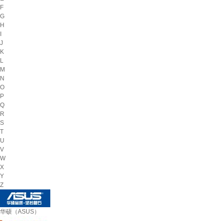
F
G
H
I
J
K
L
M
N
O
P
Q
R
S
T
U
V
W
X
Y
Z
华硕（ASUS）