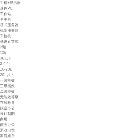
主机+显示器
迷你PC
工作站
单主机
塔式服务器
机架服务器
工控机
傳統直立式
2颗
1颗
3L以下
3-9.9L
10-20L
20L以上
一级能效
三级能效
二级能效
无能效等级
在线教育
政企办公
设计制图
商用
商务办公
游戏电竞
家庭娱乐