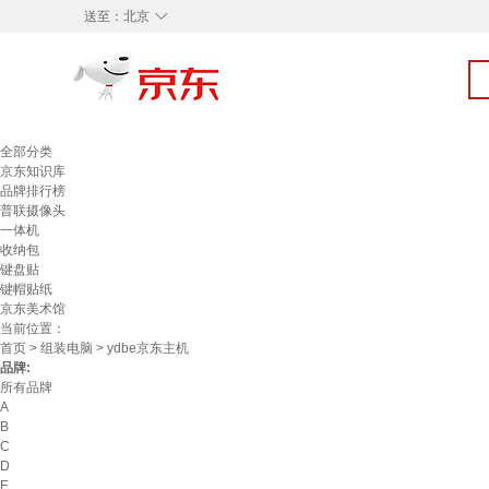
◇
送至：
北京
全部分类
京东知识库
品牌排行榜
普联摄像头
一体机
收纳包
键盘贴
键帽贴纸
京东美术馆
当前位置：
首页
>
组装电脑
> ydbe京东主机
品牌:
所有品牌
A
B
C
D
E