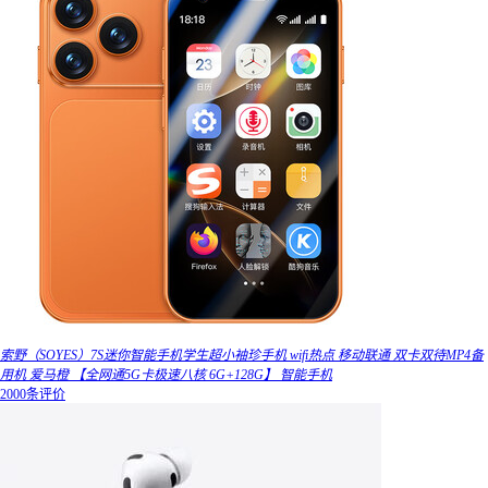
索野（SOYES）7S迷你智能手机学生超小袖珍手机 wifi热点 移动联通 双卡双待MP4备
用机 爱马橙 【全网通5G卡极速八核 6G+128G】 智能手机
2000条评价