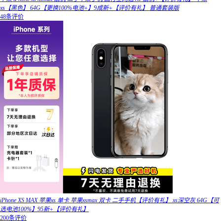
xs【黑色】 64G【更换100%电池+】9成新+【评价有礼】 普通套装版
48条评价
iPhone XS MAX 苹果xs 单卡 苹果xsmax 双卡 二手手机【评价有礼】 xs深空灰 64G【可
选电池100%】95新+【评价有礼】
200条评价