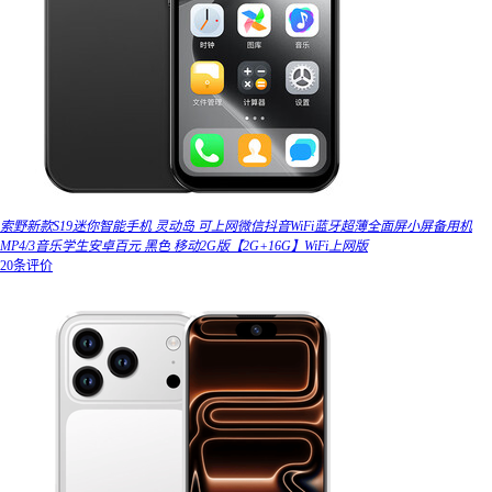
索野新款S19迷你智能手机 灵动岛 可上网微信抖音WiFi蓝牙超薄全面屏小屏备用机
MP4/3音乐学生安卓百元 黑色 移动2G版【2G+16G】WiFi上网版
20条评价