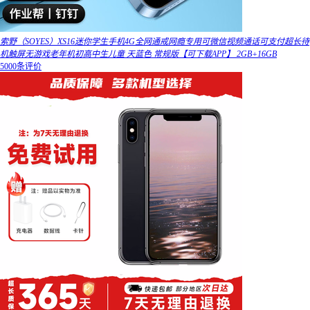
索野（SOYES）XS16迷你学生手机4G全网通戒网瘾专用可微信视频通话可支付超长待
机触屏无游戏老年机初高中生儿童 天蓝色 常规版【可下载APP】 2GB+16GB
5000条评价