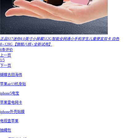
正品S17迷你4.0英寸小屏幕512G智能全网通小手机学生儿童便宜双卡 白色
8+128G【旗舰八核+全新试用】
6条评价
上一页
1/5
下一页
蝴蝶吉田海伟
苹果air13机身贴
iphone5电宝
苹果雷电网卡
iphone外壳贴膜
电视盒苹果
抽繩包