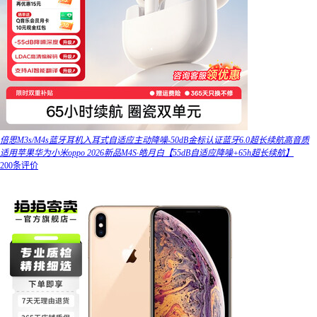
倍思M3s/M4s蓝牙耳机入耳式自适应主动降噪-50dB金标认证蓝牙6.0超长续航高音质
适用苹果华为小米oppo 2026新品M4S·皓月白【55dB自适应降噪+65h超长续航】
200条评价