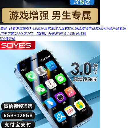
击音【4麦游戏旗舰】6.0蓝牙耳机无线入耳式ENC通话降噪电竞游戏运动音乐耳麦适
用于苹果OPPO华为X5 【银狐】升级蓝牙6.0丨45H长续航
500条评价