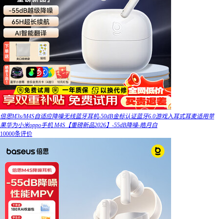
倍思M3s/M4S自适应降噪无线蓝牙耳机-50dB金标认证蓝牙6.0游戏入耳式耳麦适用苹
果华为小米oppo手机 M4S【重磅新品2026】-55dB降噪-皓月白
10000条评价