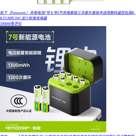
松下（Panasonic）充电电池7号七号4节充电套装三洋爱乐普技术适用数码遥控玩具K-
KJ51MRC04C含51标准充电器
500000条评价