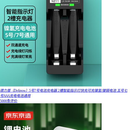
德力普（Delipow）5号7号电池充电器 2槽智能指示灯快充可充镍氢/镍镉电池 五号七
号AAA充电电池通用
5000条评价