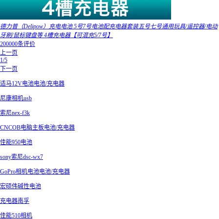
德力普（Delipow）充电电池 5号7号电池配充电器套装五号七号通用玩具/遥控器/电动
牙刷/鼠标键盘等 4槽充电器【可混充5/7号】
200000条评价
上一页
1/5
下一页
适马12V电池电池/充电器
尼康相机usb
索尼nex-f3k
CNCOB电脑主板电池/充电器
佳能950电池
sony索尼dsc-wx7
GoPro相机电池电池/充电器
宏硕伟碱性电池
充电器南孚
佳能510相机