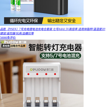
品胜（PISEN）7号充电锂电池充电仓套装 七号AAA1.5V高倍率 适用体脂秤/温湿度计/
键鼠/遥控器/玩具/血糖仪等
50000条评价