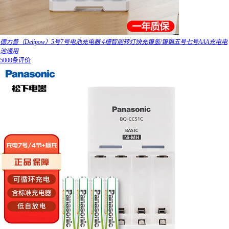
德力普（Delipow）5号7号电池充电器 4槽智能转灯快充镍氢/镍镉五号七号AAA充电电
池通用
5000条评价