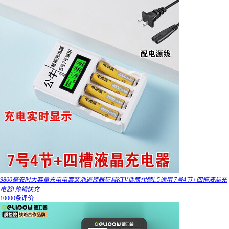
9800毫安时大容量充电电套装池遥控器玩具KTV话筒代替1.5通用 7号4节+四槽液晶充
电器[热销快充
10000条评价