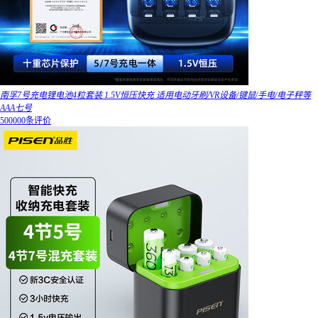
南孚7号充电锂电池4粒套装 1.5V恒压快充 适用电动牙刷/VR设备/键鼠/手电/电子秤等
AAA七号
500000条评价