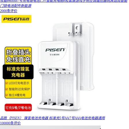
牧能emoose7号充电锂电池1.5V智能充电舱8粒套装游戏手柄空调遥控器玩具话筒智能
门锁电池配件新能源
2000条评价
品胜（PISEN） 镍氢电池充电器 标准充5号AA/7号AAA电池充电器通用
100000条评价