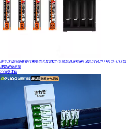
南孚正品3600亳安可充电电池套装KTV话筒玩具遥控器代替1.5V通用 7号4节+USB四
槽智能充电器
2000条评价