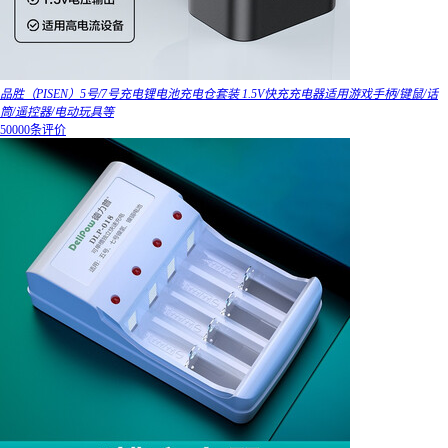
品胜（PISEN）5号/7号充电锂电池充电仓套装 1.5V快充充电器适用游戏手柄/键鼠/话
筒/遥控器/电动玩具等
50000条评价