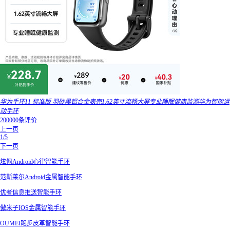
华为手环11 标准版 羽砂黑铝合金表壳1.62英寸流畅大屏专业睡眠健康监测华为智能运
动手环
200000条评价
上一页
1/5
下一页
炫佩Android心律智能手环
范斯莱尔Android金属智能手环
优者信息推送智能手环
傲米子IOS金属智能手环
OUMEI跑步皮革智能手环