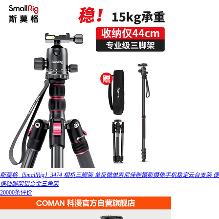
斯莫格（SmallRig）3474 相机三脚架 单反微单索尼佳能摄影摄像手机稳定云台支架 便
携独脚架铝合金三角架
20000条评价