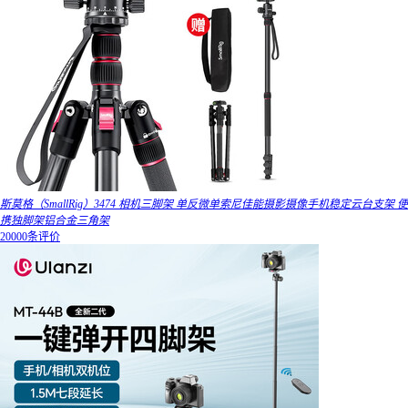
斯莫格（SmallRig）3474 相机三脚架 单反微单索尼佳能摄影摄像手机稳定云台支架 便
携独脚架铝合金三角架
20000条评价