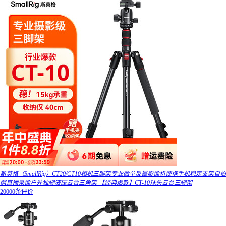
斯莫格（SmallRig）CT20/CT10相机三脚架专业微单反摄影像机便携手机稳定支架自拍
照直播录像户外独脚液压云台三角架 【经典爆款】CT-10球头云台三脚架
20000条评价