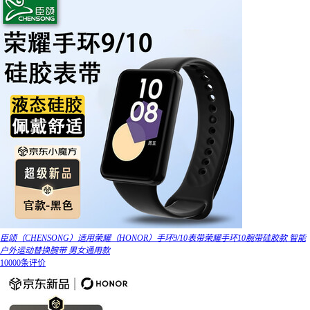
臣颂（CHENSONG）适用荣耀（HONOR）手环9/10表带荣耀手环10腕带硅胶款 智能
户外运动替换腕带 男女通用款
10000条评价