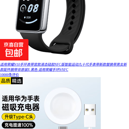
适用荣耀9/10手环表带官款液态硅胶NFC版智能运动九十代手表带新款替换带男女新
款配件腕带非原装X 黑色 适用荣耀手环9/NFC
10000条评价