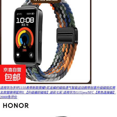
适用华为手环11/10表带新款荣耀9尼龙编织磁吸透气智能运动腕带创意升级磁吸扣男
女款替换带配件X 【升级编织磁吸】迷彩七彩 适用华为11/11pro/NFC【黑色连接器】
20000条评价