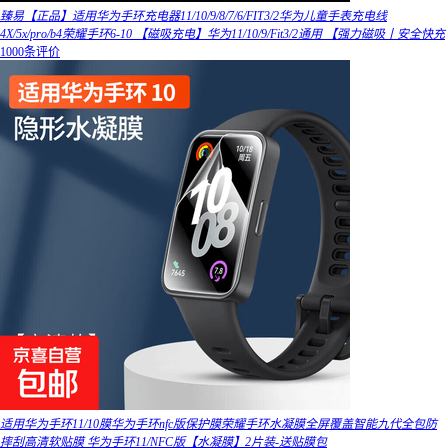
臻易【正品】适用华为手环充电器11/10/9/8/7/6/FIT3/2华为儿童手表充电线
4X/5x/pro/b4荣耀手环6-10 【磁吸充电】华为11/10/9/Fit3/2通用 【强力磁吸丨安全快充
1000条评价
适用华为手环11/10膜华为手环nfc版保护膜荣耀手环水凝膜全屏覆盖智能九代全包防
摔刮高清软贴膜 华为手环11/NFC版【水凝膜】2片装-送贴膜包