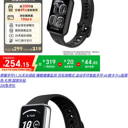
荣耀手环11 26天长续航 睡眠健康监测 羽毛球模式 运动手环智能手环 nfc刷卡 Pro版黑
色 礼物 国家补贴
200条评价