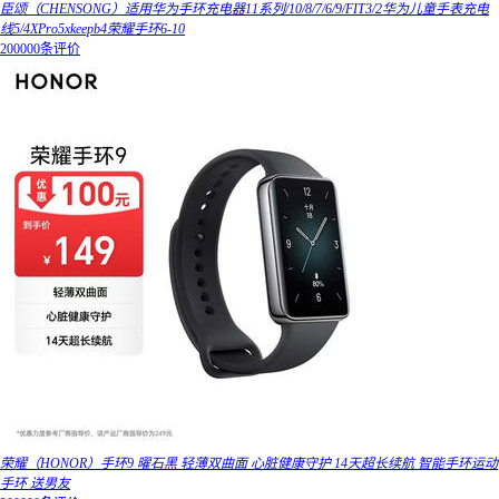
臣颂（CHENSONG）适用华为手环充电器11系列/10/8/7/6/9/FIT3/2华为儿童手表充电
线5/4XPro5xkeepb4荣耀手环6-10
200000条评价
荣耀（HONOR）手环9 曜石黑 轻薄双曲面 心脏健康守护 14天超长续航 智能手环运动
手环 送男友