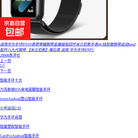
适用华为手环8/9/10表带荣耀腕带金属磁吸回环米兰尼斯手表nfc硅胶替换带运动band
配件八九代钢带 【米兰尼斯】曜石黑 适用:华为手环8/NFC
20000条评价
上一页
1/5
下一页
智能手环十大
力克斯顿IOS来电提醒智能手环
iverraAndroid登山智能手环
小米运动2.01
华为手环自营
纽曼塑胶智能手环
CareProAndroid智能手环