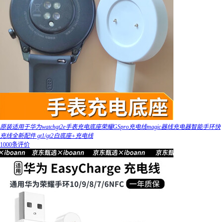
原装适用于华为watchgt2e手表充电底座荣耀GSpro充电线magic器线充电器智能手环快
充线全新配件 gt1/gt2白底座+充电线
1000条评价