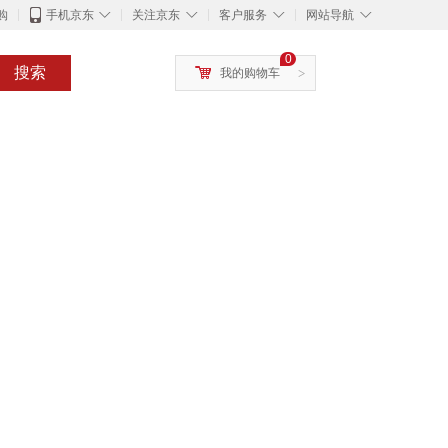
◇
◇
◇
◇
购
手机京东
关注京东
客户服务
网站导航
0
搜索
我的购物车
>