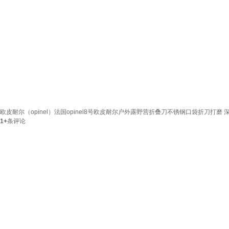
欧皮耐尔（opinel）法国opinel8号欧皮耐尔户外露野营折叠刀不锈钢口袋折刀打磨 深蓝色
1+
条评论