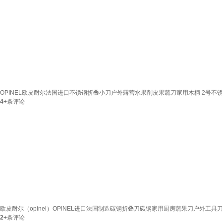
OPINEL欧皮耐尔法国进口不锈钢折叠小刀户外露营水果削皮果蔬刀家用木柄 2号不
4+
条评论
欧皮耐尔（opinel）OPINEL进口法国制造碳钢折叠刀碳钢家用厨房蔬果刀户外工具刀 
2+
条评论