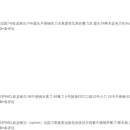
法国7号欧皮耐尔户外圆头不锈钢折刀水果露营瓜果折叠刀具 圆头7#榉木蓝色刃长8cm 0
1+
条评论
OPINEL欧皮耐尔 9#不锈钢水果刀 8#餐刀 6号随身EDC口袋10号小刀 10号不锈钢 6
0+
条评论
OPINEL欧皮耐尔（opinel）法国刀果酱黄油面包涂抹切片西餐不锈钢早餐刀 榉木柄
0+
条评论