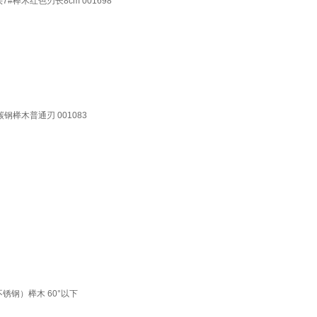
榉木红色刃长8cm 001698
钢榉木普通刃 001083
锈钢）榉木 60°以下