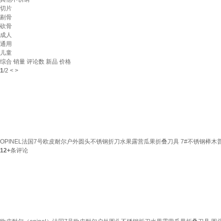
切片
剔骨
砍骨
成人
通用
儿童
综合
销量
评论数
新品
价格
1
/
2
<
>
OPINEL法国7号欧皮耐尔户外圆头不锈钢折刀水果露营瓜果折叠刀具 7#不锈钢榉木普通
12+
条评论