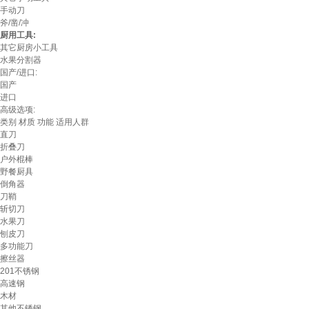
手动刀
斧/凿/冲
厨用工具:
其它厨房小工具
水果分割器
国产/进口:
国产
进口
高级选项:
类别
材质
功能
适用人群
直刀
折叠刀
户外棍棒
野餐厨具
倒角器
刀鞘
斩切刀
水果刀
刨皮刀
多功能刀
擦丝器
201不锈钢
高速钢
木材
其他不锈钢