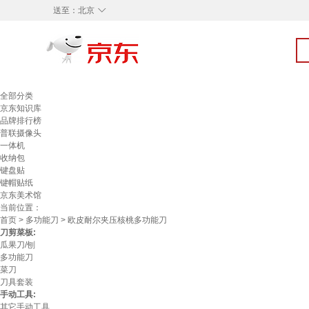
◇
送至：
北京
全部分类
京东知识库
品牌排行榜
普联摄像头
一体机
收纳包
键盘贴
键帽贴纸
京东美术馆
当前位置：
首页
>
多功能刀
> 欧皮耐尔夹压核桃多功能刀
刀剪菜板:
瓜果刀/刨
多功能刀
菜刀
刀具套装
手动工具:
其它手动工具