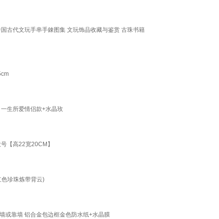
 中国古代文玩手串手錬图集 文玩饰品收藏与鉴赏 古珠书籍
cm
】一生所爱情侣款+水晶玫
【高22宽20CM】
色珍珠炼带背云)
挂墙或靠墙 铝合金包边框金色防水纸+水晶膜