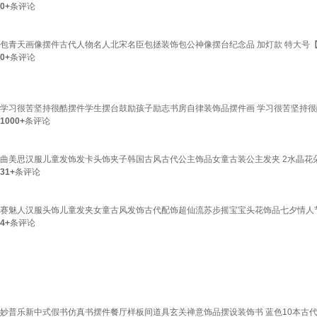
0+
条评论
包青天画像摆件古代人物名人北宋名臣包拯装饰包公神像摆台纪念品 加灯款 特大号【高
0+
条评论
学习很苦坚持很酷摆件学生摆台鼓励孩子励志书房自律装饰品摆件画 学习很苦坚持很酷-古
1000+
条评论
曲美思汉服儿童发饰发卡头饰夹子韩国古风古代公主饰品女童古装公主发夹 2水晶花
31+
条评论
赛魅人汉服头饰儿童发夹女童古风发饰古代配饰超仙流苏步摇宝宝头花饰品七夕情人节生
4+
条评论
妙普乐新中式假书仿真书摆件餐厅样板间道具玄关禅意饰品摆设装饰书 蓝色10本古代文学