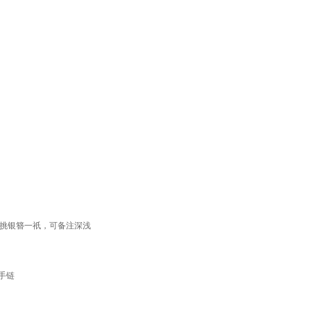
精挑银簪一祇，可备注深浅
手链