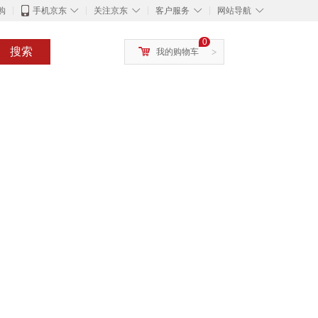
◇
◇
◇
◇
购
手机京东
关注京东
客户服务
网站导航
0
搜索
我的购物车
>