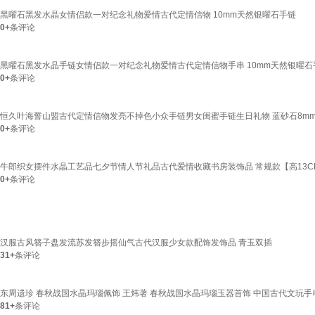
黑曜石黑发水晶女情侣款一对纪念礼物爱情古代定情信物 10mm天然银曜石手链
0+
条评论
黑曜石黑发水晶手链女情侣款一对纪念礼物爱情古代定情信物手串 10mm天然银曜石
0+
条评论
恒久叶海誓山盟古代定情信物发亮不掉色小众手链男女闺蜜手链生日礼物 蓝砂石8mm
0+
条评论
牛郎织女摆件水晶工艺品七夕节情人节礼品古代爱情收藏书房装饰品 常规款【高13C
0+
条评论
汉服古风簪子盘发流苏发簪步摇仙气古代汉服少女款配饰发饰品 青玉双插
31+
条评论
东周遗珍 春秋战国水晶玛瑙佩饰 王炜著 春秋战国水晶玛瑙玉器首饰 中国古代文玩手
81+
条评论