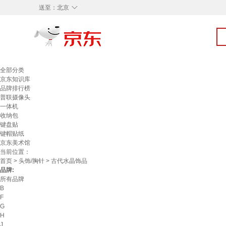
◇
送至：
北京
全部分类
京东知识库
品牌排行榜
普联摄像头
一体机
收纳包
键盘贴
键帽贴纸
京东美术馆
当前位置：
首页
>
头饰/胸针
> 古代水晶饰品
品牌:
所有品牌
B
F
G
H
J