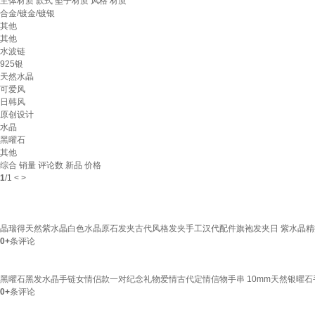
主体材质
款式
坠子材质
风格
材质
合金/镀金/镀银
其他
其他
水波链
925银
天然水晶
可爱风
日韩风
原创设计
水晶
黑曜石
其他
综合
销量
评论数
新品
价格
1
/
1
<
>
晶瑞得天然紫水晶白色水晶原石发夹古代风格发夹手工汉代配件旗袍发夹日 紫水晶
0+
条评论
黑曜石黑发水晶手链女情侣款一对纪念礼物爱情古代定情信物手串 10mm天然银曜石
0+
条评论