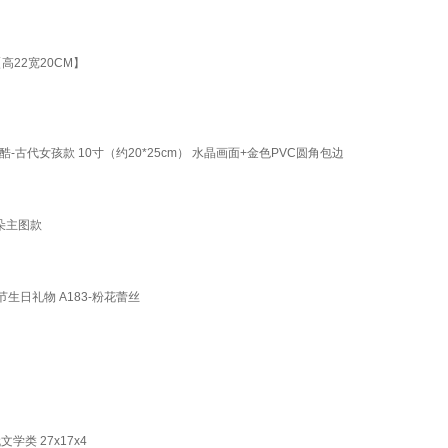
22宽20CM】
代女孩款 10寸（约20*25cm） 水晶画面+金色PVC圆角包边
朵主图款
日礼物 A183-粉花蕾丝
类 27x17x4