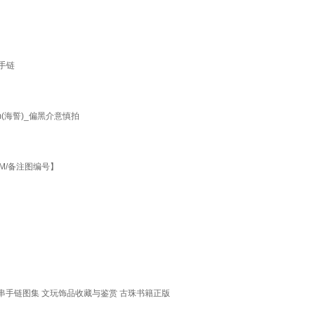
手链
(海誓)_偏黑介意慎拍
M/备注图编号】
串手链图集 文玩饰品收藏与鉴赏 古珠书籍正版