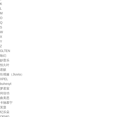
K
L
M
O
Q
S
W
X
Y
Z
GLTEN
咏幻
妙普乐
恒久叶
君默
玖维娅（Jiuvia）
XPEL
buhesyt
梦君宸
何佳功
曲美思
卡驰慕宁
芙蕖
纪乐朵
OEMG