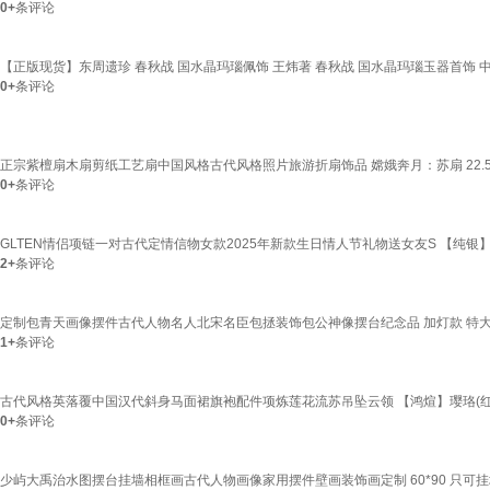
0+
条评论
【正版现货】东周遗珍 春秋战 国水晶玛瑙佩饰 王炜著 春秋战 国水晶玛瑙玉器首饰
0+
条评论
正宗紫檀扇木扇剪纸工艺扇中国风格古代风格照片旅游折扇饰品 嫦娥奔月：苏扇 22.5
0+
条评论
GLTEN情侣项链一对古代定情信物女款2025年新款生日情人节礼物送女友S 【纯银
2+
条评论
定制包青天画像摆件古代人物名人北宋名臣包拯装饰包公神像摆台纪念品 加灯款 特大号
1+
条评论
古代风格英落覆中国汉代斜身马面裙旗袍配件项炼莲花流苏吊坠云领 【鸿煊】璎珞(红
0+
条评论
少屿大禹治水图摆台挂墙相框画古代人物画像家用摆件壁画装饰画定制 60*90 只可