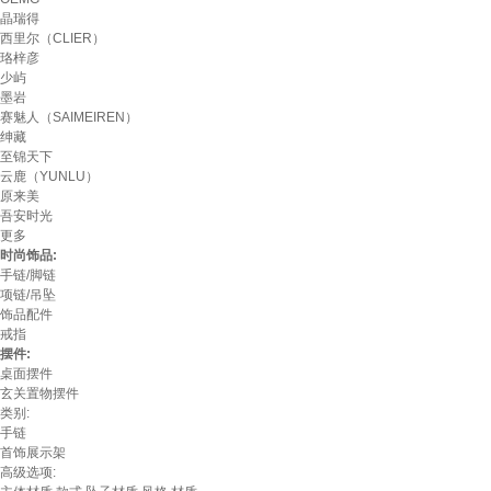
晶瑞得
西里尔（CLIER）
珞梓彦
少屿
墨岩
赛魅人（SAIMEIREN）
绅藏
至锦天下
云鹿（YUNLU）
原来美
吾安时光
更多
时尚饰品:
手链/脚链
项链/吊坠
饰品配件
戒指
摆件:
桌面摆件
玄关置物摆件
类别:
手链
首饰展示架
高级选项: