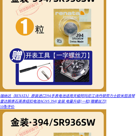
瑞纳达（RENATA）原装进口394手表电池适用天梭阿玛尼江诗丹顿劳力士欧米茄浪琴
雷达腕表石英表纽扣电池AG9/S 394[金装.电量升级]一粒[赠螺丝刀]
10条评价