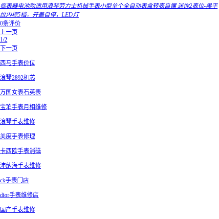
摇表器电池款适用浪琴劳力士机械手表小型单个全自动表盒转表自摆 迷你2表位-黑平
纹内棕5档，开盖自停，LED灯
0条评价
上一页
1/2
下一页
西马手表价位
浪琴2892机芯
万国女表石英表
宝珀手表月相维修
浪琴手表维修
美度手表修理
卡西欧手表消磁
沛纳海手表维修
ck手表门店
dior手表维修店
国产手表维修