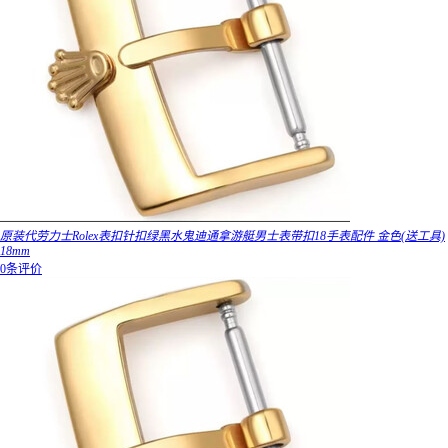
原装代劳力士Rolex表扣针扣绿黑水鬼迪通拿游艇男士表带扣18手表配件 金色(送工具)
18mm
0条评价