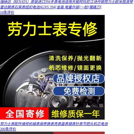
瑞纳达（RENATA）原装进口394手表电池适用天梭阿玛尼江诗丹顿劳力士欧米茄浪琴
雷达腕表石英表纽扣电池AG9/S 394[金装.电量升级]一粒[赠撬刀]
10条评价
劳力士表配件维修机械表保养换表壳表盘表镜表针表节把头机芯电池
200条评价