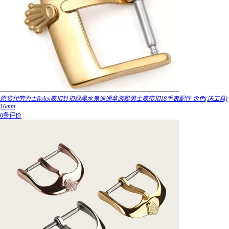
原装代劳力士Rolex表扣针扣绿黑水鬼迪通拿游艇男士表带扣18手表配件 金色(送工具)
16mm
0条评价