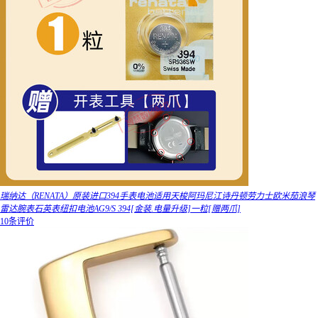
瑞纳达（RENATA）原装进口394手表电池适用天梭阿玛尼江诗丹顿劳力士欧米茄浪琴
雷达腕表石英表纽扣电池AG9/S 394[金装.电量升级]一粒[赠两爪]
10条评价