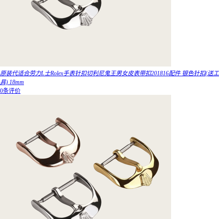
原装代适合劳力L士Rolex手表针扣切利尼鬼王男女皮表带扣201816配件 银色针扣(送工
具) 18mm
0条评价