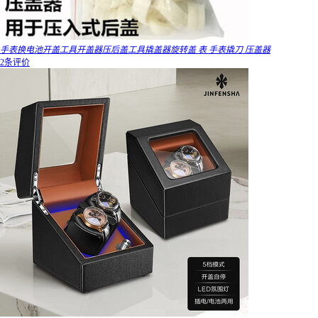
手表换电池开盖工具开盖器压后盖工具撬盖器旋转盖 表 手表撬刀 压盖器
2条评价