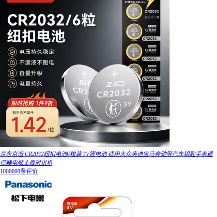
京东京造 CR2032纽扣电池6粒装 3V锂电池 适用大众奥迪宝马奔驰等汽车钥匙手表遥
控器电脑主板对讲机
1000000条评价