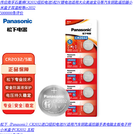
传应南孚石墨烯CR2032纽扣电池5粒3V锂电池适用大众奥迪宝马等汽车钥匙遥控器小
米盒子耳温枪等cr2032
5000000条评价
松下（Panasonic）CR2032进口纽扣电池3V适用汽车钥匙遥控器手表电脑主板电子秤
小米盒子CR2032 五粒