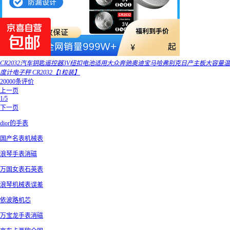
CR2032汽车钥匙遥控器3V纽扣电池适用大众奔驰奥迪宝马哈弗别克日产主板大容量温
度计电子秤 CR2032【1粒装】
20000条评价
上一页
1/5
下一页
dior的手表
国产名表机械表
浪琴手表消磁
万国女表石英表
浪琴机械表误差
依波路机芯
万宝龙手表消磁