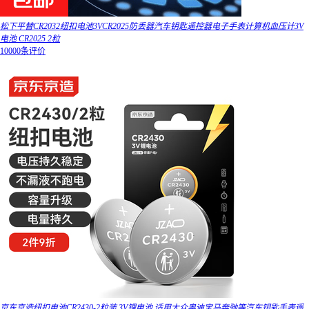
松下平替CR2032纽扣电池3VCR2025防丢器汽车钥匙遥控器电子手表计算机血压计3V
电池 CR2025 2粒
10000条评价
京东京造纽扣电池CR2430-2粒装 3V锂电池 适用大众奥迪宝马奔驰等汽车钥匙手表遥