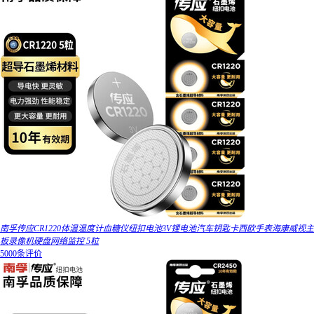
南孚传应CR1220体温温度计血糖仪纽扣电池3V锂电池汽车钥匙卡西欧手表海康威视主
板录像机硬盘网络监控 5粒
5000条评价