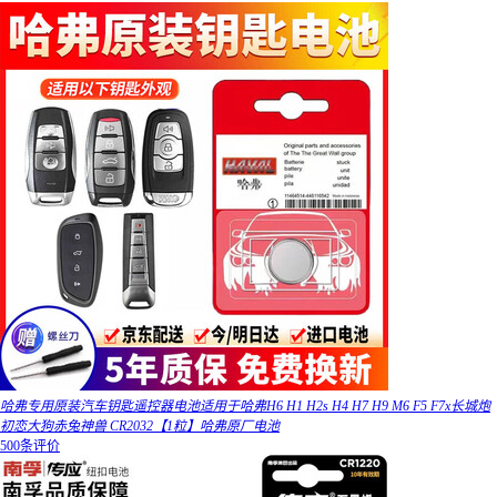
哈弗专用原装汽车钥匙遥控器电池适用于哈弗H6 H1 H2s H4 H7 H9 M6 F5 F7x长城炮
初恋大狗赤兔神兽 CR2032【1粒】哈弗原厂电池
500条评价