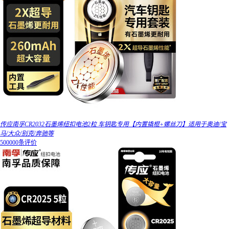
传应南孚CR2032石墨烯纽扣电池2粒 车钥匙专用【内置撬棍+螺丝刀】适用于奥迪/宝
马/大众/别克/奔驰等
500000条评价