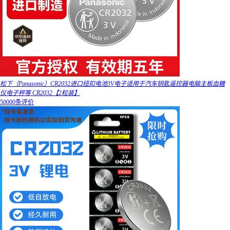
松下（Panasonic）CR2032进口纽扣电池3V电子适用于汽车钥匙遥控器电脑主板血糖
仪电子秤等 CR2032【2粒装】
50000条评价