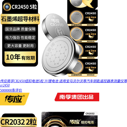
传应南孚CR2450纽扣电池5粒 3V锂电池 适用宝马沃尔沃等汽车钥匙遥控器表测量仪等
cr2450
5000000条评价