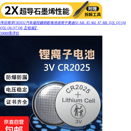
传应南孚CR2032汽车遥控器钥匙电池适用于奥迪A3 A4L A5 A6L A7 A8L Q2L Q3 Q4
Q5L Q6 Q7 Q8【2粒装】
50000条评价