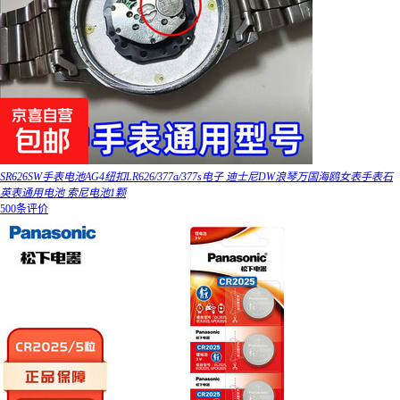
SR626SW手表电池AG4纽扣LR626/377a/377s电子 迪士尼DW浪琴万国海鸥女表手表石
英表通用电池 索尼电池1颗
500条评价