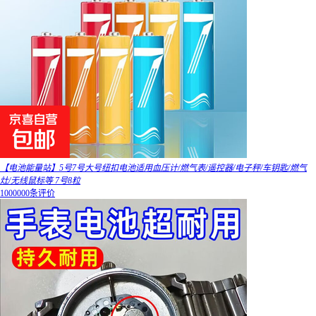
【电池能量站】5号7号大号纽扣电池适用血压计/燃气表/遥控器/电子秤/车钥匙/燃气
灶/无线鼠标等 7号8粒
1000000条评价