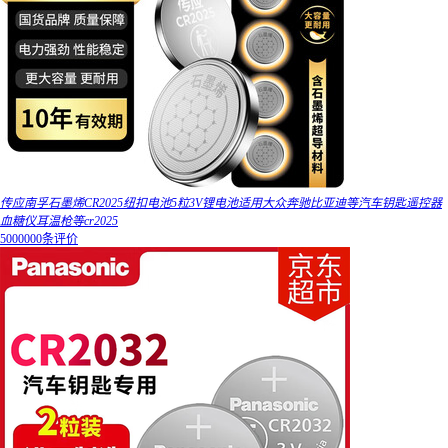
传应南孚石墨烯CR2025纽扣电池5粒3V锂电池适用大众奔驰比亚迪等汽车钥匙遥控器
血糖仪耳温枪等cr2025
5000000条评价