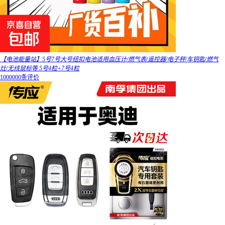
【电池能量站】5号7号大号纽扣电池适用血压计/燃气表/遥控器/电子秤/车钥匙/燃气
灶/无线鼠标等 5号4粒+7号4粒
1000000条评价