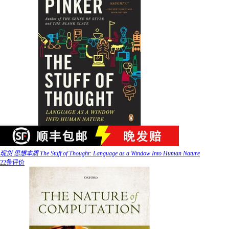
现货 思想本质 The Stuff of Thought: Language as a Window Into Human Nature
22条评价