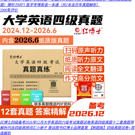
题）赠听力MP3 医学考博英语一本通（共2本含历年真题解析）
2000条评价
红博士四级备考2026年12月大学英语四六级考试真题试卷英语四级真题十二套真题带
解析内含四级高频词汇小册子 晋远图书红博士品牌直营 【刷题版】四级真题试卷+简
练解析