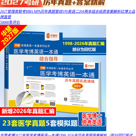
2027管理类联考MBA MPA历年真题管综199英语二204两本组合纸质答案解析红博士品
牌直营
50000条评价
华慧考博2027年医学考博英语一本通1998-2026年历年真题答案解析（部分回忆版试