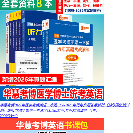
华慧考博2027年医学考博英语一本通1998-2026年历年真题答案解析（部分回忆版试
题）赠听力MP3 医学一本通/词汇/阅读/写作/听力/语法等（8本）
2000条评价