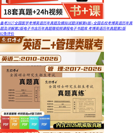
备考2027全国医学考博英语历年真题及模拟试题详解第4版+全国名校考博英语历年真
题及详解第2版电子书含历年真题赠视频课程电子书题库 考博英语历年真题第2版
82条评价