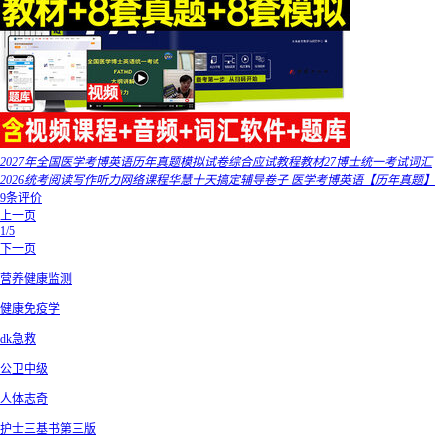
2027年全国医学考博英语历年真题模拟试卷综合应试教程教材27博士统一考试词汇
2026统考阅读写作听力网络课程华慧十天搞定辅导卷子 医学考博英语【历年真题】
9条评价
上一页
1/5
下一页
营养健康监测
健康免疫学
dk急救
公卫中级
人体志奇
护士三基书第三版