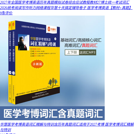
2027年全国医学考博英语历年真题模拟试卷综合应试教程教材27博士统一考试词汇
2026统考阅读写作听力网络课程华慧十天搞定辅导卷子 医学考博英语【教材+真题】
9条评价
华慧医学考博英语词汇精解与特训含历年真题词汇适用于2027考博 医学考博词汇精解
与特训