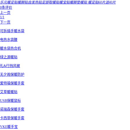
乐元暖足贴暖脚贴自发热贴足部取暖贴暖宝贴暖脚垫暖贴 暖足贴60片送40片
0条评价
上一页
1/1
下一页
可拆插手暖水袋
电热水袋腰
暖水袋热合机
绿之源暖贴
礼&行挡风被
无夕阁保暖防护
爱特福保暖手套
艾草暖暖贴
USB保暖鼠标
诺瑞森保暖手套
卡西菲保暖手套
VKE暖手宝