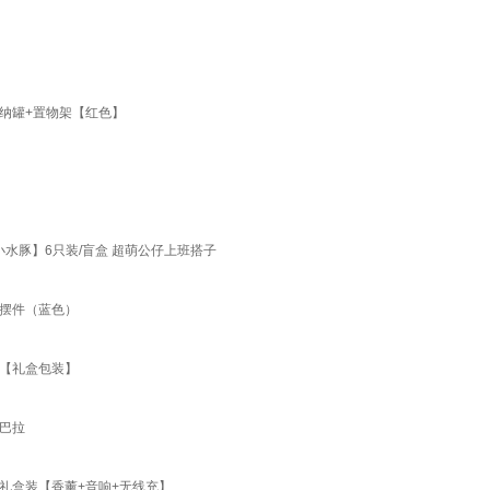
纳罐+置物架【红色】
水豚】6只装/盲盒 超萌公仔上班搭子
画摆件（蓝色）
件【礼盒包装】
巴拉
礼盒装【香薰+音响+无线充】