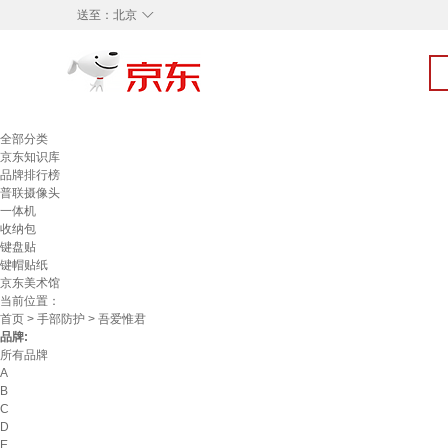
◇
送至：
北京
全部分类
京东知识库
品牌排行榜
普联摄像头
一体机
收纳包
键盘贴
键帽贴纸
京东美术馆
当前位置：
首页
>
手部防护
> 吾爱惟君
品牌:
所有品牌
A
B
C
D
E