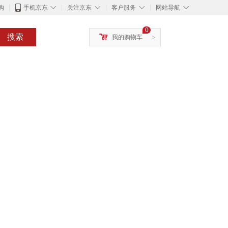
◇
◇
◇
◇
购
手机京东
关注京东
客户服务
网站导航
0
搜索
我的购物车
>