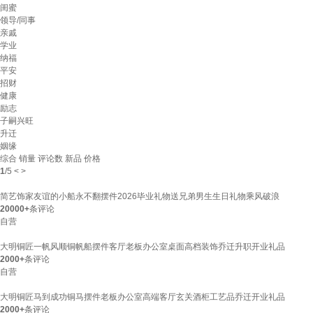
闺蜜
领导/同事
亲戚
学业
纳福
平安
招财
健康
励志
子嗣兴旺
升迁
姻缘
综合
销量
评论数
新品
价格
1
/
5
<
>
简艺饰家友谊的小船永不翻摆件2026毕业礼物送兄弟男生生日礼物乘风破浪
20000+
条评论
自营
大明铜匠一帆风顺铜帆船摆件客厅老板办公室桌面高档装饰乔迁升职开业礼品
2000+
条评论
自营
大明铜匠马到成功铜马摆件老板办公室高端客厅玄关酒柜工艺品乔迁开业礼品
2000+
条评论