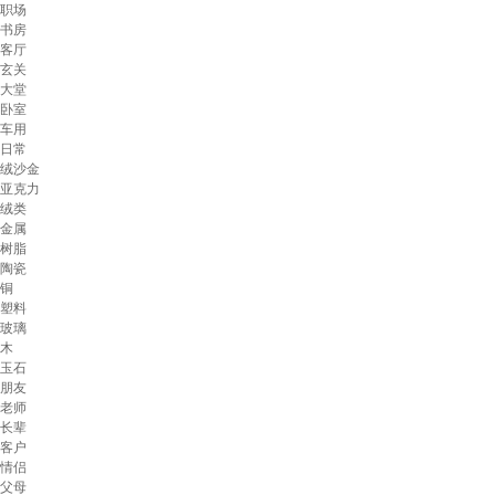
职场
书房
客厅
玄关
大堂
卧室
车用
日常
绒沙金
亚克力
绒类
金属
树脂
陶瓷
铜
塑料
玻璃
木
玉石
朋友
老师
长辈
客户
情侣
父母