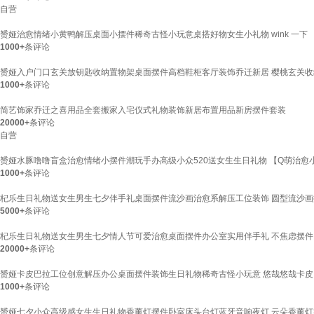
自营
赟娅治愈情绪小黄鸭解压桌面小摆件稀奇古怪小玩意桌搭好物女生小礼物 wink 一下
1000+
条评论
赟娅入户门口玄关放钥匙收纳置物架桌面摆件高档鞋柜客厅装饰乔迁新居 樱桃玄关收
1000+
条评论
简艺饰家乔迁之喜用品全套搬家入宅仪式礼物装饰新居布置用品新房摆件套装
20000+
条评论
自营
赟娅水豚噜噜盲盒治愈情绪小摆件潮玩手办高级小众520送女生生日礼物 【Q萌治愈小
1000+
条评论
杞乐生日礼物送女生男生七夕伴手礼桌面摆件流沙画治愈系解压工位装饰 圆型流沙
5000+
条评论
杞乐生日礼物送女生男生七夕情人节可爱治愈桌面摆件办公室实用伴手礼 不焦虑摆
20000+
条评论
赟娅卡皮巴拉工位创意解压办公桌面摆件装饰生日礼物稀奇古怪小玩意 悠哉悠哉卡皮
1000+
条评论
赟娅七夕小众高级感女生生日礼物香薰灯摆件卧室床头台灯蓝牙音响夜灯 云朵香薰灯