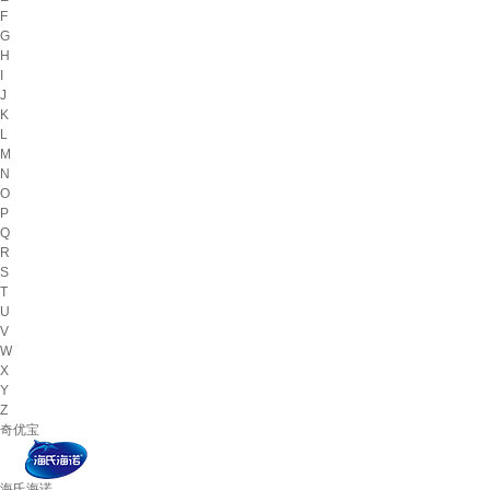
F
G
H
I
J
K
L
M
N
O
P
Q
R
S
T
U
V
W
X
Y
Z
奇优宝
海氏海诺