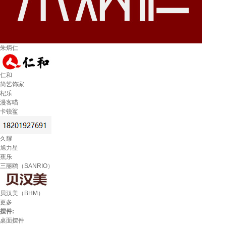
朱炳仁
仁和
简艺饰家
杞乐
漫客喵
卡锐鲨
久耀
旭力星
蕉乐
三丽鸥（SANRIO）
贝汉美（BHM）
更多
摆件:
桌面摆件