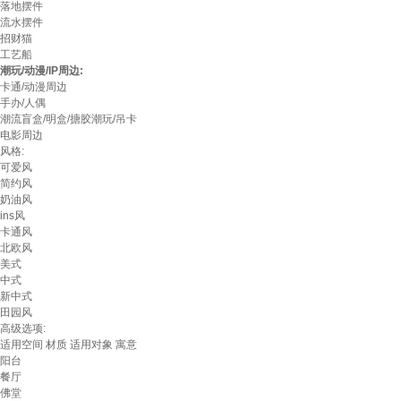
落地摆件
流水摆件
招财猫
工艺船
潮玩/动漫/IP周边:
卡通/动漫周边
手办/人偶
潮流盲盒/明盒/搪胶潮玩/吊卡
电影周边
风格:
可爱风
简约风
奶油风
ins风
卡通风
北欧风
美式
中式
新中式
田园风
高级选项:
适用空间
材质
适用对象
寓意
阳台
餐厅
佛堂