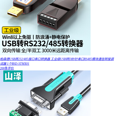
柏森德USB转232/485接口串口转换器 工业级USB转DB9针串口RS485模块通信转接调
试器 1个BSD-STMX01
200条评价