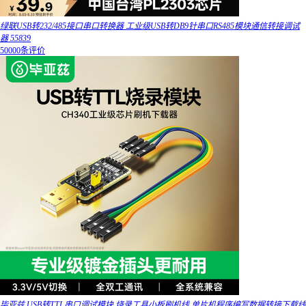
绿联USB转232/485接口串口转换器 工业级USB转DB9针串口RS485模块通信转接调试
器 55839
50000条评价
毕亚兹 USB转TTL串口调试模块 烧录工具小板刷机线 单片机程序编写数据转接下载线