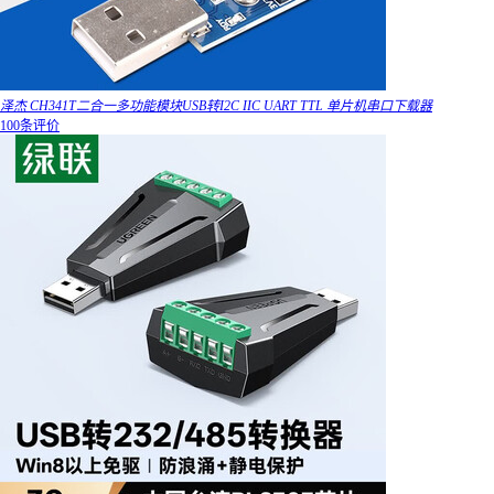
泽杰 CH341T二合一多功能模块USB转I2C IIC UART TTL 单片机串口下载器
100条评价