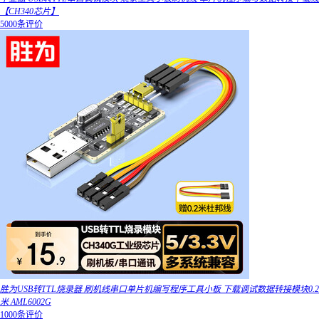
【CH340芯片】
5000条评价
胜为USB转TTL烧录器 刷机线串口单片机编写程序工具小板 下载调试数据转接模块0.2
米 AML6002G
1000条评价