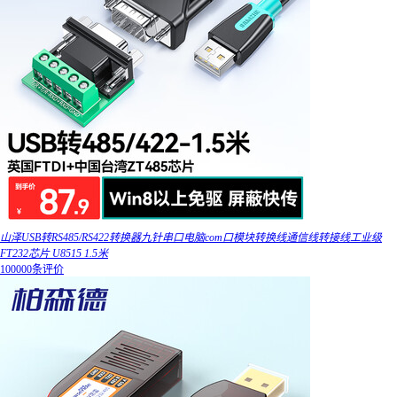
山泽USB转RS485/RS422转换器九针串口电脑com口模块转换线通信线转接线工业级
FT232芯片 U8515 1.5米
100000条评价