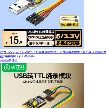
胜为（shengwei）USB转TTL烧录器 刷机线串口单片机编写程序工具小板 下载调试数
据转接模块0.2米 AML6001G
100000条评价