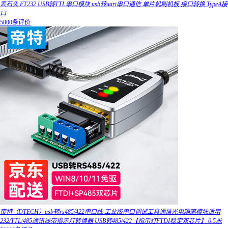
丢石头 FT232 USB转TTL串口模块 usb转uart串口通信 单片机刷机板 接口转换 TypeA接
口
5000条评价
帝特（DTECH）usb转rs485/422串口线 工业级串口调试工具通信光电隔离模块适用
232/TTL/485通讯线带指示灯转换器 USB转485/422【指示灯FTDI稳定双芯片】 0.5米