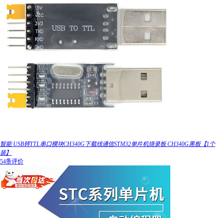
智能 USB转TTL串口模块CH340G下载线通信STM32单片机烧录板 CH340G黑板【1个
装】
54条评价