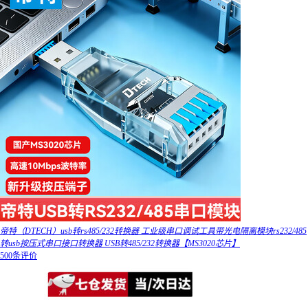
帝特（DTECH）usb转rs485/232转换器 工业级串口调试工具带光电隔离模块rs232/485
转usb按压式串口接口转换器 USB转485/232转换器【MS3020芯片】
500条评价