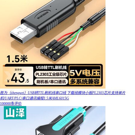
胜为（shengwei）USB转TTL刷机线串口线 下载线模块小板PL2303芯片支持单片
机/UART/PLC/串口通讯编程1.5米AML6015G
100000条评价