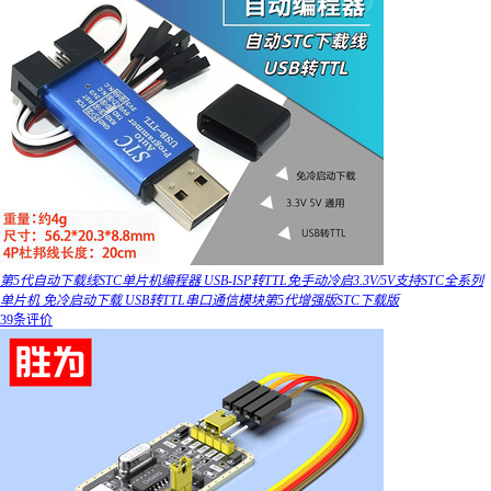
第5代自动下载线STC单片机编程器 USB-ISP转TTL免手动冷启3.3V/5V支持STC全系列
单片机 免冷启动下载 USB转TTL串口通信模块第5代增强版STC下载版
39条评价