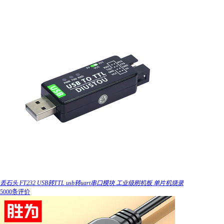
丢石头 FT232 USB转TTL usb转uart串口模块 工业级刷机板 单片机烧录
5000条评价