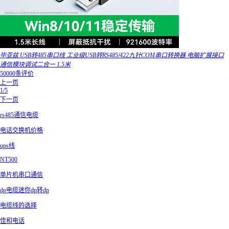
毕亚兹 USB转485串口线 工业级USB转RS485/422九针COM串口转换器 电脑扩展接口
通信模块调试二合一 1.5米
50000条评价
上一页
1/5
下一页
rs485通信电缆
电话交换机价格
ups线
NT500
单片机串口通信
dp电缆迷你dp转dp
电缆线的选择
佳和电话