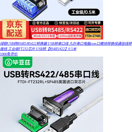
绿联USB转RS485/RS422转换器 USB转串口线 九针串口电脑com口模块转换线通信线转
接线 工业级FT232芯片 USB转【RS485/422】0.5米
1000条评价