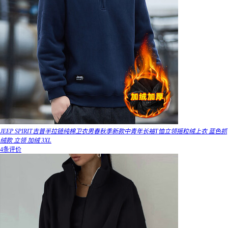
JEEP SPIRIT吉普半拉链纯棉卫衣男春秋季新款中青年长袖T恤立领摇粒绒上衣 蓝色抓
绒款 立领 加绒 3XL
4条评价