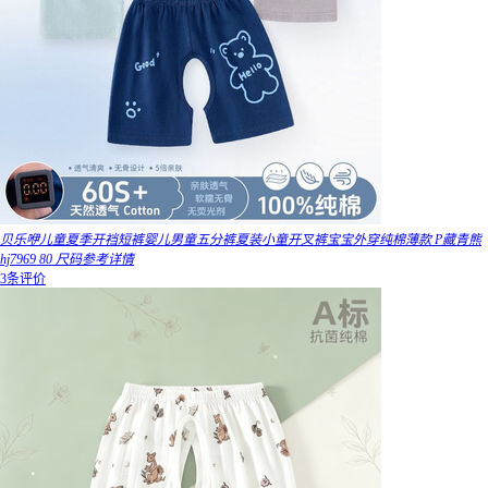
贝乐咿儿童夏季开裆短裤婴儿男童五分裤夏装小童开叉裤宝宝外穿纯棉薄款 P藏青熊
hj7969 80 尺码参考详情
3条评价