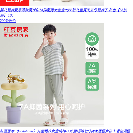
婴儿短裤夏季薄款莫代尔7A抑菌男女宝宝大PP裤儿童夏天五分短裤子 灰色【7A抗
菌】 100
200条评价
红豆居家（Hodohome）儿童睡衣女童纯棉7A抑菌短袖七分裤家居服女孩卡通空调服