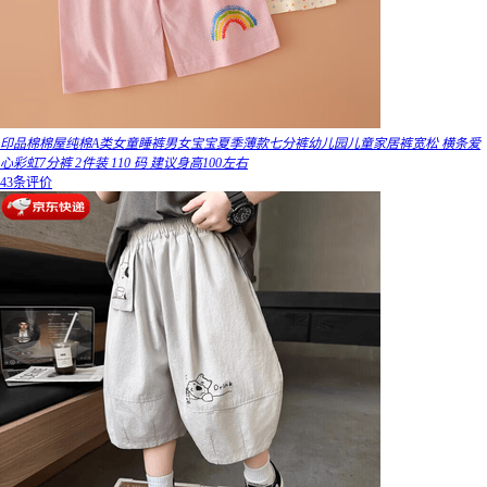
印品棉棉屋纯棉A类女童睡裤男女宝宝夏季薄款七分裤幼儿园儿童家居裤宽松 横条爱
心彩虹7分裤 2件装 110 码 建议身高100左右
43条评价