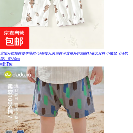
宝宝开裆短裤夏季薄款7分裤婴儿男童裤子女童外穿纯棉打底叉叉裤 小袋鼠（7A抗
菌） 80 80cm
0条评价