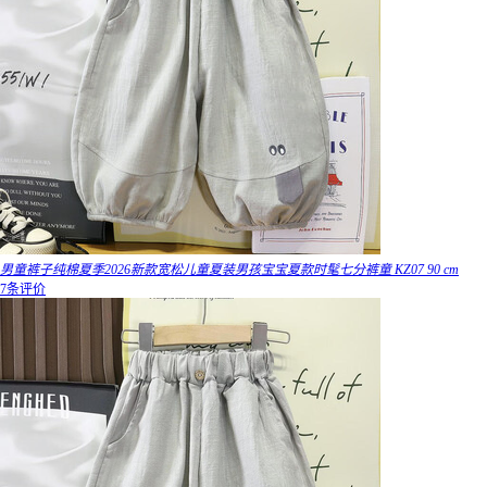
男童裤子纯棉夏季2026新款宽松儿童夏装男孩宝宝夏款时髦七分裤童 KZ07 90 cm
7条评价