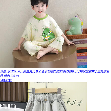
舟喜（ZHOUXI）男童莫代尔卡通恐龙睡衣夏季薄款短袖七分袖家居服中小童男孩套
装 绿色 100 cm
34条评价