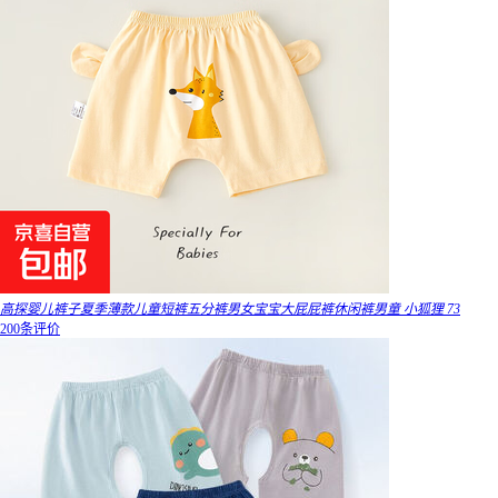
高探婴儿裤子夏季薄款儿童短裤五分裤男女宝宝大屁屁裤休闲裤男童 小狐狸 73
200条评价