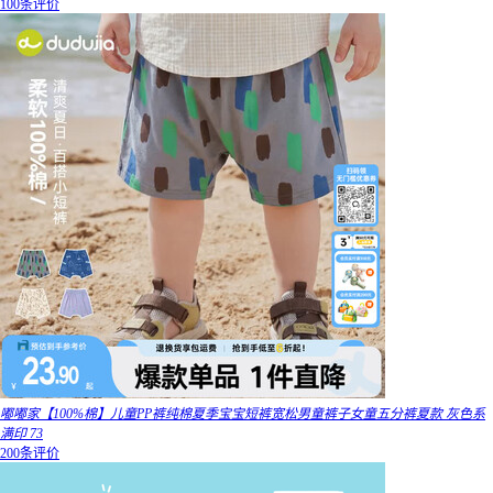
100条评价
嘟嘟家【100%棉】儿童PP裤纯棉夏季宝宝短裤宽松男童裤子女童五分裤夏款 灰色系
满印 73
200条评价