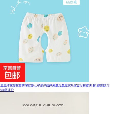
宝宝纯棉短裤夏季薄款婴儿可爱开档裤男童女童居家外穿五分裤夏天 裤-圆笑脸 73
500条评价