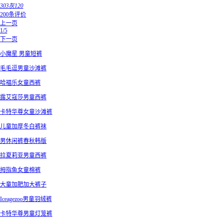
303灰120
200条评价
上一页
1/5
下一页
小魔星 男童短裤
毛毛逗男童沙滩裤
哈褔乐女童西裤
露艾寇莎男童西裤
卡特华尊女童沙滩裤
儿童加厚冬白裤袜
男休闲裤春秋韩版
拉夏莉亚男童西裤
拇指鱼女童棉裤
大童加肥加大裤子
Iceagezoo男童羽绒裤
卡特华尊男童灯笼裤