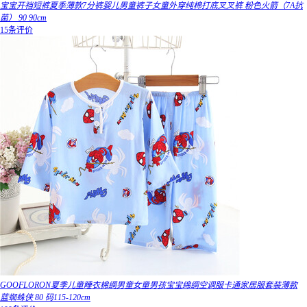
宝宝开裆短裤夏季薄款7分裤婴儿男童裤子女童外穿纯棉打底叉叉裤 粉色火箭（7A抗
菌） 90 90cm
15条评价
GOOFLORON夏季儿童睡衣棉绸男童女童男孩宝宝绵绸空调服卡通家居服套装薄款
蓝蜘蛛侠 80 码115-120cm