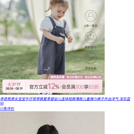
乖奇熊男女宝宝牛仔背带裤夏季婴幼儿连体短裤薄款儿童弹力裤子外出洋气 深灰蓝
90
15条评价