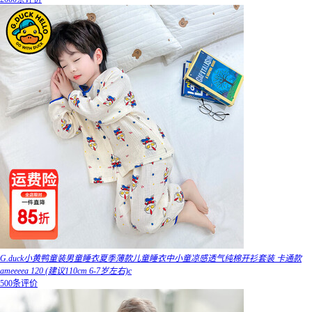
G.duck小黄鸭童装男童睡衣夏季薄款儿童睡衣中小童凉感透气纯棉开衫套装 卡通款
ameeeea 120 (建议110cm 6-7岁左右)c
500条评价