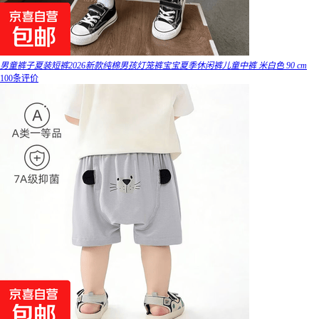
男童裤子夏装短裤2026新款纯棉男孩灯笼裤宝宝夏季休闲裤儿童中裤 米白色 90 cm
100条评价