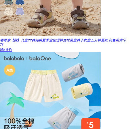
嘟嘟家【棉】儿童PP裤纯棉夏季宝宝短裤宽松男童裤子女童五分裤夏款 灰色系满印
73
0条评价