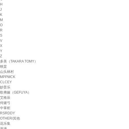
H
J
K
M
O
R
S
V
X
Y
Z
多美（TAKARA TOMY）
映棠
山头林村
MPPMCK
CLCEY
妙普乐
歌弗娅（GEFUYA）
艾格辰
何健弓
中掌柜
RSRDDY
OTHER/其他
花乐集
淮漫