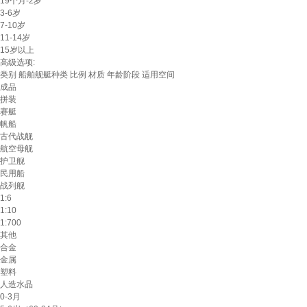
19个月-2岁
3-6岁
7-10岁
11-14岁
15岁以上
高级选项:
类别
船舶舰艇种类
比例
材质
年龄阶段
适用空间
成品
拼装
赛艇
帆船
古代战舰
航空母舰
护卫舰
民用船
战列舰
1:6
1:10
1:700
其他
合金
金属
塑料
人造水晶
0-3月