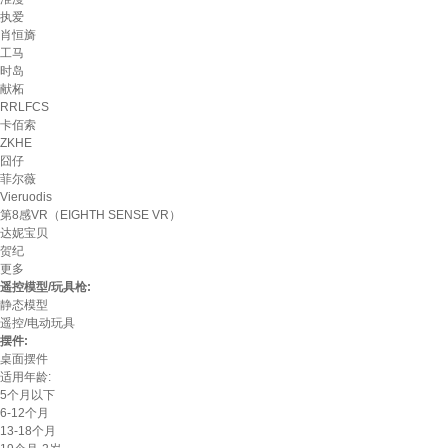
执爱
肖恒旖
工马
时岛
献柘
RRLFCS
卡佰索
ZKHE
囧仔
菲尔薇
Vieruodis
第8感VR（EIGHTH SENSE VR）
达妮宝贝
贺纪
更多
遥控模型/玩具枪:
静态模型
遥控/电动玩具
摆件:
桌面摆件
适用年龄:
5个月以下
6-12个月
13-18个月