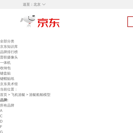
◇
送至：
北京
全部分类
京东知识库
品牌排行榜
普联摄像头
一体机
收纳包
键盘贴
键帽贴纸
京东美术馆
当前位置：
首页
>
飞机游艇
> 游艇船舶模型
品牌:
所有品牌
A
C
D
F
G