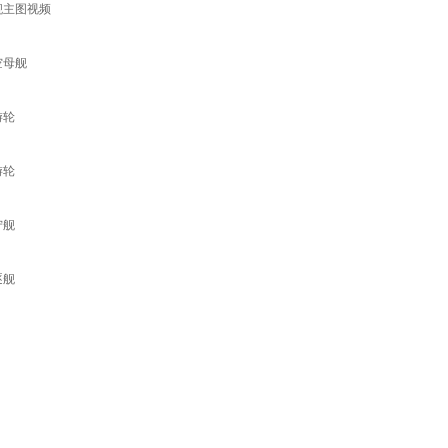
舰主图视频
空母舰
游轮
游轮
宁舰
逐舰