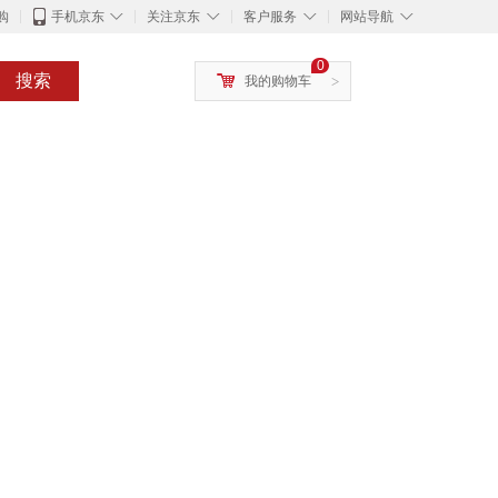
◇
◇
◇
◇
购
手机京东
关注京东
客户服务
网站导航
0
搜索
我的购物车
>