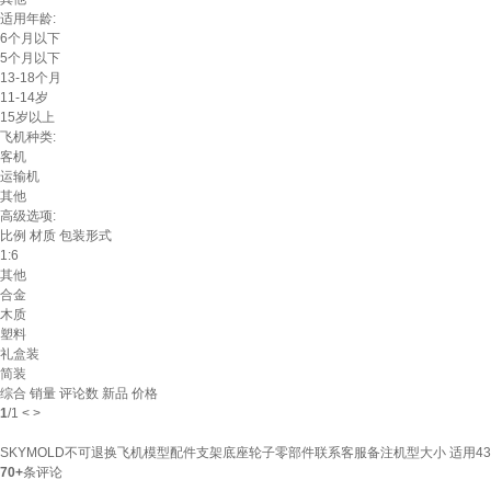
适用年龄:
6个月以下
5个月以下
13-18个月
11-14岁
15岁以上
飞机种类:
客机
运输机
其他
高级选项:
比例
材质
包装形式
1:6
其他
合金
木质
塑料
礼盒装
简装
综合
销量
评论数
新品
价格
1
/
1
<
>
SKYMOLD不可退换飞机模型配件支架底座轮子零部件联系客服备注机型大小 适用43
70+
条评论