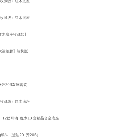
K（收藏级）红木底座
K（收藏级）红木底座
 红木底座收藏款】
【大运鲲鹏】解构版
+歼20S双座套装
K（收藏级）红木底座
】12处可动+红木13 含精品合金底座
编队（运油20+歼20S）