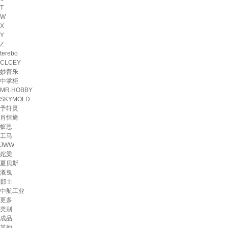
T
W
X
Y
Z
terebo
CLCEY
妙普乐
中掌柜
MR.HOBBY
SKYMOLD
予轩灵
肖恒旖
蚁恩
工马
JWW
婠梁
夏贝斯
溉曳
郡士
中航工业
更多
类别:
成品
其他