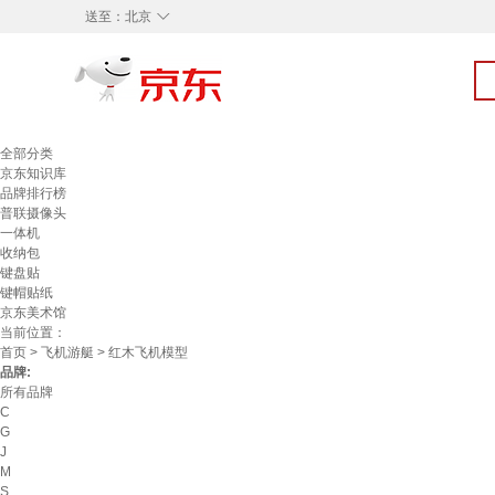
◇
送至：
北京
全部分类
京东知识库
品牌排行榜
普联摄像头
一体机
收纳包
键盘贴
键帽贴纸
京东美术馆
当前位置：
首页
>
飞机游艇
> 红木飞机模型
品牌:
所有品牌
C
G
J
M
S