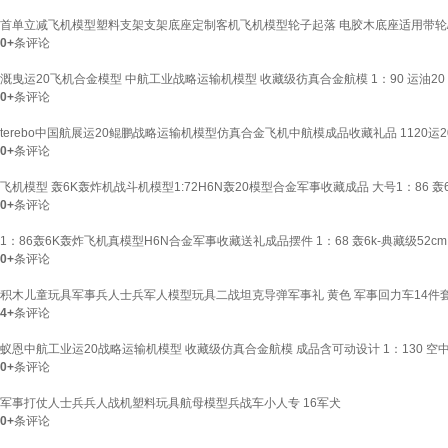
首单立减飞机模型塑料支架支架底座定制客机飞机模型轮子起落 电胶木底座适用带轮
0+
条评论
溉曳运20飞机合金模型 中航工业战略运输机模型 收藏级彷真合金航模 1：90 运油2
0+
条评论
terebo中国航展运20鲲鹏战略运输机模型仿真合金飞机中航模成品收藏礼品 1120运
0+
条评论
飞机模型 轰6K轰炸机战斗机模型1:72H6N轰20模型合金军事收藏成品 大号1：86 
0+
条评论
1：86轰6K轰炸飞机真模型H6N合金军事收藏送礼成品摆件 1：68 轰6k-典藏级52cm
0+
条评论
积木儿童玩具军事兵人士兵军人模型玩具二战坦克导弹军事礼 黄色 军事回力车14件
4+
条评论
蚁恩中航工业运20战略运输机模型 收藏级仿真合金航模 成品含可动设计 1：130 空中加
0+
条评论
军事打仗人士兵兵人战机塑料玩具航母模型兵战车小人专 16军犬
0+
条评论