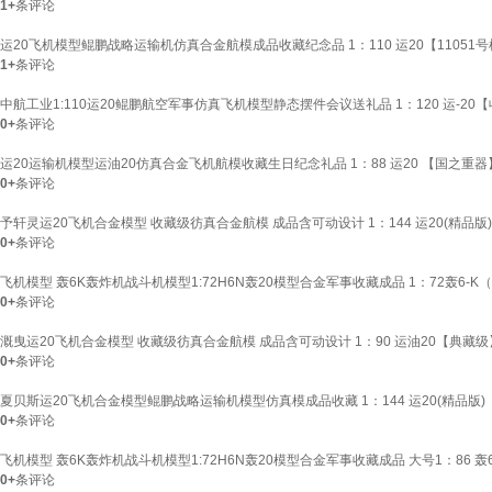
1+
条评论
运20飞机模型鲲鹏战略运输机仿真合金航模成品收藏纪念品 1：110 运20【11051
1+
条评论
中航工业1:110运20鲲鹏航空军事仿真飞机模型静态摆件会议送礼品 1：120 运-2
0+
条评论
运20运输机模型运油20仿真合金飞机航模收藏生日纪念礼品 1：88 运20 【国之重
0+
条评论
予轩灵运20飞机合金模型 收藏级彷真合金航模 成品含可动设计 1：144 运20(精品版)
0+
条评论
飞机模型 轰6K轰炸机战斗机模型1:72H6N轰20模型合金军事收藏成品 1：72轰6-
0+
条评论
溉曳运20飞机合金模型 收藏级彷真合金航模 成品含可动设计 1：90 运油20【典藏级
0+
条评论
夏贝斯运20飞机合金模型鲲鹏战略运输机模型仿真模成品收藏 1：144 运20(精品版)
0+
条评论
飞机模型 轰6K轰炸机战斗机模型1:72H6N轰20模型合金军事收藏成品 大号1：86 
0+
条评论