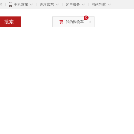
◇
◇
◇
◇
购
手机京东
关注京东
客户服务
网站导航
0
搜索
我的购物车
>