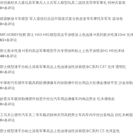
肖恒旖积木儿童玩具军事兵人士兵军人模型玩具二战坦克导弹军事礼 特种兵套装
0+
条评论
婠梁解放卡车模型 军人退役纪念品中国老式复古铁皮老爷车摩托车军车 蓝绿色
0+
条评论
MR.HOBBY恒辉 郡士 H43-H91模型高达手涂喷涂上色油漆 H系列新水性漆10ml 光泽
61+
条评论
郡士新水性漆 H系列高达军事模型手办专用涂料粘土上色手涂喷涂H1 H6光泽绿
48+
条评论
郡士模型漆手办粘土涂装军事高达上色油漆油性涂装喷涂C系列 C47 光泽 透明红
0+
条评论
中掌柜汽车摆件车载高档卧佛佛像车内弥勒佛中控台用品大肚佛金佛保平安 沙金弥勒佛(
0+
条评论
妙普乐车载弥勒佛摆件创意中控台汽车用品佛像车内饰品男女 红木佛珠款
0+
条评论
工马关公摆件汽车关二爷车载武财神关羽高档男士车内车内中控台装饰品 仿红木树脂
0+
条评论
郡士模型漆手办粘土涂装军事高达上色油漆油性涂装喷涂C系列 C5 光泽蓝色