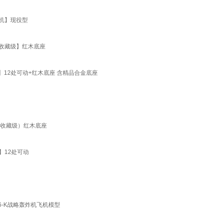
号机】现役型
0【收藏级】红木底座
器】12处可动+红木底座 含精品合金底座
K（收藏级）红木底座
】12处可动
轰6-K战略轰炸机飞机模型