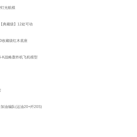
/灯光航模
0【典藏级】12处可动
20收藏级红木底座
轰6-K战略轰炸机飞机模型
套
油编队(运油20+歼20S)