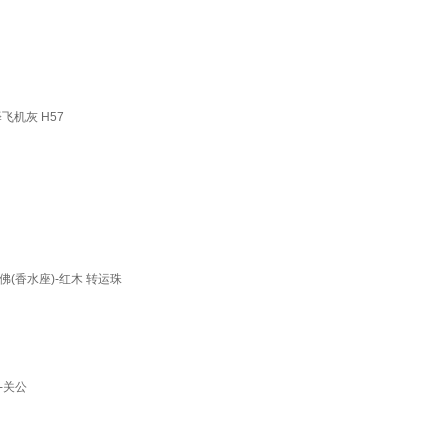
飞机灰 H57
香水座)-红木 转运珠
-关公