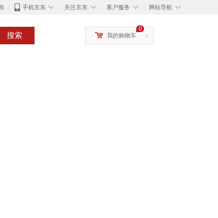
◇
◇
◇
◇
购
手机京东
关注京东
客户服务
网站导航
0
搜索
我的购物车
>