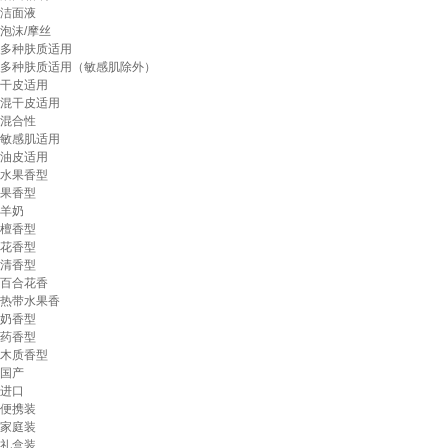
洁面液
泡沫/摩丝
多种肤质适用
多种肤质适用（敏感肌除外）
干皮适用
混干皮适用
混合性
敏感肌适用
油皮适用
水果香型
果香型
羊奶
檀香型
花香型
清香型
百合花香
热带水果香
奶香型
药香型
木质香型
国产
进口
便携装
家庭装
礼盒装