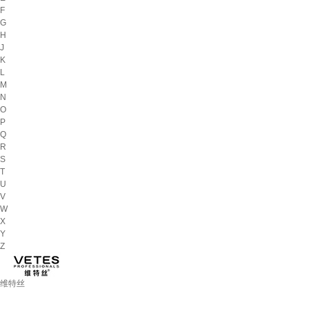
F
G
H
J
K
L
M
N
O
P
Q
R
S
T
U
V
W
X
Y
Z
维特丝