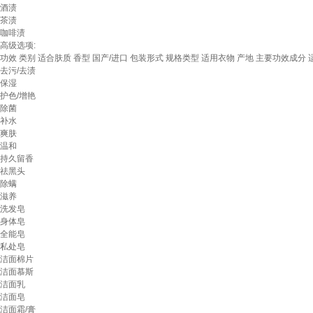
酒渍
茶渍
咖啡渍
高级选项:
功效
类别
适合肤质
香型
国产/进口
包装形式
规格类型
适用衣物
产地
主要功效成分
去污/去渍
保湿
护色/增艳
除菌
补水
爽肤
温和
持久留香
祛黑头
除螨
滋养
洗发皂
身体皂
全能皂
私处皂
洁面棉片
洁面慕斯
洁面乳
洁面皂
洁面霜/膏