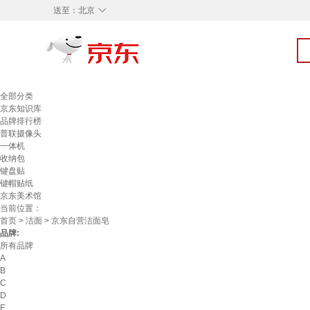
◇
送至：
北京
全部分类
京东知识库
品牌排行榜
普联摄像头
一体机
收纳包
键盘贴
键帽贴纸
京东美术馆
当前位置：
首页
>
洁面
> 京东自营洁面皂
品牌:
所有品牌
A
B
C
D
E