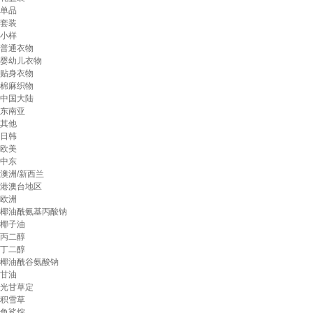
单品
套装
小样
普通衣物
婴幼儿衣物
贴身衣物
棉麻织物
中国大陆
东南亚
其他
日韩
欧美
中东
澳洲/新西兰
港澳台地区
欧洲
椰油酰氨基丙酸钠
椰子油
丙二醇
丁二醇
椰油酰谷氨酸钠
甘油
光甘草定
积雪草
角鲨烷