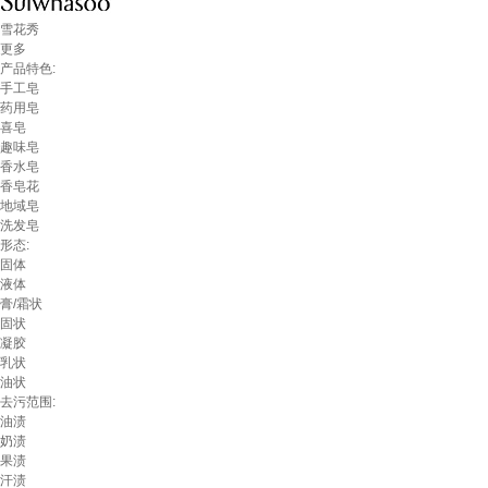
雪花秀
更多
产品特色:
手工皂
药用皂
喜皂
趣味皂
香水皂
香皂花
地域皂
洗发皂
形态:
固体
液体
膏/霜状
固状
凝胶
乳状
油状
去污范围:
油渍
奶渍
果渍
汗渍