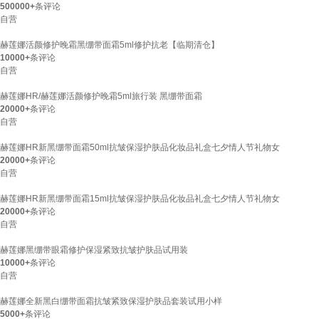
500000+
条评论
自营
赫莲娜活颜修护晚霜黑绷带面霜5ml修护抗老【临期清仓】
10000+
条评论
自营
赫莲娜HR/赫莲娜活颜修护晚霜5ml旅行装 黑绷带面霜
20000+
条评论
自营
赫莲娜HR新黑绷带面霜50ml抗皱保湿护肤品化妆品礼盒七夕情人节礼物女
20000+
条评论
自营
赫莲娜HR新黑绷带面霜15ml抗皱保湿护肤品化妆品礼盒七夕情人节礼物女
20000+
条评论
自营
赫莲娜黑绷带眼霜修护保湿紧致抗皱护肤品试用装
10000+
条评论
自营
赫莲娜全新黑白绷带面霜抗皱紧致保湿护肤品套装试用小样
5000+
条评论