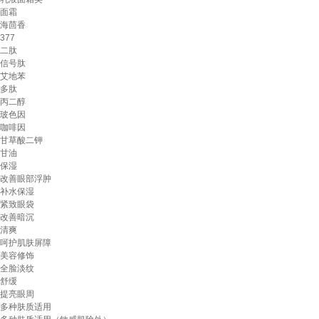
面霜
海茴香
377
二肽
信号肽
艾地苯
多肽
丙二醇
玻色因
咖啡因
甘草酸二钾
甘油
保湿
改善眼部浮肿
补水保湿
紧致眼袋
改善暗沉
清爽
呵护肌肤屏障
美容修饰
全脸淡纹
舒缓
提亮眼周
多种肤质适用