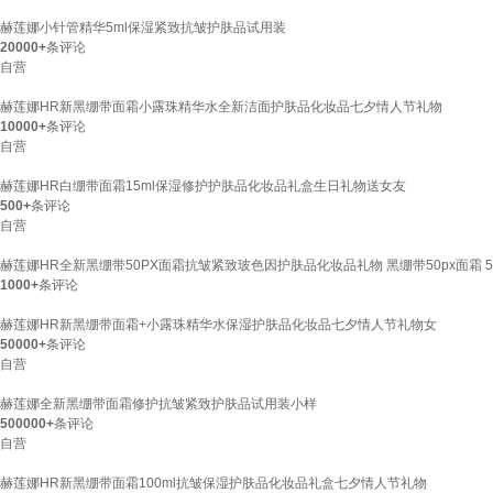
赫莲娜小针管精华5ml保湿紧致抗皱护肤品试用装
20000+
条评论
自营
赫莲娜HR新黑绷带面霜小露珠精华水全新洁面护肤品化妆品七夕情人节礼物
10000+
条评论
自营
赫莲娜HR白绷带面霜15ml保湿修护护肤品化妆品礼盒生日礼物送女友
500+
条评论
自营
赫莲娜HR全新黑绷带50PX面霜抗皱紧致玻色因护肤品化妆品礼物 黑绷带50px面霜 50
1000+
条评论
赫莲娜HR新黑绷带面霜+小露珠精华水保湿护肤品化妆品七夕情人节礼物女
50000+
条评论
自营
赫莲娜全新黑绷带面霜修护抗皱紧致护肤品试用装小样
500000+
条评论
自营
赫莲娜HR新黑绷带面霜100ml抗皱保湿护肤品化妆品礼盒七夕情人节礼物