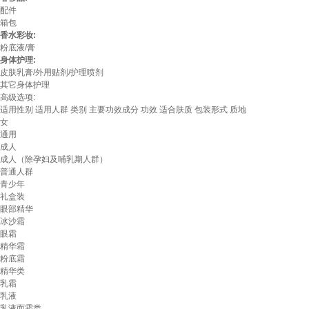
配件
箱包
香水彩妆:
粉底液/膏
身体护理:
皮肤乳膏/外用贴剂/护理喷剂
其它身体护理
高级选项:
适用性别
适用人群
类别
主要功效成分
功效
适合肤质
包装形式
质地
女
通用
成人
成人（除孕妇及哺乳期人群）
普通人群
青少年
礼盒装
眼部精华
冰沙霜
眼霜
精华霜
粉底霜
精华类
乳霜
乳液
乳液面霜类