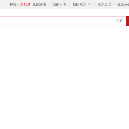
◇
你好，
请登录
免费注册
我的订单
我的京东
京东会员
企业采