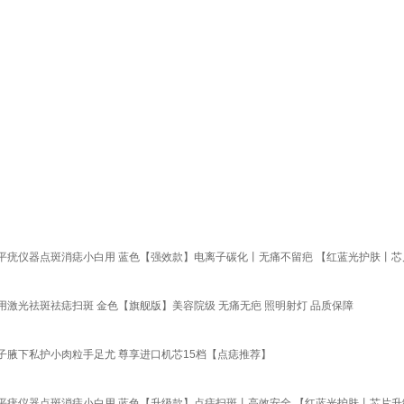
平疣仪器点斑消痣小白用 蓝色【强效款】电离子碳化丨无痛不留疤 【红蓝光护肤丨
激光祛斑祛痣扫斑 金色【旗舰版】美容院级 无痛无疤 照明射灯 品质保障
腋下私护小肉粒手足尤 尊享进口机芯15档【点痣推荐】
平疣仪器点斑消痣小白用 蓝色【升级款】点痣扫斑丨高效安全 【红蓝光护肤丨芯片