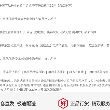
腋下私护小肉粒手足尤 尊享进口机芯15档【点痣推荐】
力五代优势带灯款土豪金激光笔 英文说明书
激光祛斑祛痣扫斑 金色【旗舰版】美容院级 无痛无疤 照明射灯 品质保障
平疣仪器点斑消痣小白用 蓝色【强效款】电离子碳化丨无痛不留疤 【红蓝光护肤丨
力五代优势带灯款玫瑰金激光笔 中文说明书
|
雪非雪洁面粉
|
薇姿男士洗面奶
|
gf泡沫洗面奶
|
SPA去角质
|
Perfect洗颜专科
行榜信息，为您选购演深层清洁提供品牌排行榜全方位的热卖价格图片多少钱参考，
黄
IT设备安装
态势感知
网站地图
边缘物理计算服务
队列服务
机柜租赁
排行榜
资源
知识库
短文本相似度
oracle 上云
渗透测试服务
好
直发，极速配送
正品行货，精致服务