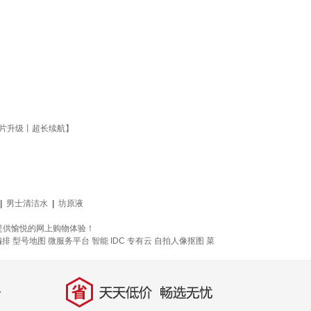
芯片升级丨超长续航】
|
男士清洁水
|
坊原液
提供愉悦的网上购物体验！
编排
型号地图
微服务平台
智能 IDC 专有云
自拍人像抠图
菜
省
天天低价，畅选无忧