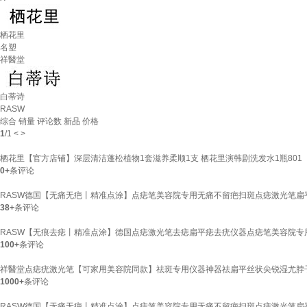
栖花里
名塑
祥醫堂
白蒂诗
RASW
综合
销量
评论数
新品
价格
1
/
1
<
>
栖花里【官方店铺】深层清洁蓬松植物1套滋养柔顺1支 栖花里演韩剧洗发水1瓶801
0+
条评论
RASW德国【无痛无疤丨精准点涂】点痣笔美容院专用无痛不留疤扫斑点痣激光笔扁
38+
条评论
RASW【无痕去痣丨精准点涂】德国点痣激光笔去痣扁平痣去疣仪器点痣笔美容院专用
100+
条评论
祥醫堂点痣疣激光笔【可家用美容院同款】祛斑专用仪器神器祛扁平丝状尖锐湿尤脖子
1000+
条评论
RASW德国【无痛无疤丨精准点涂】点痣笔美容院专用无痛不留疤扫斑点痣激光笔扁