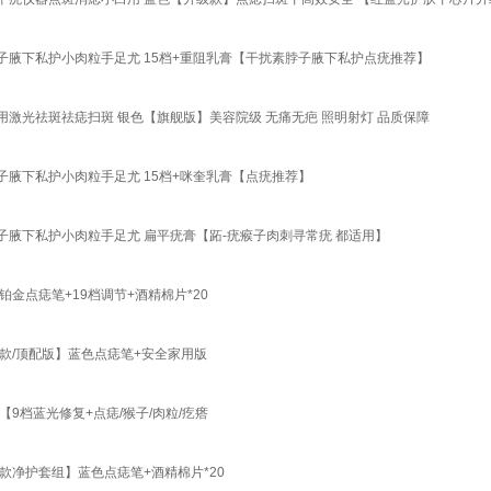
腋下私护小肉粒手足尤 15档+重阻乳膏【干扰素脖子腋下私护点疣推荐】
激光祛斑祛痣扫斑 银色【旗舰版】美容院级 无痛无疤 照明射灯 品质保障
腋下私护小肉粒手足尤 15档+咪奎乳膏【点疣推荐】
腋下私护小肉粒手足尤 扁平疣膏【跖-疣瘊子肉刺寻常疣 都适用】
点痣笔+19档调节+酒精棉片*20
款/顶配版】蓝色点痣笔+安全家用版
档蓝光修复+点痣/猴子/肉粒/疙瘩
净护套组】蓝色点痣笔+酒精棉片*20