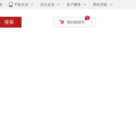
◇
◇
◇
◇
购
手机京东
关注京东
客户服务
网站导航
0
搜索
我的购物车
>