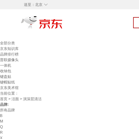
◇
送至：
北京
全部分类
京东知识库
品牌排行榜
普联摄像头
一体机
收纳包
键盘贴
键帽贴纸
京东美术馆
当前位置：
首页
>
洁面
> 演深层清洁
品牌:
所有品牌
B
M
Q
R
X