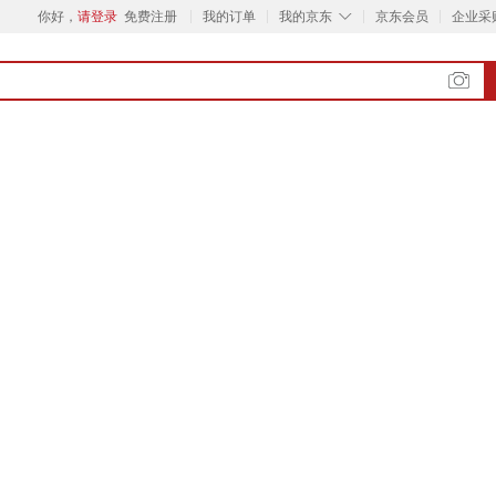
◇
你好，
请登录
免费注册
我的订单
我的京东
京东会员
企业采