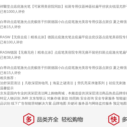
祥醫堂点痣疣激光笔【可家用美容院同款】祛斑专用仪器神器祛扁平丝状尖锐湿尤脖子
已有
1000
人评价
白蒂诗点痣笔激光点疣瘊痦子扫斑德国小白点痣笔激光美容专用仪器点斑仪 夏之锋强
已有
15
人评价
RASW【无痕去痣丨精准点涂】德国点痣激光笔去痣扁平痣去疣仪器点痣笔美容院专用
已有
100
人评价
RASW德国【无痛无疤丨精准点涂】点痣笔美容院专用无痛不留疤扫斑点痣激光笔扁
已有
38
人评价
白蒂诗点痣笔激光点疣瘊痦子扫斑德国小白点痣笔激光美容专用仪器点斑仪 夏之锋强
已有
15
人评价
相关推荐：
泊舒深层清洁
|
凡歌深层卸妆乳
|
海蓝之谜清洁
|
旁氏亮采净澈系列
|
祛痘无刺激
温馨提示
京东是国内专业的演深层清洁网上购物商城，本频道提供演深层清洁商品热卖品牌排
特定人物识别
JMR
京东智联云
对象存储
新款
拍照购
安全咨询 安全专家服务
智能鉴
品识别
线下广告智能营销解决方案
品牌地图
关键词
服务器与网络监控服务
预定地图
多
快
品类齐全，轻松购物
多仓