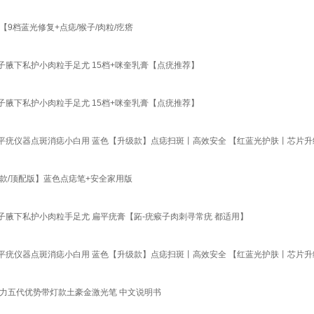
档蓝光修复+点痣/猴子/肉粒/疙瘩
腋下私护小肉粒手足尤 15档+咪奎乳膏【点疣推荐】
腋下私护小肉粒手足尤 15档+咪奎乳膏【点疣推荐】
平疣仪器点斑消痣小白用 蓝色【升级款】点痣扫斑丨高效安全 【红蓝光护肤丨芯片
款/顶配版】蓝色点痣笔+安全家用版
腋下私护小肉粒手足尤 扁平疣膏【跖-疣瘊子肉刺寻常疣 都适用】
平疣仪器点斑消痣小白用 蓝色【升级款】点痣扫斑丨高效安全 【红蓝光护肤丨芯片
力五代优势带灯款土豪金激光笔 中文说明书