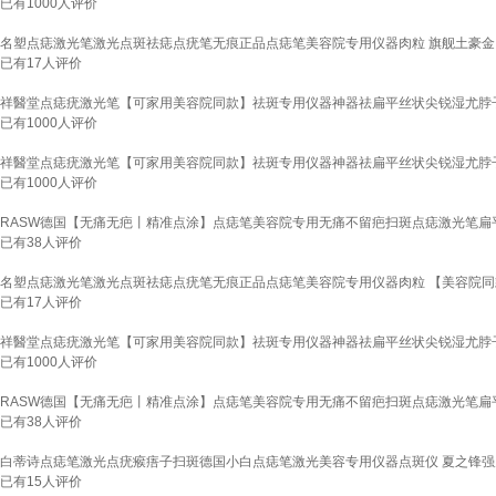
已有
1000
人评价
名塑点痣激光笔激光点斑祛痣点疣笔无痕正品点痣笔美容院专用仪器肉粒 旗舰土豪金【9
已有
17
人评价
祥醫堂点痣疣激光笔【可家用美容院同款】祛斑专用仪器神器祛扁平丝状尖锐湿尤脖子
已有
1000
人评价
祥醫堂点痣疣激光笔【可家用美容院同款】祛斑专用仪器神器祛扁平丝状尖锐湿尤脖子
已有
1000
人评价
RASW德国【无痛无疤丨精准点涂】点痣笔美容院专用无痛不留疤扫斑点痣激光笔扁
已有
38
人评价
名塑点痣激光笔激光点斑祛痣点疣笔无痕正品点痣笔美容院专用仪器肉粒 【美容院同
已有
17
人评价
祥醫堂点痣疣激光笔【可家用美容院同款】祛斑专用仪器神器祛扁平丝状尖锐湿尤脖子
已有
1000
人评价
RASW德国【无痛无疤丨精准点涂】点痣笔美容院专用无痛不留疤扫斑点痣激光笔扁
已有
38
人评价
白蒂诗点痣笔激光点疣瘊痦子扫斑德国小白点痣笔激光美容专用仪器点斑仪 夏之锋强
已有
15
人评价