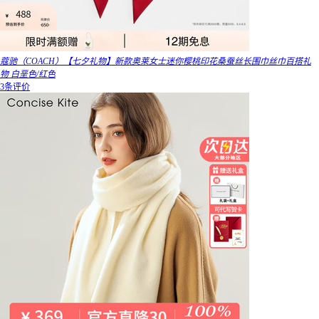
蔻驰（COACH）【七夕礼物】新款奥莱女士迷你樱桃印花桑蚕丝长围巾丝巾百搭礼
物 白垩色/红色
3条评价