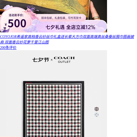
COYOJOR希遥家高档香云纱丝巾礼盒送长辈大方巾双面高端真丝桑蚕丝围巾图画披
肩 双面香云纱花萝千里江山图
200条评价