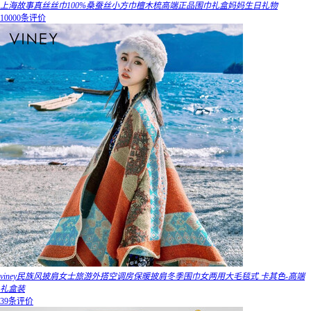
上海故事真丝丝巾100%桑蚕丝小方巾檀木梳高端正品围巾礼盒妈妈生日礼物
10000条评价
viney民族风披肩女士旅游外搭空调房保暖披肩冬季围巾女两用大毛毯式 卡其色-高端
礼盒装
39条评价