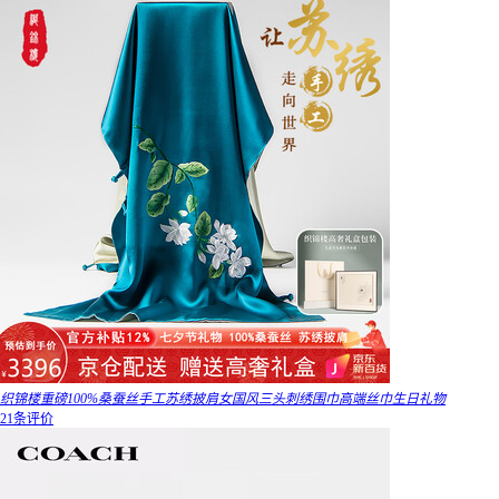
织锦楼重磅100%桑蚕丝手工苏绣披肩女国风三头刺绣围巾高端丝巾生日礼物
21条评价