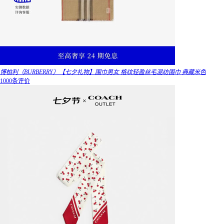
博柏利（BURBERRY）【七夕礼物】围巾男女 格纹轻盈丝毛混纺围巾 典藏米色
1000条评价