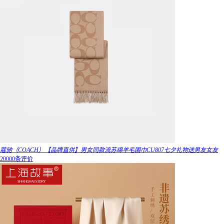
蔻驰（COACH）【品牌直供】男女同款流苏绵羊毛围巾CU807七夕礼物送男友女友
20000条评价