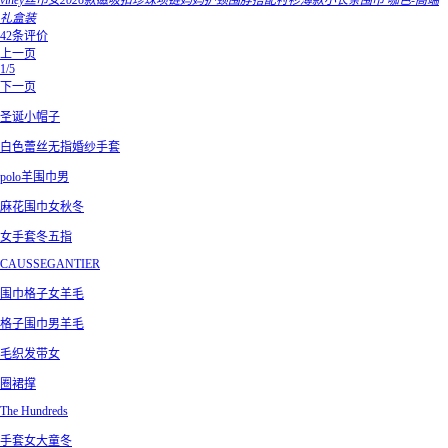
viney丝巾女2026款磁吸扣珍珠项链妈妈护颈围脖搭配衬衫薄款小长条围巾 咖色-高端
礼盒装
42条评价
上一页
1/5
下一页
圣诞小帽子
白色蕾丝无指婚纱手套
polo羊围巾男
麻花围巾女秋冬
女手套冬五指
CAUSSEGANTIER
围巾格子女羊毛
格子围巾男羊毛
毛织发带女
圈裙撑
The Hundreds
手套女大童冬