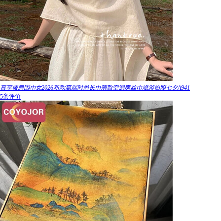
真享披肩围巾女2026新款高端时尚长巾薄款空调房丝巾旅游拍照七夕A941
5条评价