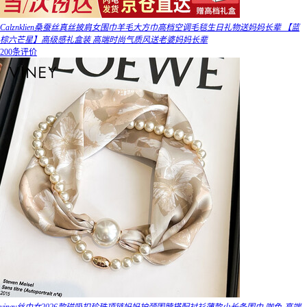
Calznklien桑蚕丝真丝披肩女围巾羊毛大方巾高档空调毛毯生日礼物送妈妈长辈 【蓝
棕六芒星】高级感礼盒装 高端时尚气质风送老婆妈妈长辈
200条评价