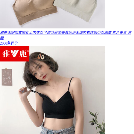
雅鹿无钢圈文胸女士内衣女可调节肩带美背运动无缝内衣性感少女胸罩 素色美背-焦
糖
2000条评价