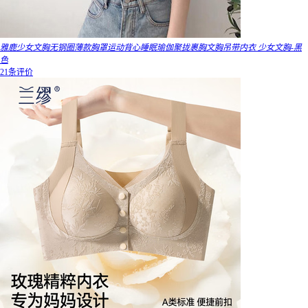
雅鹿少女文胸无钢圈薄款胸罩运动背心睡眠瑜伽聚拢裹胸文胸吊带内衣 少女文胸-黑
色
21条评价