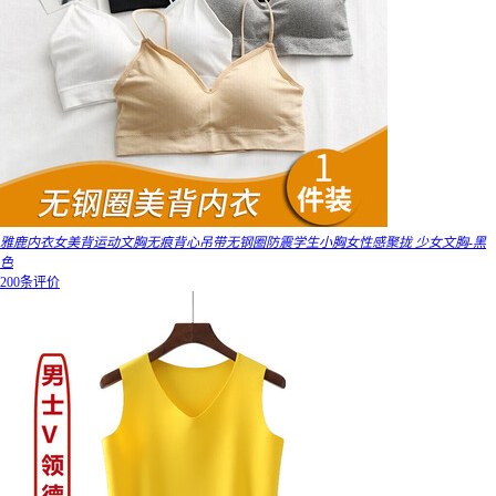
雅鹿内衣女美背运动文胸无痕背心吊带无钢圈防震学生小胸女性感聚拢 少女文胸-黑
色
200条评价