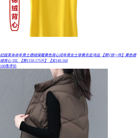
纪娅芙本命年男士德绒保暖黄色背心闰年男女士穿黄衣走鸿运 【男V领一件】黄色德
绒背心 3XL 【男1150-175斤】【女140-160
100条评价