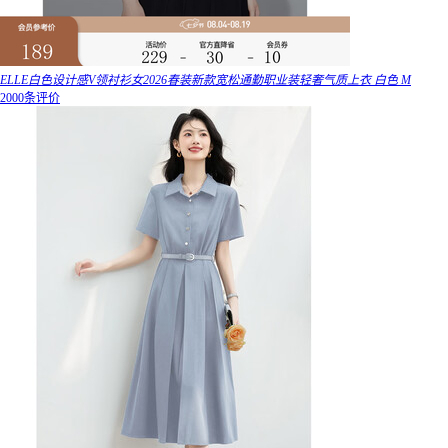
ELLE白色设计感V领衬衫女2026春装新款宽松通勤职业装轻奢气质上衣 白色 M
2000条评价