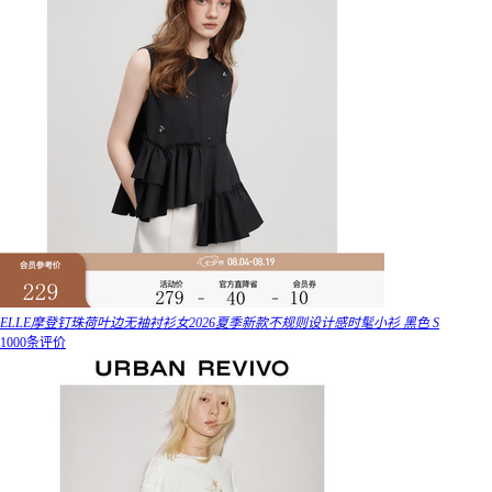
ELLE摩登钉珠荷叶边无袖衬衫女2026夏季新款不规则设计感时髦小衫 黑色 S
1000条评价