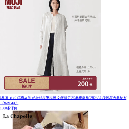
MUJI 女式 汉麻水洗 长袖衬衫连衣裙 女装裙子 26年春季 BC2R2A6S 浅银灰色条纹 M
（160/84A）
1000条评价