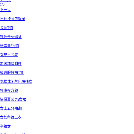
上一页
1/5
下一页
日韩挂脖包臀裙
金苑T恤
裸色叠穿修身
拼雪蕾丝t恤
女夏日套装
加绒加厚圆领
棒球服短袖T恤
宽松休闲灰色短袖女
打底衫方领
情侣夏装男t女裙
女士五分袖t恤
女款条纹上衣
半袖女