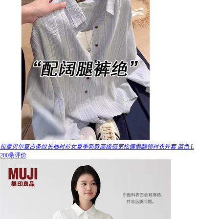
拉夏贝尔复古条纹长袖衬衫女夏季新款高级感宽松慵懒翻领衬衣外套 蓝色 L
200条评价