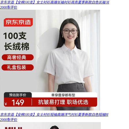
京东京造【全棉100支】女士衬衫高端长袖衬衫商务夏季新款白色长袖 M
2000条评价
京东京造【全棉100支】女士衬衫短袖高端洋气衬衫夏季新款白色短袖M
2000条评价