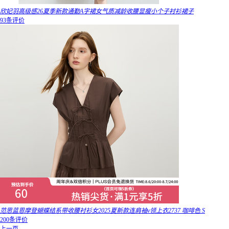
欣妃羽高级感26夏季新款通勤A字裙女气质减龄收腰显瘦小个子衬衫裙子
93条评价
范思蓝恩摩登蝴蝶结系带收腰衬衫女2025夏新款连肩袖v领上衣2737 咖啡色 S
200条评价