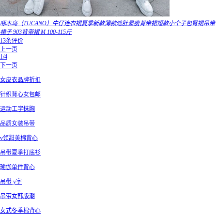
啄木鸟（TUCANO）牛仔连衣裙夏季新款薄款遮肚显瘦背带裙短款小个子包臀裙吊带
裙子 903背带裙 M 100-115斤
13条评价
上一页
1/4
下一页
女皮衣品牌折扣
针织背心女包邮
运动工字抹胸
品质女装吊带
v领甜美棉背心
吊带夏季打底衫
瑜伽单件背心
吊带 y字
吊带女韩版潮
女式冬季棉背心