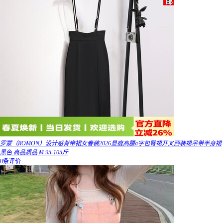
罗蒙（ROMON）设计感背带裙女春装2026显瘦高腰a字包臀裙开叉西装裙吊带半身裙
黑色 高品质品 M 95-105斤
0条评价