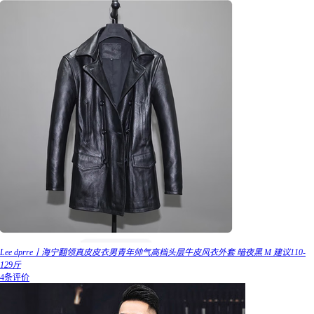
Lee dprre丨海宁翻领真皮皮衣男青年帅气高档头层牛皮风衣外套 暗夜黑 M 建议110-
129斤
4条评价