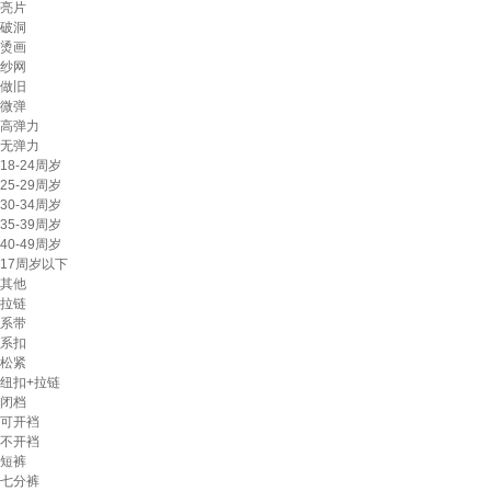
亮片
破洞
烫画
纱网
做旧
微弹
高弹力
无弹力
18-24周岁
25-29周岁
30-34周岁
35-39周岁
40-49周岁
17周岁以下
其他
拉链
系带
系扣
松紧
纽扣+拉链
闭档
可开裆
不开裆
短裤
七分裤