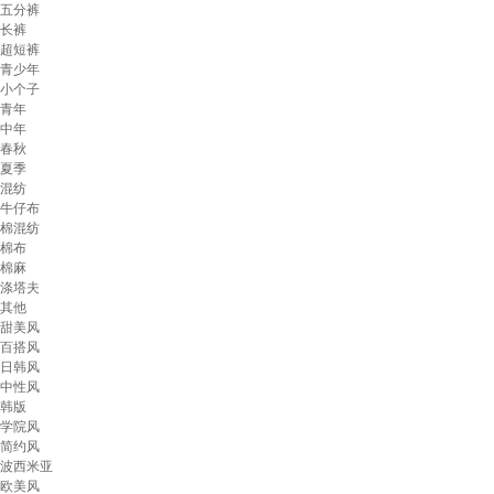
五分裤
长裤
超短裤
青少年
小个子
青年
中年
春秋
夏季
混纺
牛仔布
棉混纺
棉布
棉麻
涤塔夫
其他
甜美风
百搭风
日韩风
中性风
韩版
学院风
简约风
波西米亚
欧美风