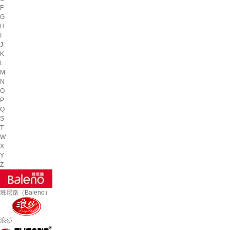
F
G
H
I
J
K
L
M
N
O
P
Q
S
T
W
X
Y
Z
班尼路（Baleno）
浪莎