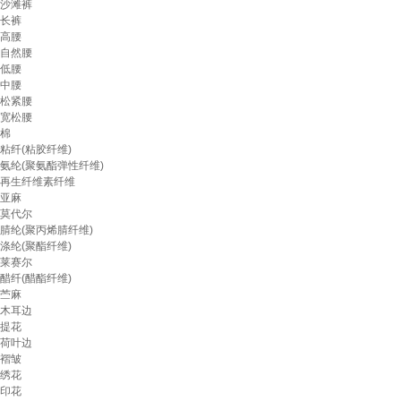
沙滩裤
长裤
高腰
自然腰
低腰
中腰
松紧腰
宽松腰
棉
粘纤(粘胶纤维)
氨纶(聚氨酯弹性纤维)
再生纤维素纤维
亚麻
莫代尔
腈纶(聚丙烯腈纤维)
涤纶(聚酯纤维)
莱赛尔
醋纤(醋酯纤维)
苎麻
木耳边
提花
荷叶边
褶皱
绣花
印花