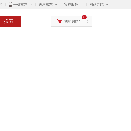
◇
◇
◇
◇
购
手机京东
关注京东
客户服务
网站导航
0
搜索
我的购物车
>