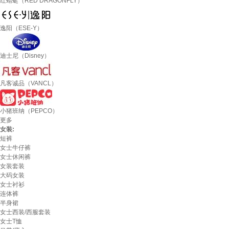
红蜻蜓（RED DRAGONFLY）
逸阳（ESE-Y）
迪士尼（Disney）
凡客诚品（VANCL）
小猪班纳（PEPCO）
更多
女装:
短裤
女士牛仔裤
女士休闲裤
女装套装
大码女装
女士衬衫
连体裤
半身裙
女士西装/西服套装
女士T恤