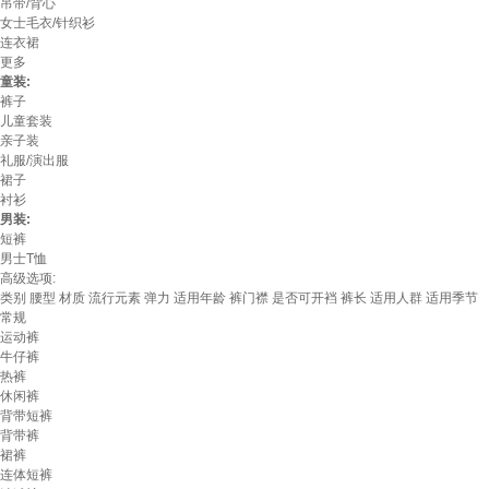
吊带/背心
女士毛衣/针织衫
连衣裙
更多
童装:
裤子
儿童套装
亲子装
礼服/演出服
裙子
衬衫
男装:
短裤
男士T恤
高级选项:
类别
腰型
材质
流行元素
弹力
适用年龄
裤门襟
是否可开裆
裤长
适用人群
适用季节
常规
运动裤
牛仔裤
热裤
休闲裤
背带短裤
背带裤
裙裤
连体短裤