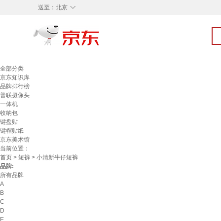
◇
送至：
北京
全部分类
京东知识库
品牌排行榜
普联摄像头
一体机
收纳包
键盘贴
键帽贴纸
京东美术馆
当前位置：
首页
>
短裤
> 小清新牛仔短裤
品牌:
所有品牌
A
B
C
D
E