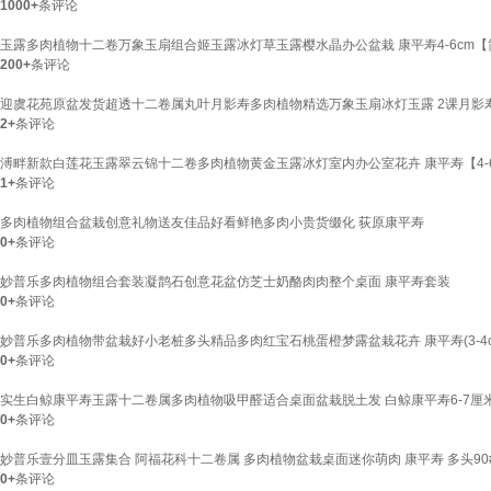
1000+
条评论
玉露多肉植物十二卷万象玉扇组合姬玉露冰灯草玉露樱水晶办公盆栽 康平寿4-6cm
200+
条评论
迎虞花苑原盆发货超透十二卷属丸叶月影寿多肉植物精选万象玉扇冰灯玉露 2课月影寿
2+
条评论
溥畔新款白莲花玉露翠云锦十二卷多肉植物黄金玉露冰灯室内办公室花卉 康平寿【4-
1+
条评论
多肉植物组合盆栽创意礼物送友佳品好看鲜艳多肉小贵货缀化 荻原康平寿
0+
条评论
妙普乐多肉植物组合套装凝鹊石创意花盆仿芝士奶酪肉肉整个桌面 康平寿套装
0+
条评论
妙普乐多肉植物带盆栽好小老桩多头精品多肉红宝石桃蛋橙梦露盆栽花卉 康平寿(3-4
0+
条评论
实生白鲸康平寿玉露十二卷属多肉植物吸甲醛适合桌面盆栽脱土发 白鲸康平寿6-7厘
0+
条评论
妙普乐壹分皿玉露集合 阿福花科十二卷属 多肉植物盆栽桌面迷你萌肉 康平寿 多头90
0+
条评论