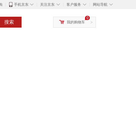
◇
◇
◇
◇
购
手机京东
关注京东
客户服务
网站导航
0
搜索
我的购物车
>