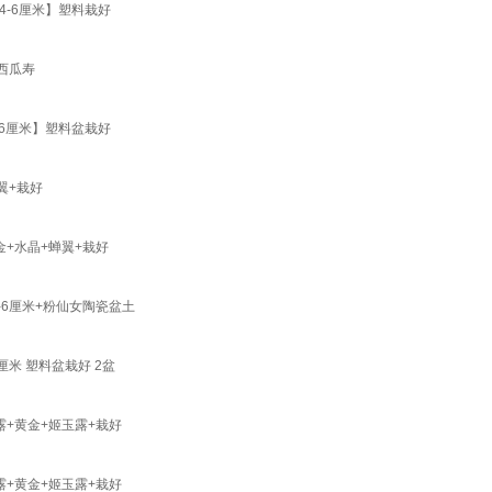
-6厘米】塑料栽好
 西瓜寿
6厘米】塑料盆栽好
翼+栽好
+水晶+蝉翼+栽好
6厘米+粉仙女陶瓷盆土
米 塑料盆栽好 2盆
+黄金+姬玉露+栽好
+黄金+姬玉露+栽好