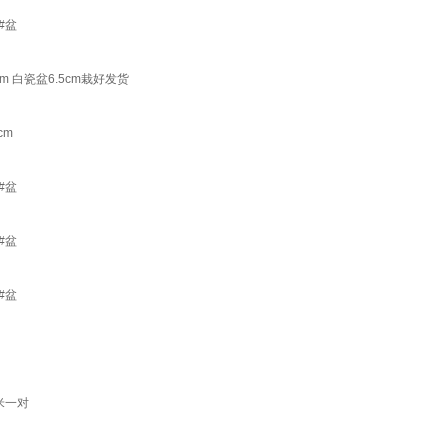
#盆
 白瓷盆6.5cm栽好发货
cm
#盆
#盆
#盆
米一对