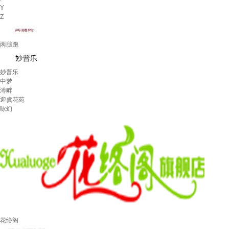
Y
Z
两腿跑
妙普乐
中梦
溥畔
迎虞花苑
咏幻
花络阁