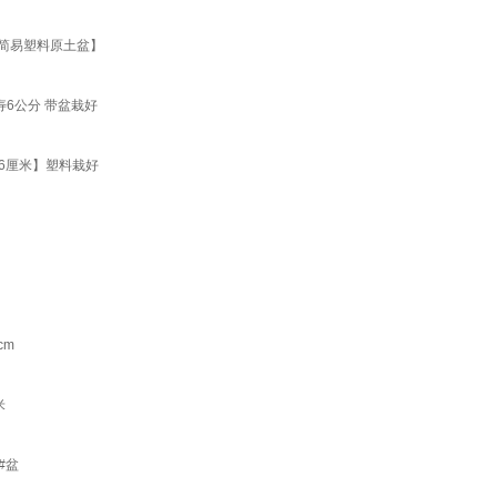
【简易塑料原土盆】
6公分 带盆栽好
6厘米】塑料栽好
cm
米
#盆