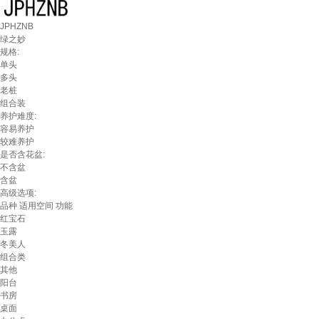
JPHZNB
绿之妙
规格:
单头
多头
老桩
组合装
养护难度:
容易养护
较难养护
是否含花盆:
不含盆
含盆
高级选项:
品种
适用空间
功能
红宝石
玉露
冬美人
组合类
其他
阳台
书房
桌面