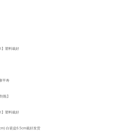
米】塑料栽好
 康平寿
剂瓶】
米】塑料栽好
) 白瓷盆6.5cm栽好发货