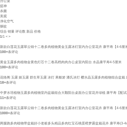
办公桌
提神
杀菌
美观
净化空气
驱蚊
综合
销量
评论数
新品
价格
1
/
1
<
>
新款白莲花玉露翠云锦十二卷多肉植物黄金玉露冰灯室内办公室花卉 康平寿【4-6厘
100+
条评论
黄金玉露多肉植物金黄色灯芯十二卷高档肉肉办公桌室内阳台 水晶康平寿4-5厘米
100+
条评论
花络阁 玉露 姬玉露 群生草玉露 冰灯 果般箬 潘氏冰灯 樱水晶玉露多肉植物组合盆栽
18+
条评论
中梦水培植物玉露多肉植物室内盆栽组合大颗阳台桌面办公室花卉绿植 康平寿【配试
11+
条评论
新款白莲花玉露翠云锦十二卷多肉植物黄金玉露冰灯室内办公室花卉 康平寿【4-6厘
1000+
条评论
两腿跑多肉植物带盆栽好小老桩多头精品多肉红宝石桃蛋橙梦露盆栽花卉 康平寿(3-4cm