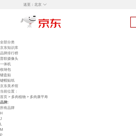
◇
送至：
北京
全部分类
京东知识库
品牌排行榜
普联摄像头
一体机
收纳包
键盘贴
键帽贴纸
京东美术馆
当前位置：
首页
>
多肉植物
> 多肉康平寿
品牌:
所有品牌
H
J
L
M
P