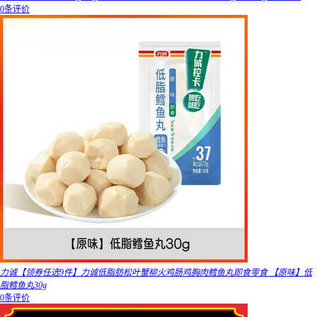
0条评价
力诚【领券任选9件】力诚低脂肪松叶蟹柳火鸡肠鸡胸肉鳕鱼丸即食零食 【原味】低
脂鳕鱼丸30g
0条评价