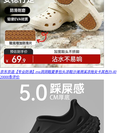
京东京造【专业防滑】eva洞洞鞋夏季包头凉鞋沙滩溯溪凉拖女卡其色39-40
20000条评价