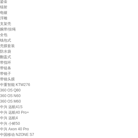
鎏金
镭射
电镀
浮雕
支架壳
腕带/挂绳
全包
钱包式
壳膜套装
防水袋
翻盖式
带指环
带链条
带镜子
带镜头膜
中重智能 KTW276
360 OS Q80
360 OS N60
360 OS M60
中兴 远航41S
中兴 远航40 Pro+
中兴 远航4
中兴 小鲜50
中兴 Axon 40 Pro
中国移动 NZONE S7