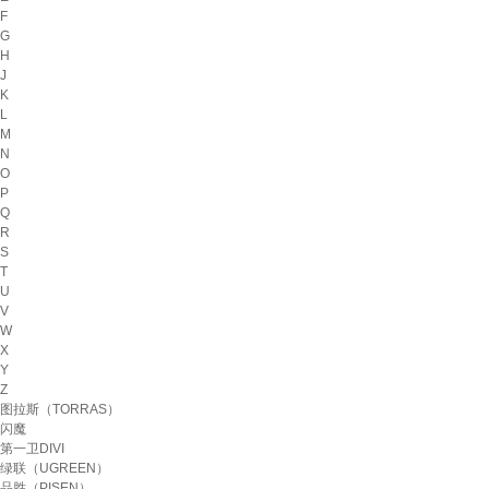
F
G
H
J
K
L
M
N
O
P
Q
R
S
T
U
V
W
X
Y
Z
图拉斯（TORRAS）
闪魔
第一卫DIVI
绿联（UGREEN）
品胜（PISEN）