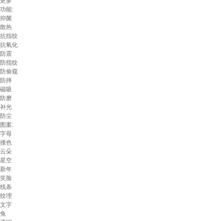
更多
功能:
抑菌
散热
抗指纹
抗氧化
防震
防指纹
防偷窥
防摔
磁吸
防磨
补光
防尘
图案:
字母
撞色
云朵
星空
新年
笑脸
线条
纹理
文字
兔