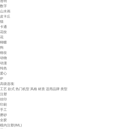
透明
数字
山水画
皮卡丘
猫
卡通
花纹
花
蝴蝶
狗
格纹
动物
动漫
纯色
爱心
IP
高级选项:
工艺
款式
热门机型
风格
材质
适用品牌
类型
注塑
丝印
印刷
手工
磨砂
全胶
模内注塑(IML)