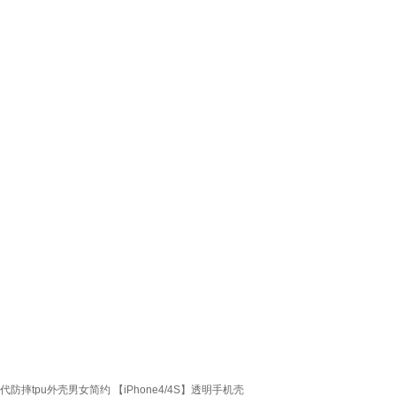
e1代防摔tpu外壳男女简约 【iPhone4/4S】透明手机壳