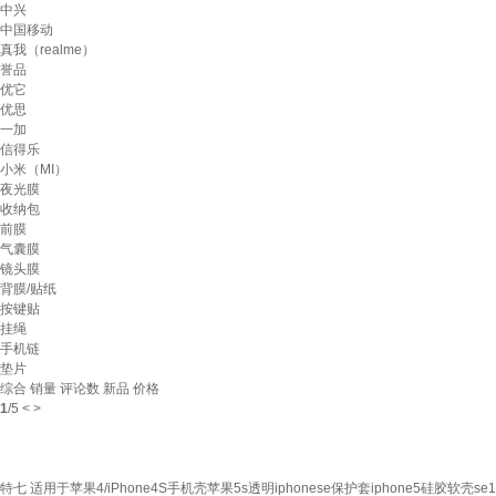
中兴
中国移动
真我（realme）
誉品
优它
优思
一加
信得乐
小米（MI）
夜光膜
收纳包
前膜
气囊膜
镜头膜
背膜/贴纸
按键贴
挂绳
手机链
垫片
综合
销量
评论数
新品
价格
1
/
5
<
>
特七 适用于苹果4/iPhone4S手机壳苹果5s透明iphonese保护套iphone5硅胶软壳s