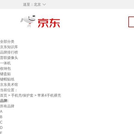
◇
送至：
北京
全部分类
京东知识库
品牌排行榜
普联摄像头
一体机
收纳包
键盘贴
键帽贴纸
京东美术馆
当前位置：
首页
>
手机壳/保护套
> 苹果4手机裸壳
品牌:
所有品牌
A
B
C
D
E