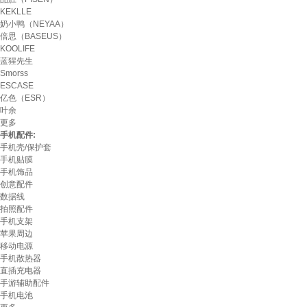
KEKLLE
奶小鸭（NEYAA）
倍思（BASEUS）
KOOLIFE
蓝猩先生
Smorss
ESCASE
亿色（ESR）
叶余
更多
手机配件:
手机壳/保护套
手机贴膜
手机饰品
创意配件
数据线
拍照配件
手机支架
苹果周边
移动电源
手机散热器
直插充电器
手游辅助配件
手机电池