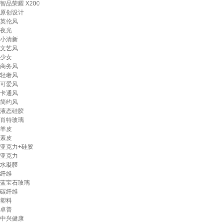
智品荣耀 X200
原创设计
英伦风
夜光
小清新
文艺风
少女
商务风
轻奢风
可爱风
卡通风
简约风
液态硅胶
肖特玻璃
羊皮
素皮
亚克力+硅胶
亚克力
水凝膜
纤维
蓝宝石玻璃
碳纤维
塑料
卓普
中兴健康