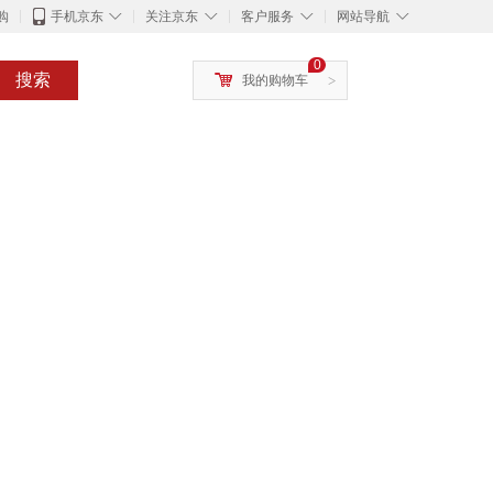
◇
◇
◇
◇
购
手机京东
关注京东
客户服务
网站导航
0
搜索
我的购物车
>