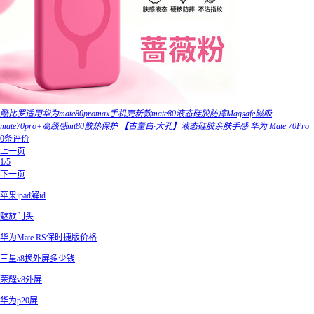
酷比罗适用华为mate80promax手机壳新款mate80液态硅胶防摔Magsafe磁吸
mate70pro+高级感mt80散热保护 【古董白·大孔】液态硅胶亲肤手感 华为 Mate 70Pro
0条评价
上一页
1/5
下一页
苹果ipad解id
魅族门头
华为Mate RS保时捷版价格
三星a8换外屏多少钱
荣耀v8外屏
华为p20屏