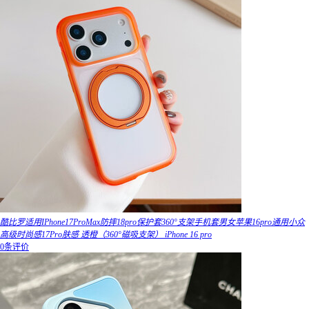
酷比罗适用IPhone17ProMax防摔18pro保护套360°支架手机套男女苹果16pro通用小众
高级时尚感17Pro肤感 透橙（360°磁吸支架） iPhone 16 pro
0条评价