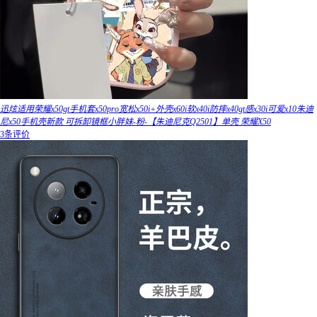
迅炫适用荣耀x50gt手机套x50pro宽松x50i+外壳x60i软x40i防摔x40gt感x30i可爱x10朱迪
尼x50手机壳新款 可拆卸镜框小胖妹-粉-【朱迪尼克Q2501】单壳 荣耀X50
3条评价