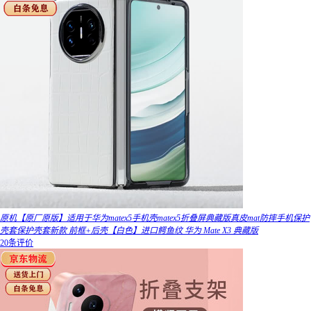
原机【原厂原版】适用于华为matex5手机壳matex5折叠屏典藏版真皮mat防摔手机保护
壳套保护壳套新款 前框+后壳【白色】进口鳄鱼纹 华为 Mate X3 典藏版
20条评价