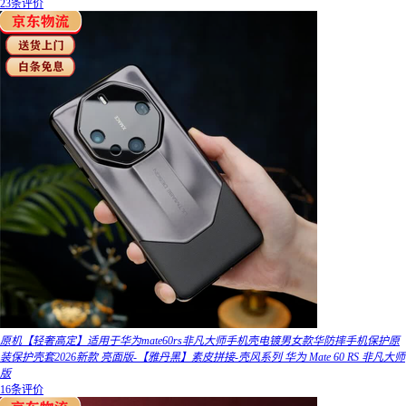
23条评价
原机【轻奢高定】适用于华为mate60rs非凡大师手机壳电镀男女款华防摔手机保护原
装保护壳套2026新款 亮面版-【雅丹黑】素皮拼接-壳风系列 华为 Mate 60 RS 非凡大师
版
16条评价