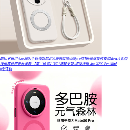
酷比罗适用vivox300s手机壳新款x300液态硅胶x200pro防摔360度旋转支架ultra大孔带
挂绳高级感亲肤柔软 【莫兰迪紫】360°旋转支架-搭配挂绳 vivo X200 Pro Mini
0条评价