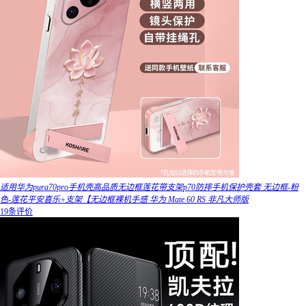
适用华为pura70pro手机壳高品质无边框莲花带支架p70防摔手机保护壳套 无边框-粉
色-莲花平安喜乐+支架【无边框裸机手感 华为 Mate 60 RS 非凡大师版
19条评价