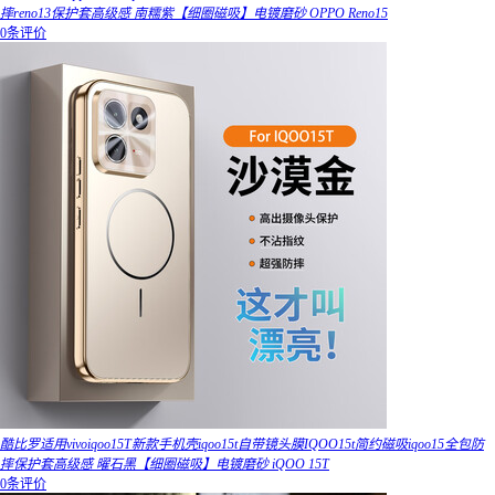
摔reno13保护套高级感 南糯紫【细圈磁吸】电镀磨砂 OPPO Reno15
0条评价
酷比罗适用vivoiqoo15T新款手机壳iqoo15t自带镜头膜IQOO15t简约磁吸iqoo15全包防
摔保护套高级感 曜石黑【细圈磁吸】电镀磨砂 iQOO 15T
0条评价