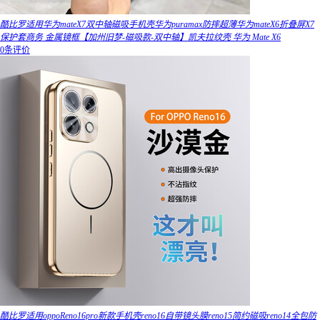
酷比罗适用华为mateX7双中轴磁吸手机壳华为puramax防摔超薄华为mateX6折叠屏X7
保护套商务 金属镜框【加州旧梦-磁吸款-双中轴】凯夫拉纹壳 华为 Mate X6
0条评价
酷比罗适用oppoReno16pro新款手机壳reno16自带镜头膜reno15简约磁吸reno14全包防