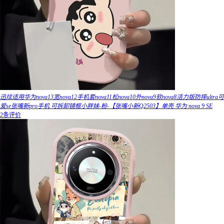
迅炫适用华为nova13宽nova12手机套nova11松nova10外nova9软nova8活力版防摔ultra可
爱se张嘴新pro手机 可拆卸镜框小胖妹-粉-【张嘴小新Q2503】单壳 华为 nova 9 SE
2条评价