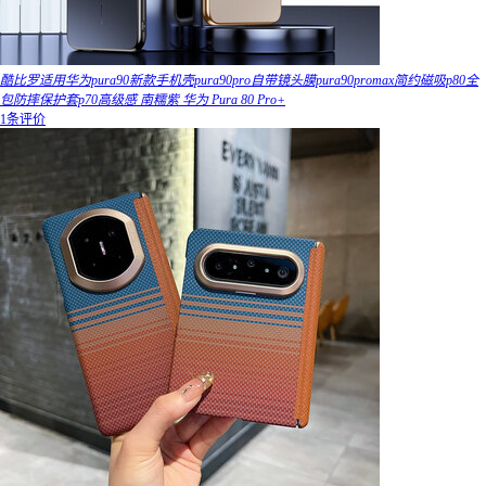
酷比罗适用华为pura90新款手机壳pura90pro自带镜头膜pura90promax简约磁吸p80全
包防摔保护套p70高级感 南糯紫 华为 Pura 80 Pro+
1条评价