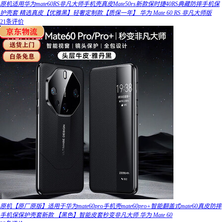
原机适用华为mate60RS非凡大师手机壳真皮Mate50rs新款保时捷40RS典藏防摔手机保
护壳套 精选真皮【优雅黑】轻奢定制款【质保一年】 华为 Mate 60 RS 非凡大师版
21条评价
原机【原厂原版】适用于华为mate60pro手机壳mate60pro+智能翻盖式mate60真皮防摔
手机保保护壳套新款 【黑色】智能皮套秒变非凡大师 华为 Mate 60