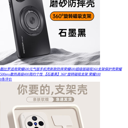
酷比罗适用荣耀600元气版手机壳新款防摔荣耀600超级版磁吸360支架保护壳荣耀
500pro散热高级400简约个性 【石墨黑】360°旋转磁吸支架 荣耀100
0条评价