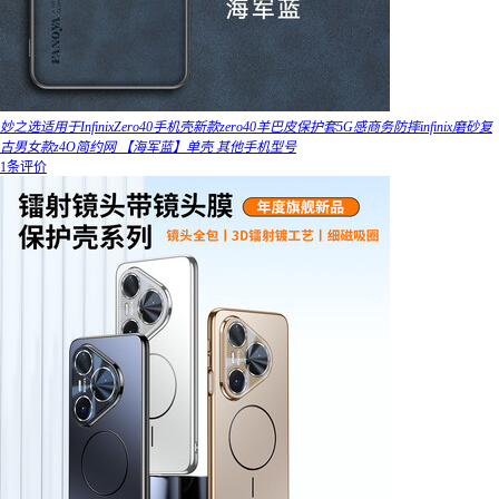
妙之选适用于InfinixZero40手机壳新款zero40羊巴皮保护套5G感商务防摔infinix磨砂复
古男女款z4O简约网 【海军蓝】单壳 其他手机型号
1条评价