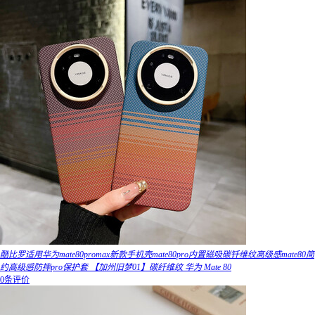
酷比罗适用华为mate80promax新款手机壳mate80pro内置磁吸碳钎维纹高级感mate80简
约高级感防摔pro保护套 【加州旧梦01】碳纤维纹 华为 Mate 80
0条评价