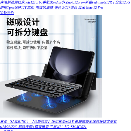
库洛熊适用红米note12Turbo手机壳redmi小米noto12pro+新款redminote12R十全包125G
防摔Tpro保护12T套5G 电镀奶油纹-银色-ZC27键盘 红米 Note 12 Pro
32条评价
三星（SAMSUNG）【品质原装】适用三星w25折叠屏磁吸无线蓝牙键盘皮套
w24/23/22/2 磁吸皮套+蓝牙键盘 三星W21_5G_SM-W2021