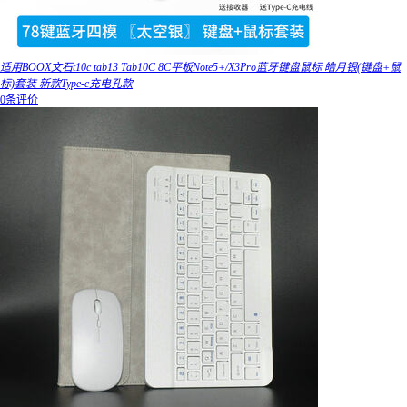
适用BOOX文石t10c tab13 Tab10C 8C平板Note5+/X3Pro蓝牙键盘鼠标 皓月银(键盘+鼠
标)套装 新款Type-c充电孔款
0条评价