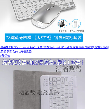
适用BOOX文石t10ctab13Tab10C8C平板Note5+/X3Pro蓝牙键盘鼠标 皓月银(键盘+鼠标)
套装 新款Type-c充电孔款
0条评价