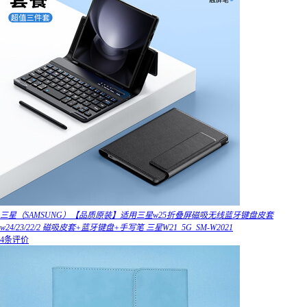
三星（SAMSUNG）【品质原装】适用三星w25折叠屏磁吸无线蓝牙键盘皮套
w24/23/22/2 磁吸皮套+蓝牙键盘+手写笔 三星W21_5G_SM-W2021
4条评价