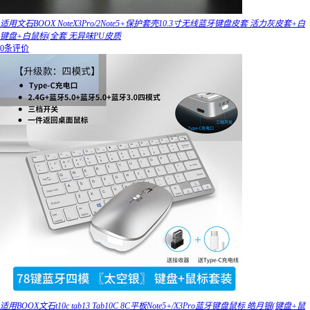
适用文石BOOX NoteX3Pro/2Note5+保护套壳10.3寸无线蓝牙键盘皮套 活力灰皮套+白
键盘+白鼠标(全套 无异味PU皮质
0条评价
适用BOOX文石t10c tab13 Tab10C 8C平板Note5+/X3Pro蓝牙键盘鼠标 皓月银(键盘+鼠