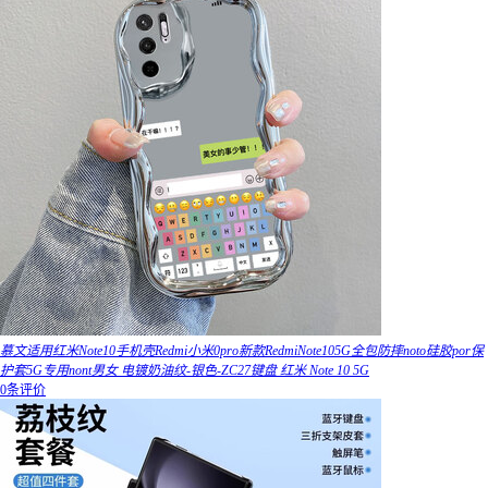
慕文适用红米Note10手机壳Redmi小米0pro新款RedmiNote105G全包防摔noto硅胶por保
护套5G专用nont男女 电镀奶油纹-银色-ZC27键盘 红米 Note 10 5G
0条评价