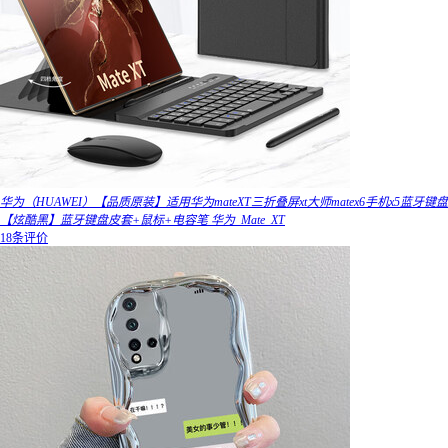
华为（HUAWEI）【品质原装】适用华为mateXT三折叠屏xt大师matex6手机x5蓝牙键盘
【炫酷黑】蓝牙键盘皮套+鼠标+电容笔 华为_Mate_XT
18条评价