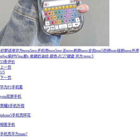
初黎适用华为nova5pro手机壳nove5por五novo新款navo全包noa5防摔note硅胶nava外壳
n0va保护N5na套n 电镀奶油纹-银色-ZC27键盘 华为 nova 5
53条评价
上一页
1/5
下一页
华为P1手机套
yota双屏手机
荣耀8手机外观
iphone5手机壳碎花
相客手机
手机壳华为mate7