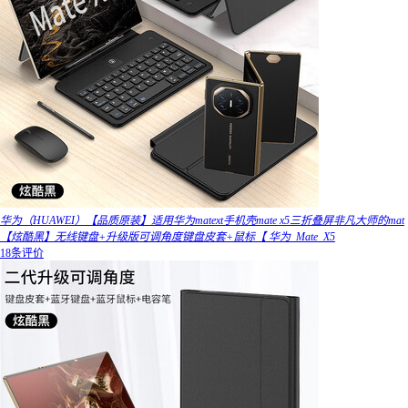
华为（HUAWEI）【品质原装】适用华为matext手机壳mate x5三折叠屏非凡大师的mat
【炫酷黑】无线键盘+升级版可调角度键盘皮套+鼠标【 华为_Mate_X5
18条评价