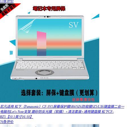
13条评价
尼凡适用 松下（Panasonic）CF-SV1屏幕保护膜SR4/SZ6防窥膜SZ5/LX6键盘膜二合一
电脑包Let's Note支架 磨砂防反光膜（软膜）+清洁套装+通用键盘膜 松下CF-
RZ5【10.1英寸16:10】
76条评价