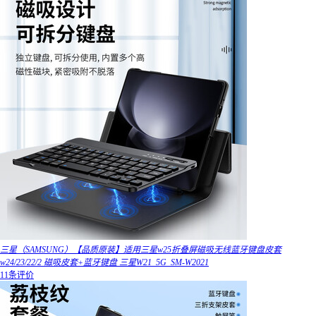
三星（SAMSUNG）【品质原装】适用三星w25折叠屏磁吸无线蓝牙键盘皮套
w24/23/22/2 磁吸皮套+蓝牙键盘 三星W21_5G_SM-W2021
11条评价