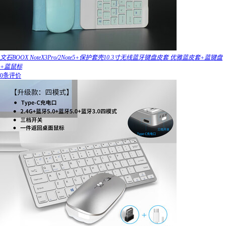
文石BOOX NoteX3Pro/2Note5+保护套壳10.3寸无线蓝牙键盘皮套 优雅蓝皮套+蓝键盘
+蓝鼠标
0条评价