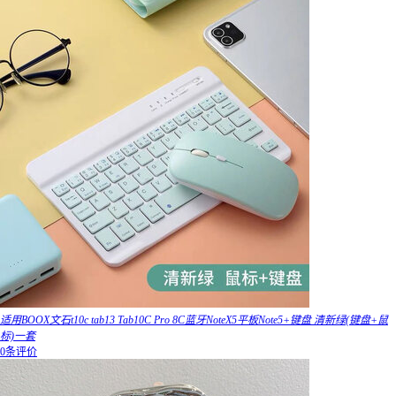
适用BOOX文石t10c tab13 Tab10C Pro 8C蓝牙NoteX5平板Note5+键盘 清新绿(键盘+鼠
标)一套
0条评价