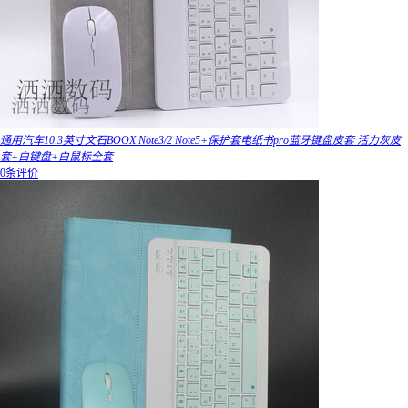
通用汽车10.3英寸文石BOOX Note3/2 Note5+保护套电纸书pro蓝牙键盘皮套 活力灰皮
套+白键盘+白鼠标全套
0条评价