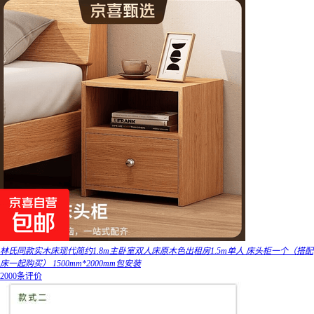
林氏同款实木床现代简约1.8m主卧室双人床原木色出租房1.5m单人 床头柜一个（搭配
床一起购买） 1500mm*2000mm包安装
2000条评价