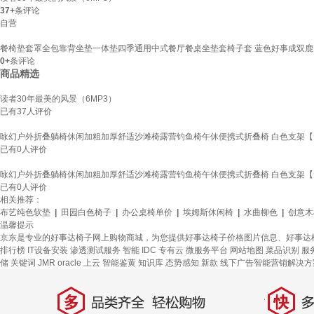
37+
条评论
自营
餐椅垫套罩全包靠背坐垫一体垫四季通用中式餐厅餐桌坐垫套椅子套 蓝色好事成双鹿 中
0+
条评论
商品精选
读者30年最美的风景（6MP3）
已有
37
人评价
咏幻户外折叠躺椅休闲加粗加厚舒适沙滩椅露营钓鱼椅午休便携式折叠椅 白色支架【免
已有
0
人评价
咏幻户外折叠躺椅休闲加粗加厚舒适沙滩椅露营钓鱼椅午休便携式折叠椅 白色支架【免
已有
0
人评价
相关推荐：
布艺纯色软垫
|
田园白色椅子
|
办公桌椅单价
|
埃姆斯休闲椅
|
水曲柳色
|
创意木
温馨提示
京东是专业的好事达椅子网上购物商城，为您提供好事达椅子价格图片信息、好事达椅
排行榜
IT设备安装
渗透测试服务
智能 IDC 专有云
微服务平台
网站地图
菜品识别
服
储
关键词
JMR
oracle 上云
智能鉴黄
知识库
态势感知
新款
线下广告智能营销解决方
多
快
品类齐全，轻松购物
多仓