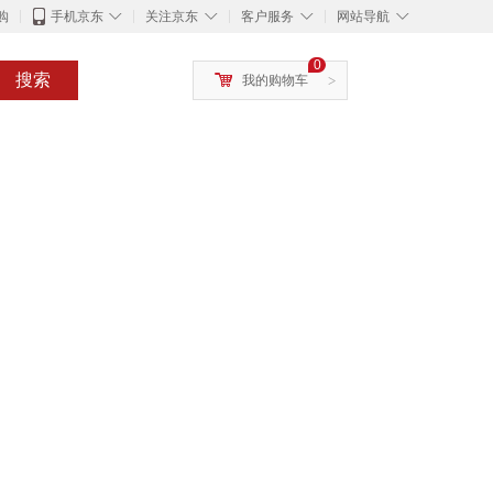
◇
◇
◇
◇
购
手机京东
关注京东
客户服务
网站导航
0
搜索
我的购物车
>