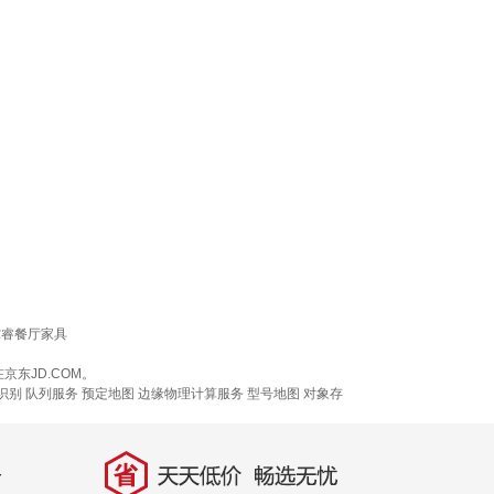
霏睿餐厅家具
东JD.COM。
识别
队列服务
预定地图
边缘物理计算服务
型号地图
对象存
省
天天低价，畅选无忧