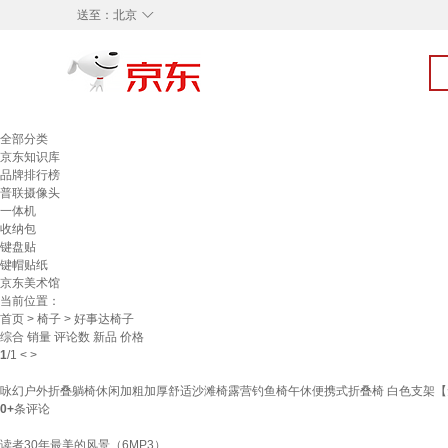
◇
送至：
北京
全部分类
京东知识库
品牌排行榜
普联摄像头
一体机
收纳包
键盘贴
键帽贴纸
京东美术馆
当前位置：
首页
>
椅子
> 好事达椅子
综合
销量
评论数
新品
价格
1
/
1
<
>
咏幻户外折叠躺椅休闲加粗加厚舒适沙滩椅露营钓鱼椅午休便携式折叠椅 白色支架【免
0+
条评论
读者30年最美的风景（6MP3）