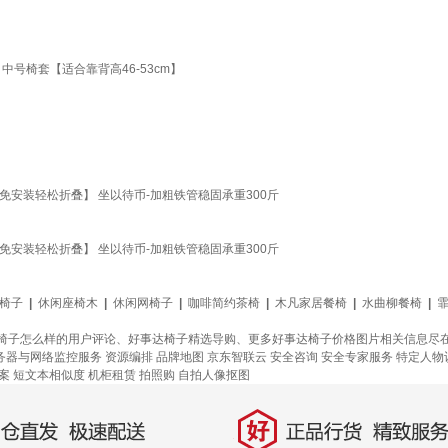
号椅套【适合靠背高46-53cm】
安装轻松折叠】 坐以待币-加粗铁管稳固承重300斤
安装轻松折叠】 坐以待币-加粗铁管稳固承重300斤
椅子
|
休闲座椅木
|
休闲网椅子
|
咖啡简约茶椅
|
木凡家居餐椅
|
水曲柳餐椅
|
子怎么样的用户评论、好事达椅子精选导购、更多好事达椅子价格图片相关信息尽在京
务器与网络监控服务
资源编排
品牌地图
京东智联云
安全咨询 安全专家服务
特定人物
案
短文本相似度
机柜租赁
拍照购
自拍人像抠图
好
直发，极速配送
正品行货，精致服务