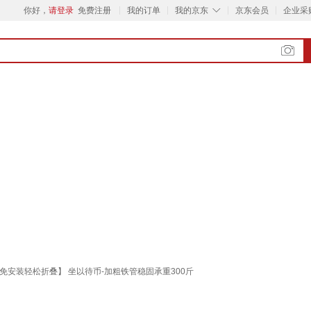
◇
你好，
请登录
免费注册
我的订单
我的京东
京东会员
企业采
安装轻松折叠】 坐以待币-加粗铁管稳固承重300斤