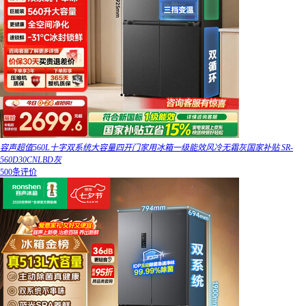
容声超值560L十字双系统大容量四开门家用冰箱一级能效风冷无霜灰国家补贴 SR-
560D30CNLBD灰
500条评价