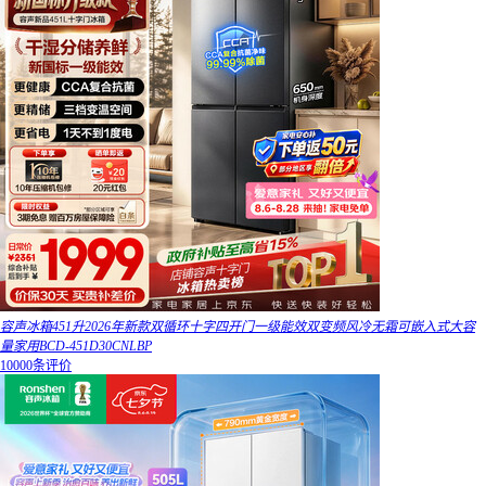
容声冰箱451升2026年新款双循环十字四开门一级能效双变频风冷无霜可嵌入式大容
量家用BCD-451D30CNLBP
10000条评价