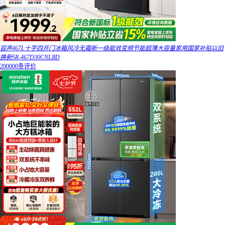
容声467L十字四开门冰箱风冷无霜新一级能效变频节能超薄大容量家用国家补贴以旧
换新SR-467D30CNLBD
200000条评价