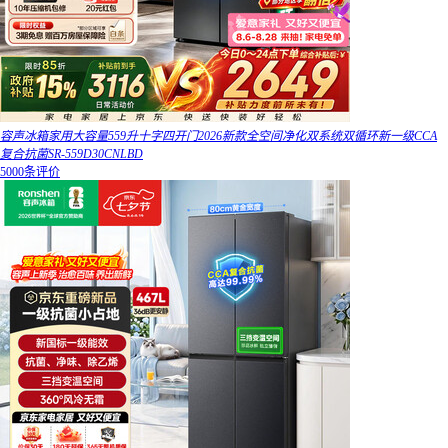
容声冰箱家用大容量559升十字四开门2026新款全空间净化双系统双循环新一级CCA
复合抗菌SR-559D30CNLBD
5000条评价