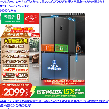
容声战神572L十字四门冰箱大容量小占地双净双系统嵌入无霜新一级能效国家补贴
BCD-572N40CQLAD灰
10000条评价
容声520L十字门冰箱大容量超薄一级能效风冷无霜双变频净味四开门家用以旧换新国
家补贴BCD-520WD12FP