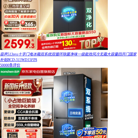
容声513pro十字门电冰箱双系统双循环除菌净味一级能效风冷无霜大容量四开门国家
补贴BCD-513WD15FPA
50000条评价