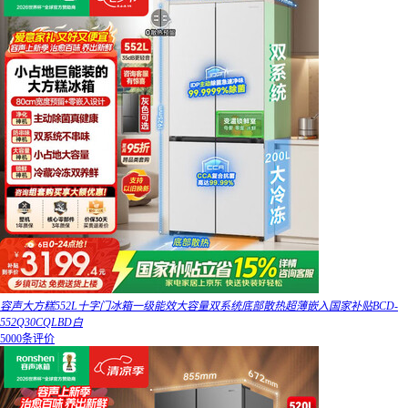
容声大方糕552L十字门冰箱一级能效大容量双系统底部散热超薄嵌入国家补贴BCD-
552Q30CQLBD白
5000条评价