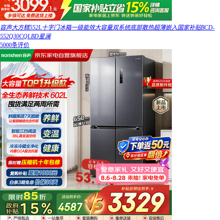
容声大方糕552L十字门冰箱一级能效大容量双系统底部散热超薄嵌入国家补贴BCD-
552Q30CQLBD星澜
5000条评价