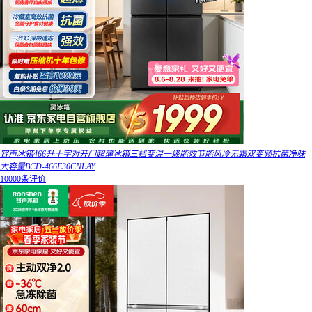
容声冰箱466升十字对开门超薄冰箱三档变温一级能效节能风冷无霜双变频抗菌净味
大容量BCD-466E30CNLAY
10000条评价