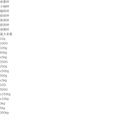
体重秤
小铜秤
咖啡秤
烘焙秤
商用秤
厨房秤
便携秤
最大承重:
10g
100G
100g
60kg
≤5kg
250G
250g
≤500g
500g
≤3kg
10G
500G
≤150kg
≤10kg
3kg
5kg
300kg