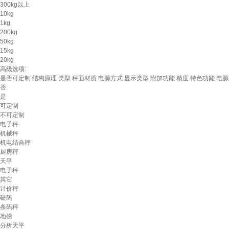
300kg以上
10kg
1kg
200kg
50kg
15kg
20kg
高级选项:
是否可定制
结构原理
类型
秤面材质
电源方式
显示类型
附加功能
精度
特色功能
电源
否
是
可定制
不可定制
电子秤
机械秤
机电结合秤
厨房秤
天平
电子秤
其它
计价秤
砝码
条码秤
地磅
分析天平