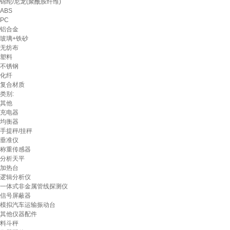
锦纶/尼龙(聚酰胺纤维)
ABS
PC
铝合金
玻璃+铁砂
无纺布
塑料
不锈钢
化纤
复合材质
类别:
其他
充电器
均衡器
手提秤/挂秤
垂准仪
称重传感器
分析天平
加热台
逻辑分析仪
一体式非金属管线探测仪
信号屏蔽器
模拟汽车运输振动台
其他仪器配件
料斗秤