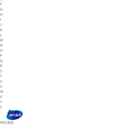
F
G
H
I
J
K
L
M
N
O
P
Q
R
S
T
U
V
W
X
Y
Z
海氏海诺