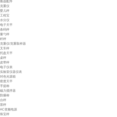
衡器配件
克重仪
婴儿秤
工程宝
水分仪
电子天平
条码秤
量勺秤
杆秤
克重仪/克重取样器
叉车秤
托盘天平
桌秤
皮带秤
电子仪表
实验室仪器仪表
对色光源箱
密度天平
手提称
磁力搅拌器
防爆称
台秤
茶秤
AC变频电源
珠宝秤