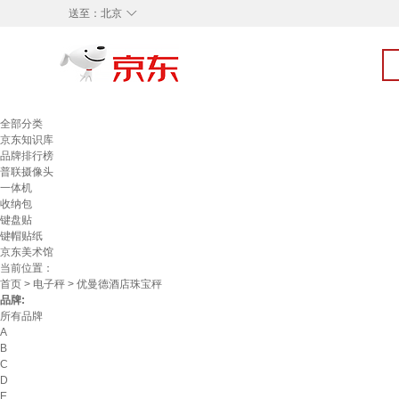
◇
送至：
北京
全部分类
京东知识库
品牌排行榜
普联摄像头
一体机
收纳包
键盘贴
键帽贴纸
京东美术馆
当前位置：
首页
>
电子秤
> 优曼德酒店珠宝秤
品牌:
所有品牌
A
B
C
D
E