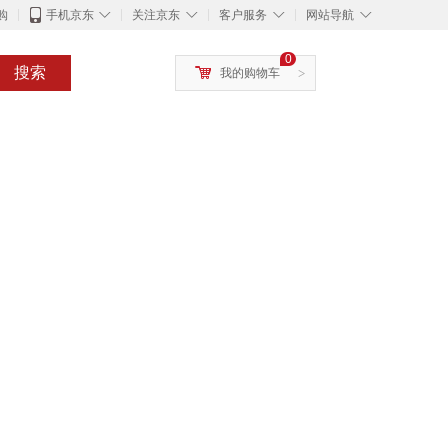
◇
◇
◇
◇
购
手机京东
关注京东
客户服务
网站导航
0
搜索
我的购物车
>