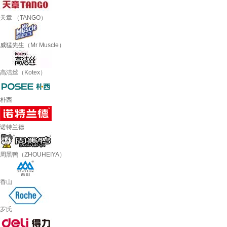
天章 （TANGO）
威猛先生（Mr Muscle）
高洁丝（Kotex）
朴西
诺特兰德
周黑鸭（ZHOUHEIYA）
香山
罗氏