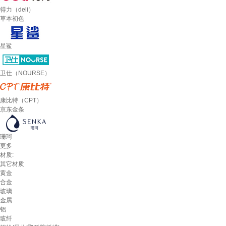
得力（deli）
草本初色
星鲨
卫仕（NOURSE）
康比特（CPT）
京东金条
珊珂
更多
材质:
其它材质
黄金
合金
玻璃
金属
铝
玻纤