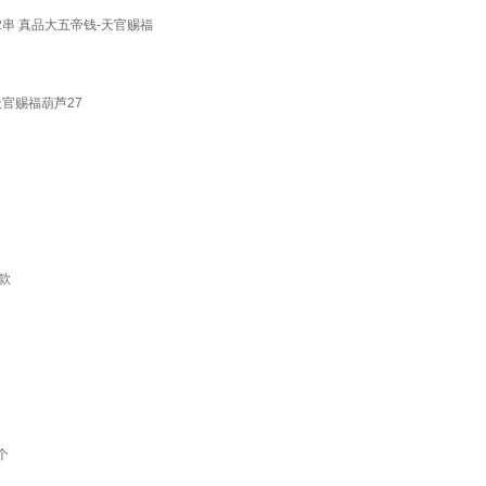
串 真品大五帝钱-天官赐福
官赐福葫芦27
款
个