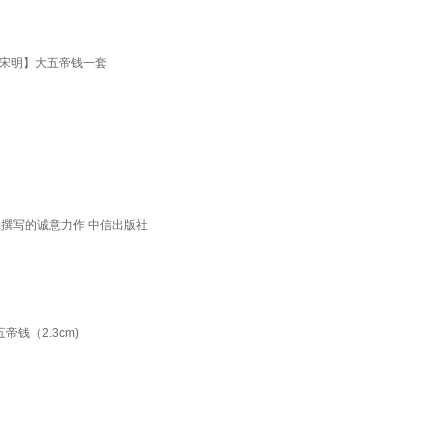
唐宋明】大五帝钱一套
众撰写的诚意力作 中信出版社
钱（2.3cm)