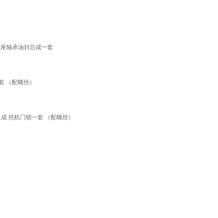
承座轴承油封总成一套
套 （配螺丝）
总成 挖机门锁一套 （配螺丝）