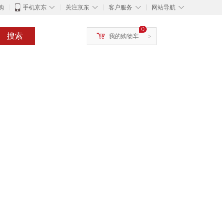
◇
◇
◇
◇
购
手机京东
关注京东
客户服务
网站导航
0
搜索
我的购物车
>