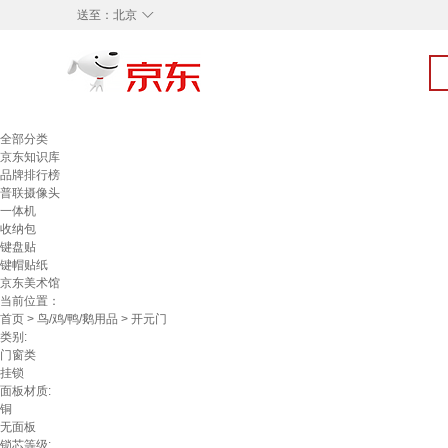
◇
送至：
北京
全部分类
京东知识库
品牌排行榜
普联摄像头
一体机
收纳包
键盘贴
键帽贴纸
京东美术馆
当前位置：
首页
>
鸟/鸡/鸭/鹅用品
> 开元门
类别:
门窗类
挂锁
面板材质:
铜
无面板
锁芯等级: