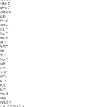
A级锁芯
B级锁芯
适用对象:
挂锁
配电箱
消防箱
自行车
防盗门
铝合金门
阀门
玻璃门
围栏
木门
防火门
抽屉
卧室门
卷闸门
柜门
窗户
机电
铁门
管道井
塑钢门
高级选项:
材质
适用空间
风格