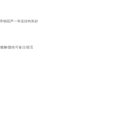
五帝铜葫芦一串送挂钩朱砂
貔貅/颜色可备注/留言