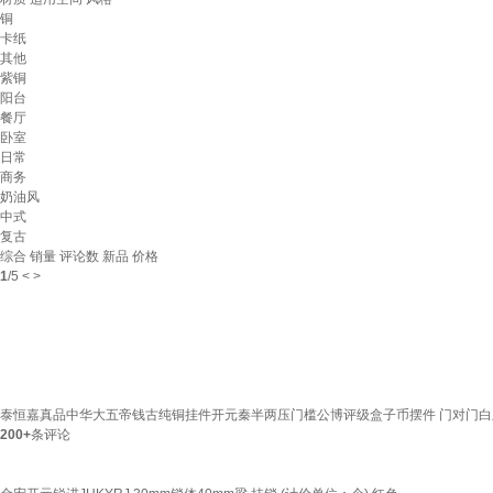
铜
卡纸
其他
紫铜
阳台
餐厅
卧室
日常
商务
奶油风
中式
复古
综合
销量
评论数
新品
价格
1
/
5
<
>
泰恒嘉真品中华大五帝钱古纯铜挂件开元秦半两压门槛公博评级盒子币摆件 门对门
200+
条评论