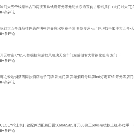
咏幻大五帝钱秦半古币两汉五铢钱唐开元宋元明永乐通宝仿古铜钱摆件 (大门对大门)2
0+
条评论
咏幻大五帝真品挂件葫芦明朝纯秦唐宋明秦半两 专款专用-三门相对3串加厚大五帝-天
0+
条评论
开元智富KY85-8挖掘机前后挡风玻璃天窗车门左后侧右大臂钢化玻璃 左门下
0+
条评论
蒋之爱连锁酒店同款酒店电子门牌 发光门牌 宾馆酒店号码牌led灯定直销 开元酒店门
0+
条评论
CLCEY挖土机门锁配件适配福田雷沃60/65/85开元60徐工60格瑞德挖土机 外拉手一
0+
条评论