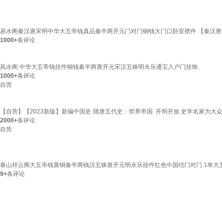
易水阁秦汉唐宋明中华大五帝钱真品秦半两开元门对门铜钱大门口卧室摆件 【秦汉
1000+
条评论
风水阁 中华大五帝钱挂件铜钱秦半两唐开元宋汉五铢明永乐通宝入户门挂饰
1000+
条评论
自营
【自营】【2023新版】新编中国史·隋唐五代史：世界帝国 开明开放 史学名家为大
2000+
条评论
自营
泰山祥云阁大五帝钱黄铜秦半两钱汉五铢唐开元明永乐挂件红色中国结门对门 1串大五帝
9+
条评论