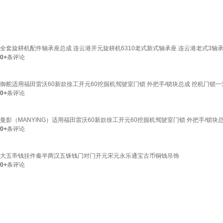
全套旋耕机配件轴承座总成 连云港开元旋耕机6310老式新式轴承座 连云港老式3轴
0+
条评论
御舵适用福田雷沃60新款徐工开元60挖掘机驾驶室门锁 外把手/锁块总成 挖机门锁一
0+
条评论
曼影（MANYING）适用福田雷沃60新款徐工开元60挖掘机驾驶室门锁 外把手/锁块
0+
条评论
大五帝钱挂件秦半两汉五铢钱门对门开元宋元永乐通宝古币铜钱吊饰
0+
条评论