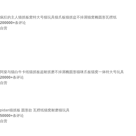
疯狂的主人猫抓板窝特大号猫玩具猫爪板猫抓盆不掉屑猫窝椭圆形瓦楞纸
200000+
条评论
自营
阿柴与猫白牛卡纸猫抓板超耐抓磨不掉屑椭圆形猫咪爪板猫窝一体特大号玩具
20000+
条评论
自营
pidan猫抓板 圆形款 瓦楞纸猫窝耐磨猫玩具
50000+
条评论
自营