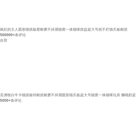
疯狂的主人圆形猫抓板窝耐磨不掉屑猫窝一体猫咪抓盆超大号抓不烂猫爪板耐抓
500000+
条评论
自营
瓜洲牧白牛卡猫抓板特耐抓耐磨不掉屑圆形猫爪板超大号猫窝一体猫咪玩具 懒喵奶蓝猫抓
5000+
条评论