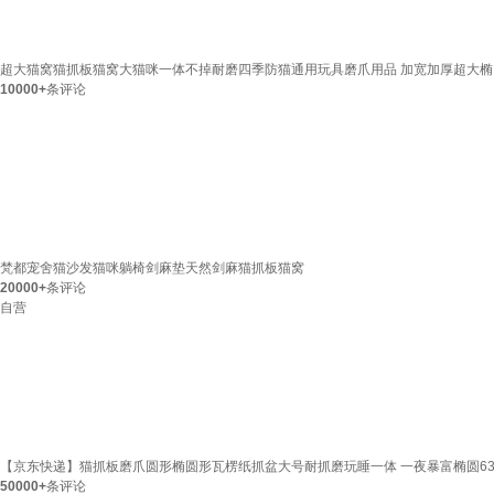
超大猫窝猫抓板猫窝大猫咪一体不掉耐磨四季防猫通用玩具磨爪用品 加宽加厚超大椭圆
10000+
条评论
梵都宠舍猫沙发猫咪躺椅剑麻垫天然剑麻猫抓板猫窝
20000+
条评论
自营
【京东快递】猫抓板磨爪圆形椭圆形瓦楞纸抓盆大号耐抓磨玩睡一体 一夜暴富椭圆63
50000+
条评论