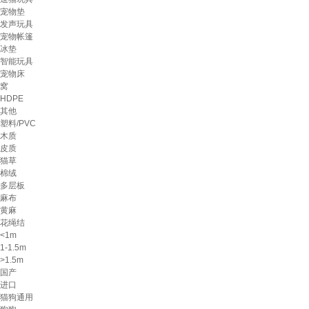
宠物垫
发声玩具
宠物帐篷
冰垫
智能玩具
宠物床
窝
HDPE
其他
塑料/PVC
木质
皮质
猫草
棉绒
多层板
麻布
黄麻
花绳结
<1m
1-1.5m
>1.5m
国产
进口
猫狗通用