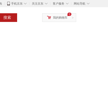
◇
◇
◇
◇
购
手机京东
关注京东
客户服务
网站导航
0
搜索
我的购物车
>