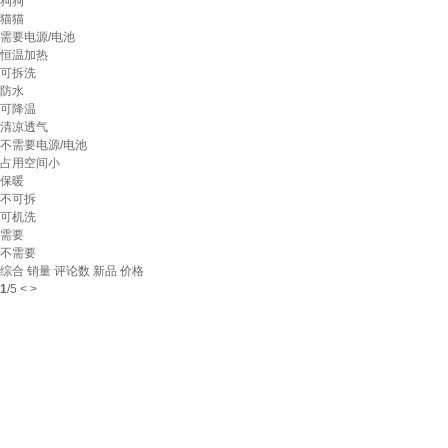
狗狗
猫猫
需要电源/电池
恒温加热
可拆洗
防水
可降温
清凉透气
不需要电源/电池
占用空间小
保暖
不可拆
可机洗
需要
不需要
综合
销量
评论数
新品
价格
1
/
5
<
>