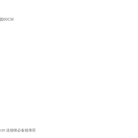
60CM
cm 送猫咪必备猫薄荷