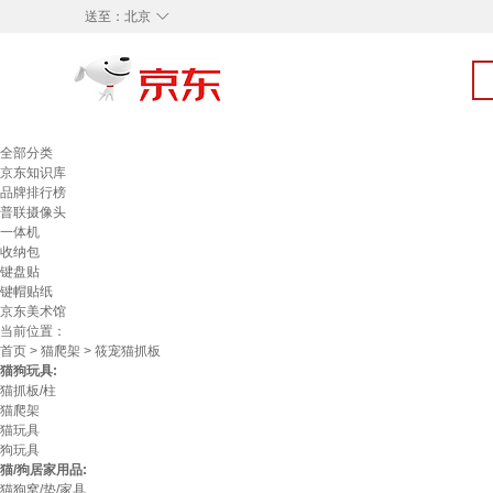
◇
送至：
北京
全部分类
京东知识库
品牌排行榜
普联摄像头
一体机
收纳包
键盘贴
键帽贴纸
京东美术馆
当前位置：
首页
>
猫爬架
> 筱宠猫抓板
猫狗玩具:
猫抓板/柱
猫爬架
猫玩具
狗玩具
猫/狗居家用品:
猫狗窝/垫/家具