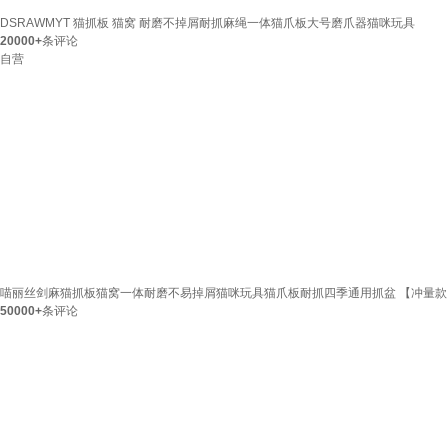
DSRAWMYT 猫抓板 猫窝 耐磨不掉屑耐抓麻绳一体猫爪板大号磨爪器猫咪玩具
20000+
条评论
自营
喵丽丝剑麻猫抓板猫窝一体耐磨不易掉屑猫咪玩具猫爪板耐抓四季通用抓盆 【冲量
50000+
条评论