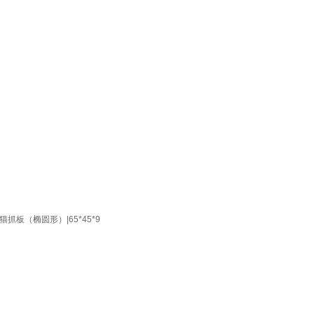
板（椭圆形）|65*45*9