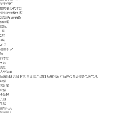
笼子/围栏
猫狗喂食/饮水器
猫狗柜/爬梯/别墅
宠物伊丽莎白圈
储粮桶
层数:
1层
2层
3层
≥4层
适用季节:
秋
四季款
冬款
夏款
高级选项:
适用阶段
类别
材质
高度
国产/进口
适用对象
产品特点
是否需要电源/电池
幼猫
老龄猫
成猫
全阶段
其他
毛毯
益智玩具
逗猫玩具