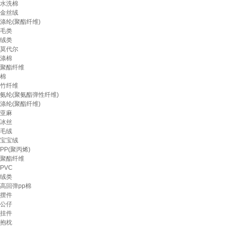
水洗棉
金丝绒
涤纶(聚酯纤维)
毛类
绒类
莫代尔
涤棉
聚酯纤维
棉
竹纤维
氨纶(聚氨酯弹性纤维)
涤纶(聚酯纤维)
亚麻
冰丝
毛绒
宝宝绒
PP(聚丙烯)
聚酯纤维
PVC
绒类
高回弹pp棉
摆件
公仔
挂件
抱枕