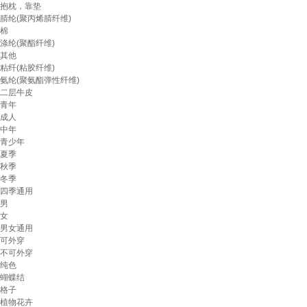
抱枕，靠垫
腈纶(聚丙烯腈纤维)
棉
涤纶(聚酯纤维)
其他
粘纤(粘胶纤维)
氨纶(聚氨酯弹性纤维)
二层牛皮
青年
成人
中年
青少年
夏季
秋季
冬季
四季通用
男
女
男女通用
可外穿
不可外穿
纯色
蝴蝶结
格子
植物花卉