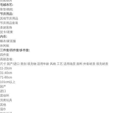
后庭器具
毛绒布艺:
靠垫/抱枕
节庆用品:
其他节庆用品
节庆用品套装
圣诞装饰
贺卡/请柬
内衣:
睡衣/家居服
休闲袜
三件套/四件套/多件套:
四件套
高级选项:
尺寸
国产/进口
类别
填充物
适用年龄
风格
工艺
适用场景
面料
外套材质
填充材质
11-20cm
31-40cm
71-80cm
101cm以上
国产
进口
震动环
另类玩具
其他
湿巾