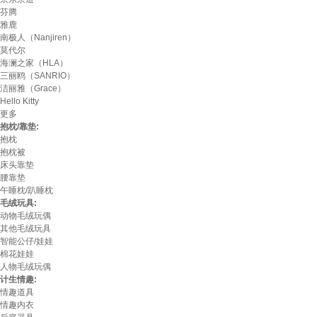
芬腾
雅鹿
南极人（Nanjiren）
莫代尔
海澜之家（HLA）
三丽鸥（SANRIO）
洁丽雅（Grace）
Hello Kitty
更多
抱枕/靠垫:
抱枕
抱枕被
床头靠垫
腰靠垫
午睡枕/趴睡枕
毛绒玩具:
动物毛绒玩偶
其他毛绒玩具
智能公仔/娃娃
棉花娃娃
人物毛绒玩偶
计生情趣:
情趣道具
情趣内衣