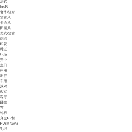
法式
ins风
奢华/轻奢
复古风
卡通风
田园风
美式/复古
刺绣
印花
乔迁
职场
开业
生日
家用
出行
车用
派对
教室
客厅
卧室
布
纯棉
真空PP棉
PU(聚氨酯)
毛绒