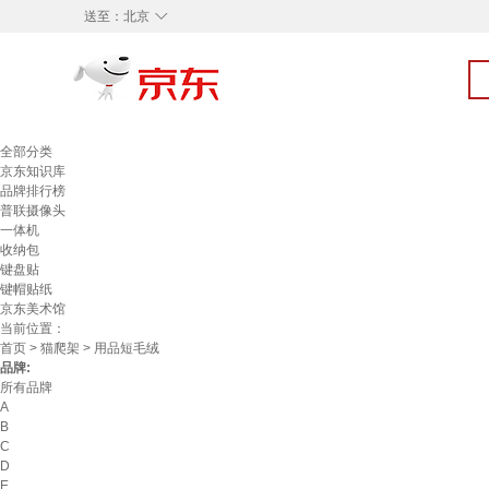
◇
送至：
北京
全部分类
京东知识库
品牌排行榜
普联摄像头
一体机
收纳包
键盘贴
键帽贴纸
京东美术馆
当前位置：
首页
>
猫爬架
> 用品短毛绒
品牌:
所有品牌
A
B
C
D
E