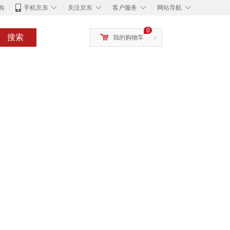
◇
◇
◇
◇
购
手机京东
关注京东
客户服务
网站导航
0
搜索
我的购物车
>