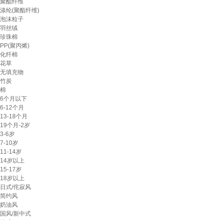
聚酯纤维
涤纶(聚酯纤维)
泡沫粒子
羽丝绒
珍珠棉
PP(聚丙烯)
化纤棉
花草
无填充物
竹炭
棉
6个月以下
6-12个月
13-18个月
19个月-2岁
3-6岁
7-10岁
11-14岁
14岁以上
15-17岁
18岁以上
日式/侘寂风
简约风
奶油风
国风/新中式