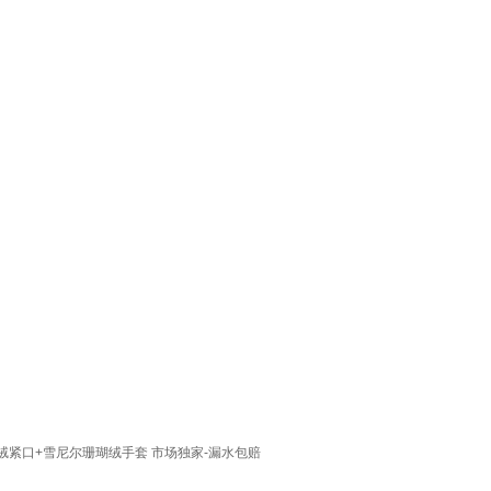
绒紧口+雪尼尔珊瑚绒手套 市场独家-漏水包赔