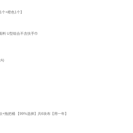
个+橙色1个】
面料 U型组合不含扶手巾
A)
+拖把桶 【99%选择】共6块布【用一年】