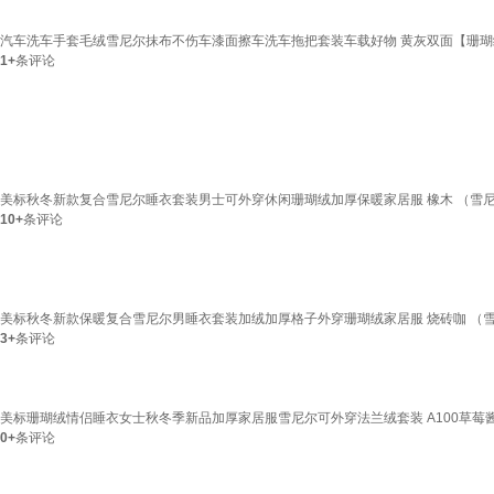
汽车洗车手套毛绒雪尼尔抹布不伤车漆面擦车洗车拖把套装车载好物 黄灰双面【珊
1+
条评论
美标秋冬新款复合雪尼尔睡衣套装男士可外穿休闲珊瑚绒加厚保暖家居服 橡木 （雪尼尔） 2
10+
条评论
美标秋冬新款保暖复合雪尼尔男睡衣套装加绒加厚格子外穿珊瑚绒家居服 烧砖咖 （雪尼尔珊
3+
条评论
美标珊瑚绒情侣睡衣女士秋冬季新品加厚家居服雪尼尔可外穿法兰绒套装 A100草莓酱
0+
条评论