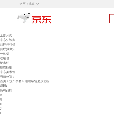
◇
送至：
北京
全部分类
京东知识库
品牌排行榜
普联摄像头
一体机
收纳包
键盘贴
键帽贴纸
京东美术馆
当前位置：
首页
>
洗车手套
> 珊瑚绒雪尼尔套组
品牌:
所有品牌
A
G
H
J
L