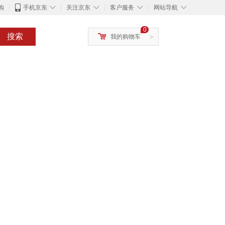
◇
◇
◇
◇
购
手机京东
关注京东
客户服务
网站导航
0
搜索
我的购物车
>