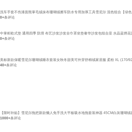
洗车手套不伤漆面熊掌毛绒抹布珊瑚绒擦车防水专用加厚工具雪尼尔 混色组合【绿色1
0+
条评论
中掌柜欧式垫 通用四季 防滑 布艺沙发沙发全巾罩坐垫奢华沙发包组合亚 水晶蓝绣花
0+
条评论
美标新款保暖雪尼尔珊瑚绒睡衣套装女秋冬甜美可外穿舒棉绒家居服 柔粉 XL (170/92
40+
条评论
【限时补贴】雪尼尔拖把新款懒人免手洗大平板吸水地拖套装神器 45CM白灰珊瑚绒款
1000+
条评论