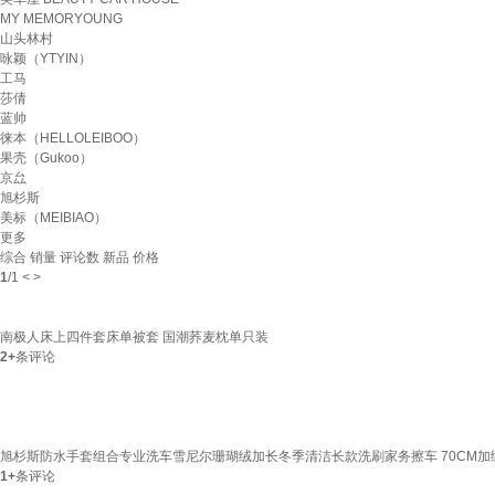
MY MEMORYOUNG
山头林村
咏颖（YTYIN）
工马
莎倩
蓝帅
徕本（HELLOLEIBOO）
果壳（Gukoo）
京厽
旭杉斯
美标（MEIBIAO）
更多
综合
销量
评论数
新品
价格
1
/
1
<
>
南极人床上四件套床单被套 国潮荞麦枕单只装
2+
条评论
旭杉斯防水手套组合专业洗车雪尼尔珊瑚绒加长冬季清洁长款洗刷家务擦车 70CM加
1+
条评论