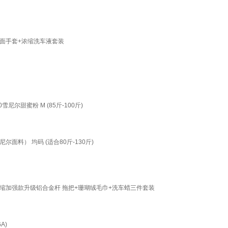
面手套+浓缩洗车液套装
尔甜蜜粉 M (85斤-100斤)
料） 均码 (适合80斤-130斤)
缩加强款升级铝合金杆 拖把+珊瑚绒毛巾+洗车蜡三件套装
A)