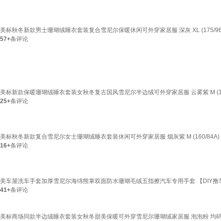
美标秋冬新款男士珊瑚绒睡衣套装复合雪尼尔保暖休闲可外穿家居服 深灰 XL (175/96
57+
条评论
美标新款保暖珊瑚绒睡衣套装女秋冬复古国风雪尼尔半边绒可外穿家居服 云雾紫 M (160
25+
条评论
美标秋冬新款复合雪尼尔女士珊瑚绒睡衣套装休闲可外穿家居服 烟灰紫 M (160/84A)
16+
条评论
美车屋洗车手套加厚雪尼尔海绵熊掌双面防水珊瑚毛绒五指擦汽车专用手套 【DIY撸
41+
条评论
美标商场同款半边绒睡衣套装女秋冬甜美保暖可外穿雪尼尔珊瑚绒家居服 泡泡粉 均码 L