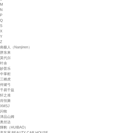
M
N
P
Q
S
X
Y
Z
南极人（Nanjiren）
胖东来
莫代尔
叶余
妙普乐
中掌柜
三栖虎
何健弓
千易千益
轩之准
肖恒旖
XMSJ
闪牧
津品山姆
奥丝达
輝豹（HUIBAO）
美车屋 BEAUTY CAR HOUSE