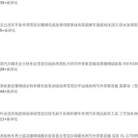
35+
条评论
京厽洗车手套专用雪尼尔珊瑚毛绒加厚绵熊掌抹布双面擦车漆面泡沫清洁 防水加厚双
5+
条评论
莫代尔睡衣女士秋冬款雪尼尔绒休闲宽松大码可外穿家居服加厚珊瑚绒套装 XW-KS60雪尼
28+
条评论
美标新款珊瑚绒女秋冬睡衣套装加绒加厚雪尼尔半边绒休闲可外穿家居服 晨雾绿（雪尼尔面
44+
条评论
叶余洗车拖把神器伸缩雪尼尔软毛刷子长柄杆擦车专用汽车用品刷车工具 三节加长伸
11+
条评论
美标秋冬男士提花珊瑚绒睡衣套装复合雪尼尔保暖休闲可外穿家居服 深灰 XL (175/96