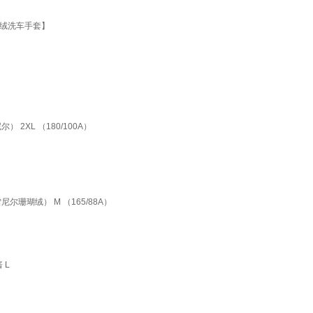
瑚绒洗车手套】
XL （180/100A）
瑚绒） M （165/88A）
 L