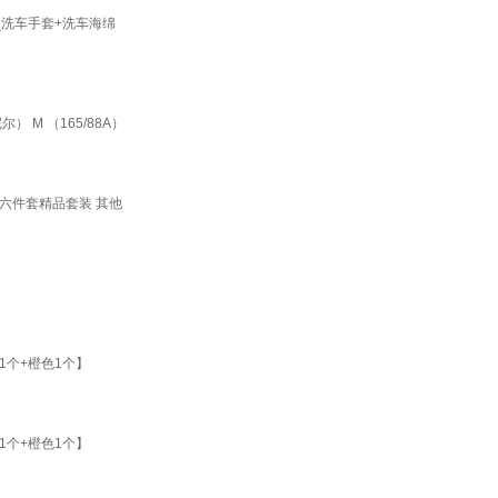
_洗车手套+洗车海绵
M （165/88A）
六件套精品套装 其他
个+橙色1个】
个+橙色1个】