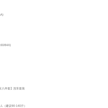
A)
/84A)
车八件套】洗车套装
（建议90-140斤）