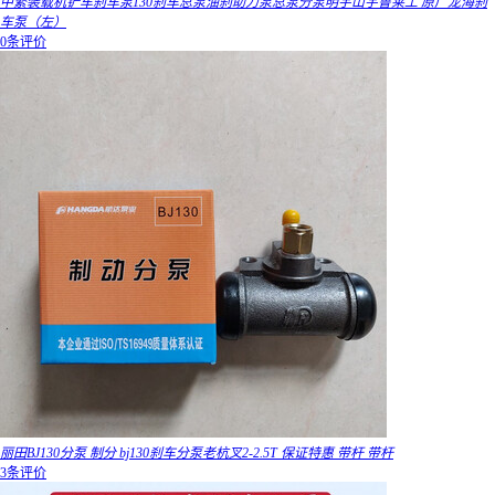
中繁装载机铲车刹车泵130刹车总泵油刹助力泵总泵分泵明宇山宇鲁莱工 原厂龙海刹
车泵（左）
0条评价
丽田BJ130分泵 制分 bj130刹车分泵老杭叉2-2.5T 保证特惠 带杆 带杆
3条评价